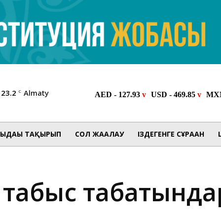
23.2
Almaty
C
ЫДАҒЫ ТАҚЫРЫП
СОЛ ЖАҒАЛАУ
ІЗДЕГЕНГЕ СҰРАҒАН
р табыс табатын