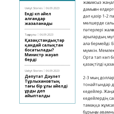
жағымсыз жаңал
Uakyt Stories
06.09.2023
дамыған елдерг
Енді көп әйел
дәл қазір 1-2 п
алғандар
мөлшерде салық 
жазаланады
пәтерлері жалға
Таңдаулы
06.09.2023
арылардың мүлі
Қазақстандықтар
ала бермейді. 
қандай салықтан
босатылады?
мүмкін. Мемлек
Министр жауап
Орта тап көп б
берді
қазақтілді қаза
Uakyt Stories
06.09.2023
Депутат Дәулет
2-3 мың долла
Тұрлыхановтың
тонайтындар д
тағы бір ұлы әйелді
ұрды деп
кедейлер. Жаңа
айыпталды
кедейлердің с
тамаққа жұмса
бұрыңғы авамны