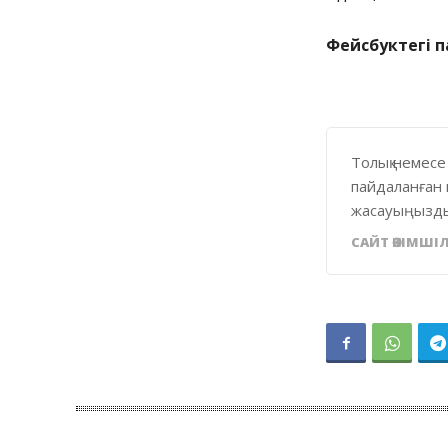
Фейсбуктегі 
Толық немесе
пайдаланған 
жасауыңызды
САЙТ ӘКІМШІЛ