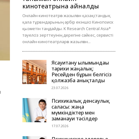
кинотеатрына айналды
Онлайн-кинотеатрға жазылған қазақстандық
қала тұрғындарының әрбір екіншісі Кинопоиск
қызметін таңдайды. K Research Central Asia*
тәуелсіз зерттеуінің дерегіне сәйкес, сервисті
онлайн-кинотеатрларға жазылған...
Ясауитану ғылымындағы
тарихи жаңалық:
Ресейден бұрын белгісіз
қолжазба анықталды
23.07.2026
п
Психикалық денсаулық
саласы: жаңа
мүмкіндіктер мен
заманауи тәсілдер
17.07.2026