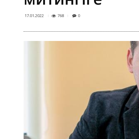
768
0
17.01.2022