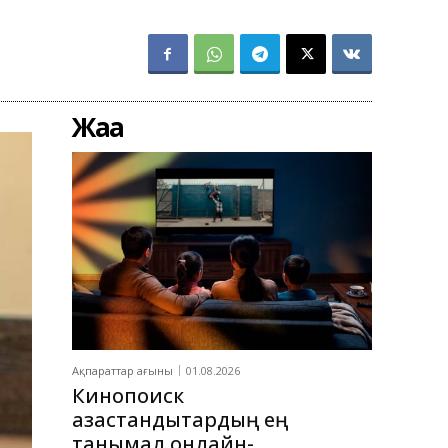
Жаңа
Ақпараттар ағыны
01.08.2026
Кинопоиск
қазақстандықтардың ең
танымал онлайн-