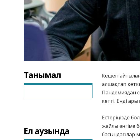
Танымал
Кешегі айтылға
алшақтап кетке
Пандемиядан с
кетті. Енді ары
Естеріңізде бо
жайлы әңгіме б
Ел аузында
басындағылар 