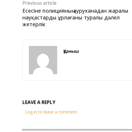
Previous article
Есесіне полицияның ауруханадан жаралы
науқастарды ұрлағаны туралы дәлел
жетерлік
Қуаныш
LEAVE A REPLY
Log in to leave a comment