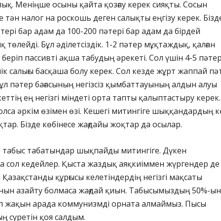
ық. Меніңше осыны қайта қозғау керек сияқты. Сосын
е тән налог на роскошь деген салықты еңгізу керек. Бізд
әтері бар адам да 100-200 пәтері бар адам да бірдей
төлейді. Бұл әділетсіздік. 1-2 пәтер мұқтаждық, қалған
 беріп пассивті ақша табудың әрекеті. Сол үшін 4-5 пәте
к салығы басқаша болу керек. Сол кезде жұрт жаппай пә
Бұл пәтер бағасының негізсіз қымбаттауының алдын алуы
еттің ең негізгі міндеті орта тапты қалыптастыру керек.
олса әркім өзімен өзі. Кешегі митингіге шыққандардың кө
қтар. Бізде көбінесе жағдайы жоқтар да осылар.
р табыс табатындар шықпайды митингіге. Дүкен
а сол кедейлер. Қыста жаздық аяқкиіммен жүргендер де
 Қазақстанды құрғысы келетіндердің негізгі мақсаты
анын азайту болмаса жағдай қиын. Табысымыздың 50%-ын
п жақын арада коммунизмді орната алмаймыз. Пысы
ң суретін қоя салдым.