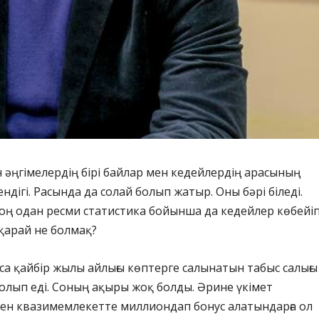
н әңгімелердің бірі байлар мен кедейлердің арасының
ндігі. Расында да солай болып жатыр. Оны бәрі біледі.
оң одан ресми статистика бойынша да кедейлер көбейі
 қарай не болмақ?
лса қайбір жылы айлығы көптерге салынатын табыс салығы
олып еді. Соның ақыры жоқ болды. Әрине үкімет
мен квазимемлекетте миллиондап бонус алатындарға ол