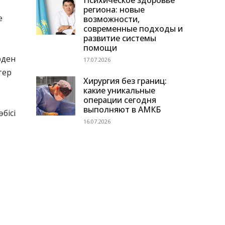
Психическое здоровье
региона: новые
е
возможности,
современные подходы и
развитие системы
помощи
рден
17.07.2026
тер
Хирургия без границ:
какие уникальные
операции сегодня
выполняют в АМКБ
бісі
16.07.2026