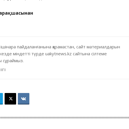
парақшасынан
 ішінара пайдаланғанына қарамастан, сайт материалдарын
кезде міндетті түрде uakytnews.kz сайтына сілтеме
 сұраймыз.
ІГІ