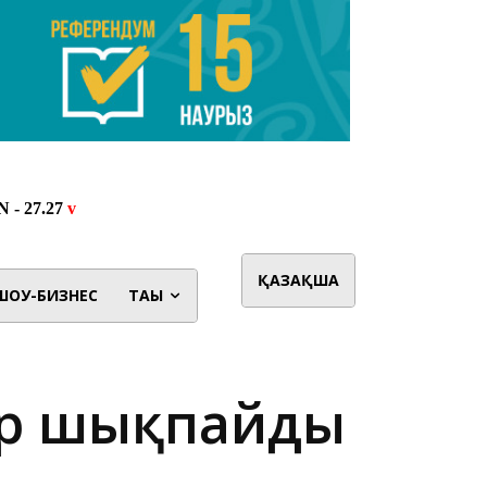
ҚАЗАҚША
ШОУ-БИЗНЕС
ТАҒЫ
дар шықпайды