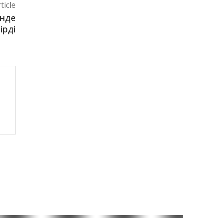
ticle
інде
ірді