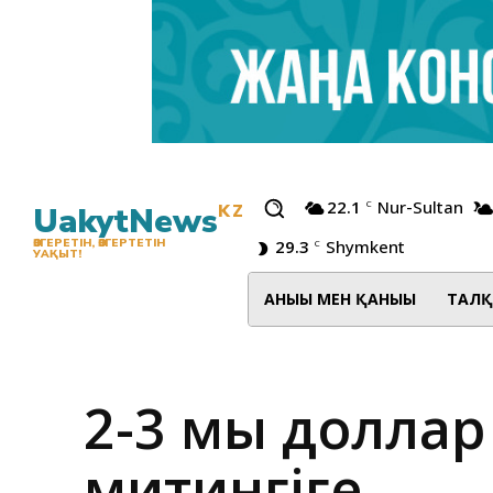
22.1
Nur-Sultan
C
UakytNews
KZ
29.3
Shymkent
ӨЗГЕРЕТІН, ӨЗГЕРТЕТІН
C
УАҚЫТ!
АНЫҒЫ МЕН ҚАНЫҒЫ
ТАЛҚ
2-3 мың долла
митингіге