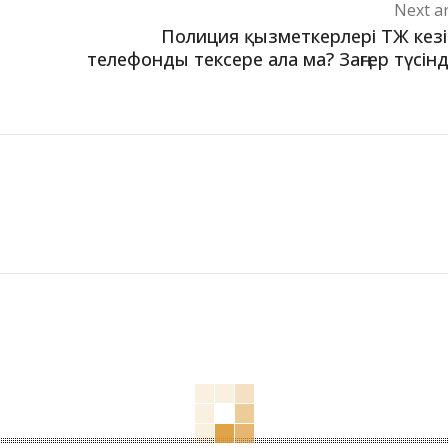
Next ar
Полиция қызметкерлері ТЖ кез
телефонды тексере ала ма? Заңгер түсінд