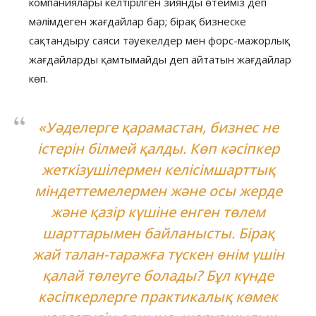
компаниялары келтірілген зиянды өтейміз деп
мәлімдеген жағдайлар бар; бірақ бизнеске
сақтандыру саяси тәуекелдер мен форс-мажорлық
жағдайларды қамтымайды деп айтатын жағдайлар
көп.
«Уәделерге қарамастан, бизнес не
істерін білмей қалды. Көп кәсіпкер
жеткізушілермен келісімшарттық
міндеттемелермен және осы жерде
және қазір күшіне енген төлем
шарттарымен байланысты. Бірақ
жай талан-таражға түскен өнім үшін
қалай төлеуге болады? Бұл күнде
кәсіпкерлерге практикалық көмек