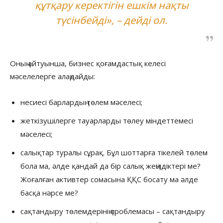
құтқару керектігін ешкім нақты
түсінбейді», – дейді ол.
Оның айтуынша, бизнес қоғамдастық келесі
мәселелерге алаңдайды:
несиесі барлардың төлем мәселесі;
жеткізушілерге тауарларды төлеу міндеттемесі
мәселесі;
салықтар туралы сұрақ. Бұл шоттарға тікелей төлем
бола ма, әлде қандай да бір салық жеңілдіктері ме?
Жоғалған активтер сомасына ҚҚС босату ма әлде
басқа нәрсе ме?
сақтандыру төлемдерінің проблемасы – сақтандыру