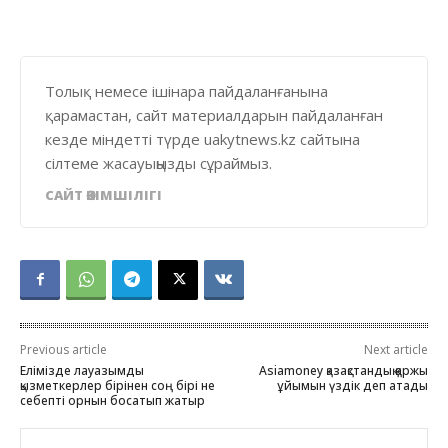
Толық немесе ішінара пайдаланғанына
қарамастан, сайт материалдарын пайдаланған
кезде міндетті түрде uakytnews.kz сайтына
сілтеме жасауыңызды сұраймыз.
САЙТ ӘКІМШІЛІГІ
Previous article
Next article
Елімізде лауазымды
Asiamoney қазақстандық қаржы
қызметкерлер бірінен соң бірі не
ұйымын үздік деп атады
себепті орнын босатып жатыр