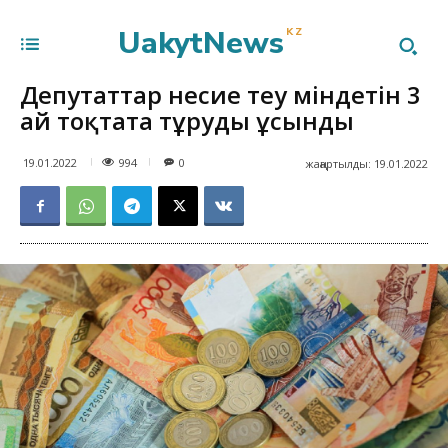
UakytNews
KZ
Депутаттар несие өтеу міндетін 3
ай тоқтата тұруды ұсынды
994
19.01.2022
0
жаңартылды:
19.01.2022