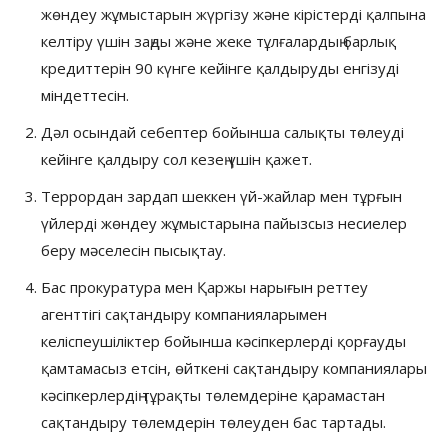
жөндеу жұмыстарын жүргізу және кірістерді қалпына
келтіру үшін заңды және жеке тұлғалардың барлық
кредиттерін 90 күнге кейінге қалдыруды енгізуді
міндеттесін.
Дәл осындай себептер бойынша салықты төлеуді
кейінге қалдыру сол кезең үшін қажет.
Террордан зардап шеккен үй-жайлар мен тұрғын
үйлерді жөндеу жұмыстарына пайызсыз несиелер
беру мәселесін пысықтау.
Бас прокуратура мен Қаржы нарығын реттеу
агенттігі сақтандыру компанияларымен
келіспеушіліктер бойынша кәсіпкерлерді қорғауды
қамтамасыз етсін, өйткені сақтандыру компаниялары
кәсіпкерлердің тұрақты төлемдеріне қарамастан
сақтандыру төлемдерін төлеуден бас тартады.