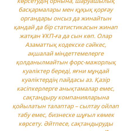
көрсетудің орнына, шаруашылық
басқармалары мен құқық қорғау
органдары онсыз да жинайтын
қандай да бір статистикасын жинап
жатқан ҰКП-ға да сын көп. Олар
Азаматтық кодекске сәйкес,
ақшалай міндеттемелерге
қолданылмайтын форс-мажорлық
куәліктер береді, яғни мұндай
куәліктердің пайдасы аз. Қазір
кәсіпкерлерге анықтамалар емес,
сақтандыру компанияларына
қойылатын талаптар – сылтау ойлап
табу емес, бизнеске шұғыл көмек
көрсету. Әйтпесе, сақтандыруды