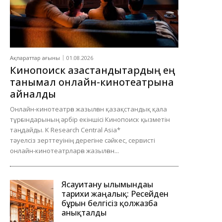
Ақпараттар ағыны
01.08.2026
Кинопоиск қазақстандықтардың ең
танымал онлайн-кинотеатрына
айналды
Онлайн-кинотеатрға жазылған қазақстандық қала
тұрғындарының әрбір екіншісі Кинопоиск қызметін
таңдайды. K Research Central Asia*
тәуелсіз зерттеуінің дерегіне сәйкес, сервисті
онлайн-кинотеатрларға жазылған...
Ясауитану ғылымындағы
тарихи жаңалық: Ресейден
бұрын белгісіз қолжазба
анықталды