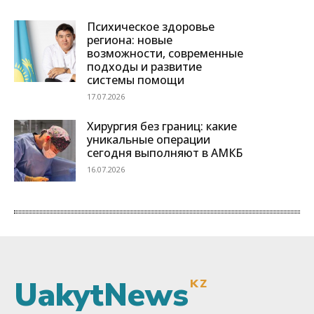
UakytNews
KZ