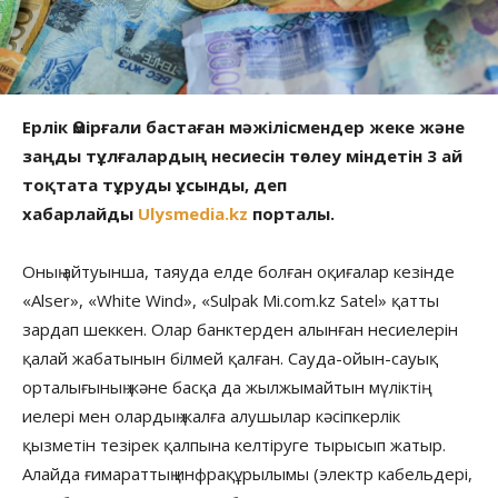
Ерлік Өмірғали бастаған мәжілісмендер жеке және
заңды тұлғалардың несиесін төлеу міндетін 3 ай
тоқтата тұруды ұсынды, деп
хабарлайды
Ulysmedia.kz
порталы.
Оның айтуынша, таяуда елде болған оқиғалар кезінде
«Alser», «White Wind», «Sulpak Mi.com.kz Satel» қатты
зардап шеккен. Олар банктерден алынған несиелерін
қалай жабатынын білмей қалған. Сауда-ойын-сауық
орталығының және басқа да жылжымайтын мүліктің
иелері мен олардың жалға алушылар кәсіпкерлік
қызметін тезірек қалпына келтіруге тырысып жатыр.
Алайда ғимараттың инфрақұрылымы (электр кабельдері,