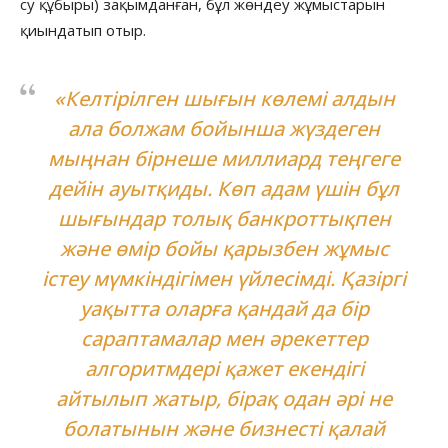
су құбыры) зақымданған, бұл жөндеу жұмыстарын
қиындатып отыр.
«Келтірілген шығын көлемі алдын
ала болжам бойынша жүздеген
мыңнан бірнеше миллиард теңгеге
дейін ауытқиды. Көп адам үшін бұл
шығындар толық банкроттықпен
және өмір бойы қарызбен жұмыс
істеу мүмкіндігімен үйлесімді. Қазіргі
уақытта оларға қандай да бір
сараптамалар мен әрекеттер
алгоритмдері қажет екендігі
айтылып жатыр, бірақ одан әрі не
болатынын және бизнесті қалай