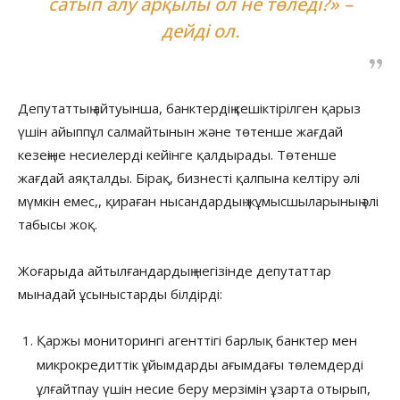
сатып алу арқылы ол не төледі?» –
дейді ол.
Депутаттың айтуынша, банктердің кешіктірілген қарыз
үшін айыппұл салмайтынын және төтенше жағдай
кезеңіне несиелерді кейінге қалдырады. Төтенше
жағдай аяқталды. Бірақ, бизнесті қалпына келтіру әлі
мүмкін емес,, қираған нысандардың жұмысшыларының әлі
табысы жоқ.
Жоғарыда айтылғандардың негізінде депутаттар
мынадай ұсыныстарды білдірді:
Қаржы мониторингі агенттігі барлық банктер мен
микрокредиттік ұйымдарды ағымдағы төлемдерді
ұлғайтпау үшін несие беру мерзімін ұзарта отырып,