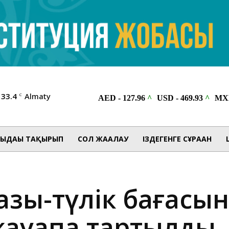
33.4
Almaty
C
ЫДАҒЫ ТАҚЫРЫП
СОЛ ЖАҒАЛАУ
ІЗДЕГЕНГЕ СҰРАҒАН
зық-түлік бағасы
жауапқа тартылды