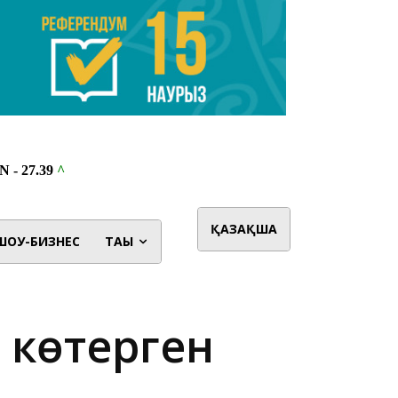
ҚАЗАҚША
ШОУ-БИЗНЕС
ТАҒЫ
н көтерген