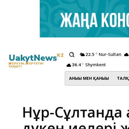
22.5
Nur-Sultan
C
UakytNews
KZ
36.4
Shymkent
ӨЗГЕРЕТІН, ӨЗГЕРТЕТІН
C
УАҚЫТ!
АНЫҒЫ МЕН ҚАНЫҒЫ
ТАЛҚ
Нұр-Сұлтанда а
дүкен иелері 