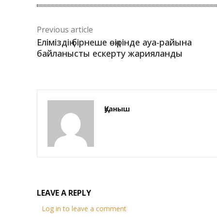
Previous article
Еліміздің бірнеше өңірінде ауа-райына
байланысты ескерту жарияланды
Қуаныш
LEAVE A REPLY
Log in to leave a comment