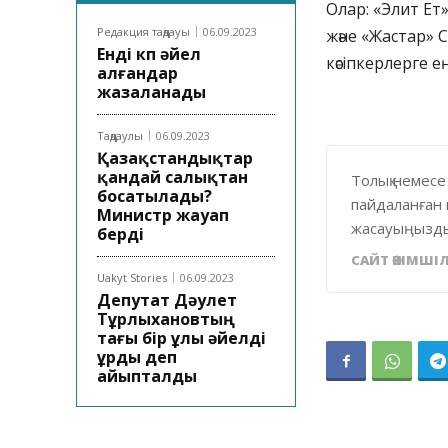
Олар: «Элит Ет
Редакция таңдауы
06.09.2023
және «Жастар» С
Енді көп әйел
кәсіпкерлерге 
алғандар
жазаланады
Таңдаулы
06.09.2023
Қазақстандықтар
қандай салықтан
Толық немесе
босатылады?
пайдаланған 
Министр жауап
жасауыңызды
берді
САЙТ ӘКІМШІЛ
Uakyt Stories
06.09.2023
Депутат Дәулет
Тұрлыхановтың
тағы бір ұлы әйелді
ұрды деп
айыпталды