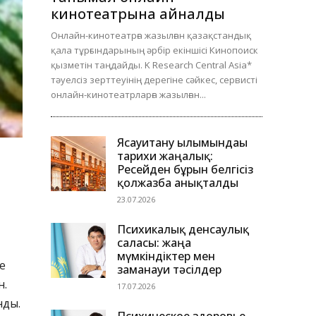
кинотеатрына айналды
Онлайн-кинотеатрға жазылған қазақстандық
қала тұрғындарының әрбір екіншісі Кинопоиск
қызметін таңдайды. K Research Central Asia*
тәуелсіз зерттеуінің дерегіне сәйкес, сервисті
онлайн-кинотеатрларға жазылған...
Ясауитану ғылымындағы
тарихи жаңалық:
Ресейден бұрын белгісіз
қолжазба анықталды
23.07.2026
Психикалық денсаулық
саласы: жаңа
мүмкіндіктер мен
е
заманауи тәсілдер
н.
17.07.2026
нды.