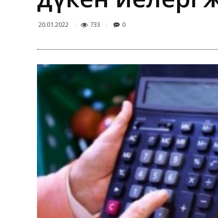
733
0
20.01.2022