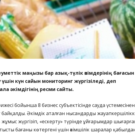
меттік маңызы бар азық-түлік өнімдерінің бағасын
үшін күн сайын мониторинг жүргізіледі, деп
ла әкімдігінің ресми сайты.
ижесі бойынша 8 бизнес субъектісінде сауда үстемесінен
у байқалды. Әкімдік аталған нысандарды жауапкершілікк
жұмыс жүргізіп, «ескерту» түрінде ұйғарымдар шығарға
атысты бағаны көтергені үшін әкімшілік шаралар қабылда