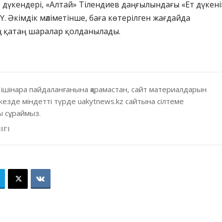
» дүкендері, «Алтай» Тілендиев даңғылындағы «Ет дүкені
Ү. Әкімдік мәліметінше, баға көтерілген жағдайда
ең қатаң шаралар қолданылады.
 ішінара пайдаланғанына қарамастан, сайт материалдарын
кезде міндетті түрде uakytnews.kz сайтына сілтеме
 сұраймыз.
ІГІ