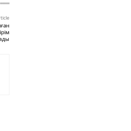
ticle
лған
ірім
ады