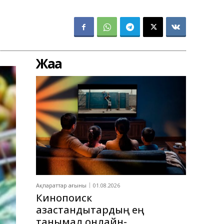
Жаңа
Ақпараттар ағыны
01.08.2026
Кинопоиск
қазақстандықтардың ең
танымал онлайн-