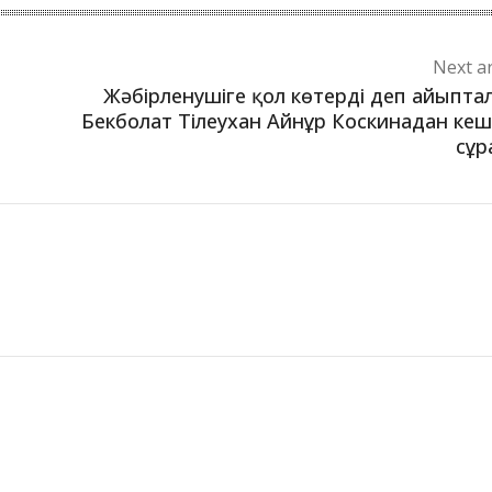
Next ar
Жәбірленушіге қол көтерді деп айыпта
Бекболат Тілеухан Айнұр Коскинадан кеш
сұр