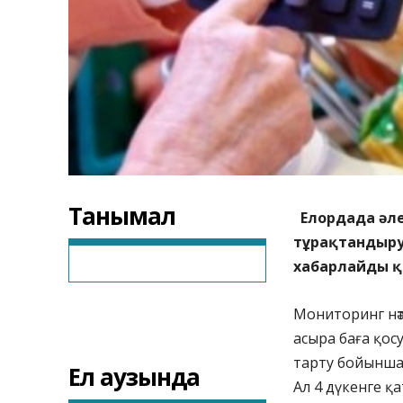
Танымал
Елордада әлеу
тұрақтандыру 
хабарлайды қа
Мониторинг нәт
асыра баға қос
тарту бойынша 
Ел аузында
Ал 4 дүкенге қ