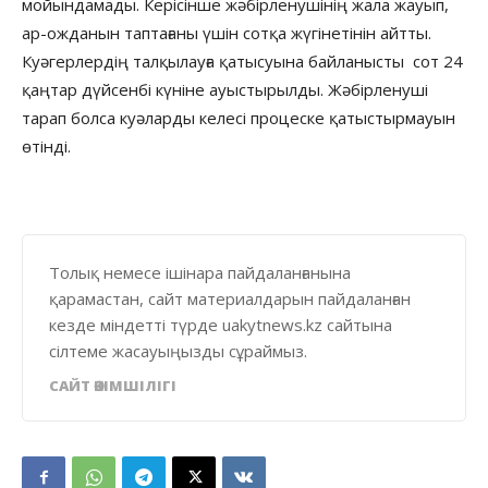
мойындамады. Керісінше жәбірленушінің жала жауып,
ар-ожданын таптағаны үшін сотқа жүгінетінін айтты.
Куәгерлердің талқылауға қатысуына байланысты сот 24
қаңтар дүйсенбі күніне ауыстырылды. Жәбірленуші
тарап болса куәларды келесі процеске қатыстырмауын
өтінді.
Толық немесе ішінара пайдаланғанына
қарамастан, сайт материалдарын пайдаланған
кезде міндетті түрде uakytnews.kz сайтына
сілтеме жасауыңызды сұраймыз.
САЙТ ӘКІМШІЛІГІ