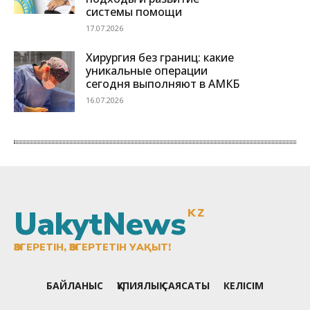
UakytNews
KZ
ӨЗГЕРЕТІН, ӨЗГЕРТЕТІН УАҚЫТ!
БАЙЛАНЫС
ҚҰПИЯЛЫҚ САЯСАТЫ
КЕЛІСІМ