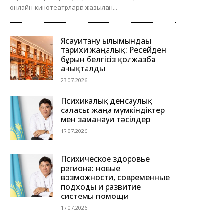
онлайн-кинотеатрларға жазылған...
Ясауитану ғылымындағы
тарихи жаңалық: Ресейден
бұрын белгісіз қолжазба
анықталды
23.07.2026
Психикалық денсаулық
саласы: жаңа мүмкіндіктер
мен заманауи тәсілдер
17.07.2026
Психическое здоровье
региона: новые
возможности, современные
подходы и развитие
системы помощи
17.07.2026