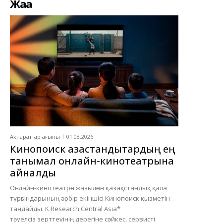
Жаңа
Ақпараттар ағыны
01.08.2026
Кинопоиск қазақстандықтардың ең
танымал онлайн-кинотеатрына
айналды
Онлайн-кинотеатрға жазылған қазақстандық қала
тұрғындарының әрбір екіншісі Кинопоиск қызметін
таңдайды. K Research Central Asia*
тәуелсіз зерттеуінің дерегіне сәйкес, сервисті