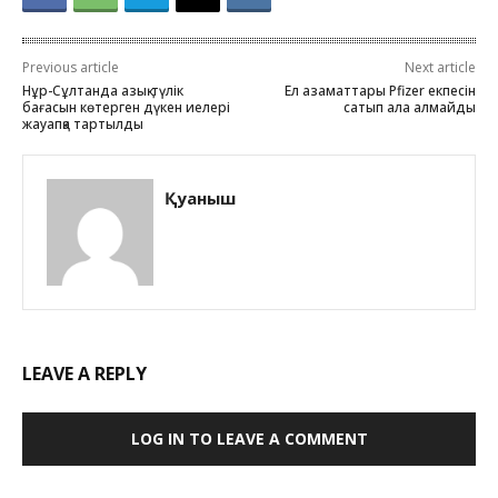
Previous article
Next article
Нұр-Сұлтанда азық-түлік
Ел азаматтары Pfizer екпесін
бағасын көтерген дүкен иелері
сатып ала алмайды
жауапқа тартылды
Қуаныш
LEAVE A REPLY
LOG IN TO LEAVE A COMMENT