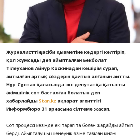
Журналисттің кәсіби қызметіне кедергі келтіріп,
қол жұмсады деп айыпталған Бекболат
Тілеуханов Айнұр Коскинадан кешірім сұрап,
айтылған артық сөздерін қайтып алғанын айтты.
Нұр-Сұлтан қаласында экс депутатқа қатысты
әкімшілік сот басталған болатын деп
хабарлайды
Stan.kz
ақпарат агенттігі
Информбюро 31 арнасына сілтеме жасап.
Сот процессі кезінде екі тарап та болған жағдайды айтып
берді. Айыпталушы шенеунік өзіне тағылған кінәні