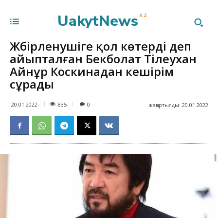
UakytNews
KZ
Жәбірленушіге қол көтерді деп
айыпталған Бекболат Тілеухан
Айнұр Коскинадан кешірім
сұрады
835
20.01.2022
0
жаңартылды:
20.01.2022