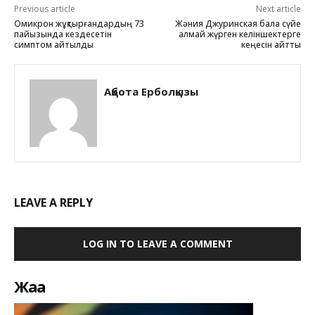
Previous article
Next article
Омикрон жұқтырғандардың 73
Жәния Джуринская бала сүйе
пайызында кездесетін
алмай жүрген келіншектерге
симптом айтылды
кеңесін айтты
Ақбота Ерболқызы
LEAVE A REPLY
LOG IN TO LEAVE A COMMENT
Жаңа