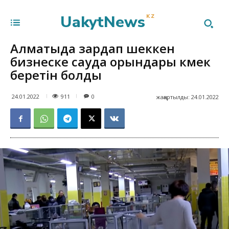
UakytNews
KZ
Алматыда зардап шеккен
бизнеске сауда орындары көмек
беретін болды
911
24.01.2022
0
жаңартылды:
24.01.2022