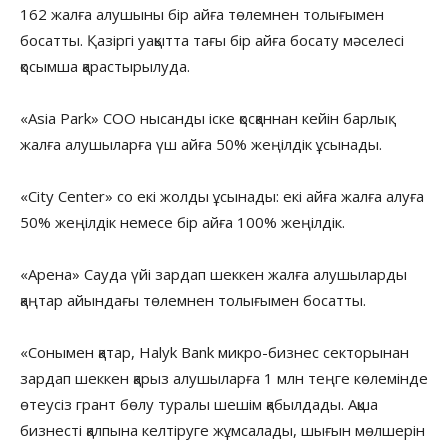
162 жалға алушыны бір айға төлемнен толығымен
босатты. Қазіргі уақытта тағы бір айға босату мәселесі
қосымша қарастырылуда.
«Asia Park» СОО нысанды іске қосқаннан кейін барлық
жалға алушыларға үш айға 50% жеңілдік ұсынады.
«City Center» со екі жолды ұсынады: екі айға жалға алуға
50% жеңілдік немесе бір айға 100% жеңілдік.
«Арена» Сауда үйі зардап шеккен жалға алушыларды
қаңтар айындағы төлемнен толығымен босатты.
«Сонымен қатар, Halyk Bank микро-бизнес секторынан
зардап шеккен қарыз алушыларға 1 млн теңге көлемінде
өтеусіз грант бөлу туралы шешім қабылдады. Ақша
бизнесті қалпына келтіруге жұмсалады, шығын мөлшерін