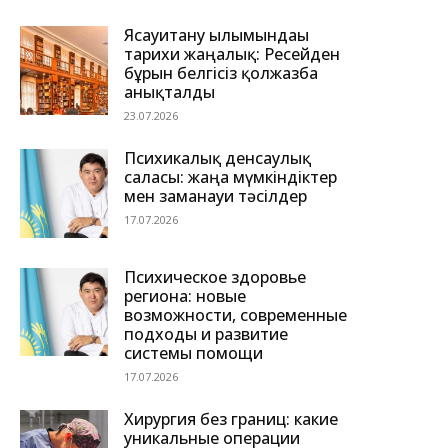
Ясауитану ғылымындағы
тарихи жаңалық: Ресейден
бұрын белгісіз қолжазба
анықталды
23.07.2026
Психикалық денсаулық
саласы: жаңа мүмкіндіктер
мен заманауи тәсілдер
17.07.2026
Психическое здоровье
региона: новые
возможности, современные
подходы и развитие
системы помощи
17.07.2026
Хирургия без границ: какие
уникальные операции