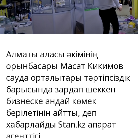
Алматы қаласы әкімінің
орынбасары Мақсат Кикимов
сауда орталықтары тәртіпсіздік
барысында зардап шеккен
бизнеске қандай көмек
берілетінін айтты, деп
хабарлайды
Stan.kz
ақпарат
агенттігі.