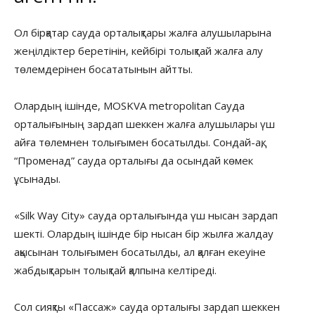
Ол бірқатар сауда орталықтары жалға алушыларына
жеңілдіктер беретінін, кейбірі толықтай жалға алу
төлемдерінен босататынын айтты.
Олардың ішінде, MOSKVA metropolitan Сауда
орталығының зардап шеккен жалға алушылары үш
айға төлемнен толығымен босатылды. Сондай-ақ,
“Променад” сауда орталығы да осындай көмек
ұсынады.
«Silk Way City» сауда орталығында үш нысан зардап
шекті. Олардың ішінде бір нысан бір жылға жалдау
ақысынан толығымен босатылды, ал қалған екеуіне
жабдықтарын толықтай қалпына келтіреді.
Сол сияқты «Пассаж» сауда орталығы зардап шеккен