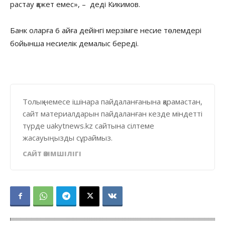
растау қажет емес», – деді Кикимов.
Банк оларға 6 айға дейінгі мерзімге несие төлемдері
бойынша несиелік демалыс береді.
Толық немесе ішінара пайдаланғанына қарамастан,
сайт материалдарын пайдаланған кезде міндетті
түрде uakytnews.kz сайтына сілтеме
жасауыңызды сұраймыз.
САЙТ ӘКІМШІЛІГІ