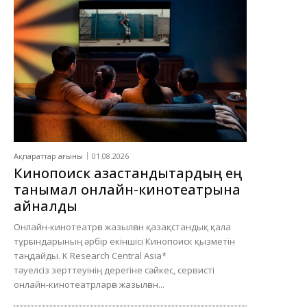
Ақпараттар ағыны
01.08.2026
Кинопоиск қазақстандықтардың ең
танымал онлайн-кинотеатрына
айналды
Онлайн-кинотеатрға жазылған қазақстандық қала
тұрғындарының әрбір екіншісі Кинопоиск қызметін
таңдайды. K Research Central Asia*
тәуелсіз зерттеуінің дерегіне сәйкес, сервисті
онлайн-кинотеатрларға жазылған...