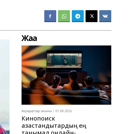
Жаңа
Ақпараттар ағыны
01.08.2026
Кинопоиск
қазақстандықтардың ең
танымал онлайн-