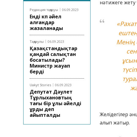
нәтижеге жету 
Редакция таңдауы
06.09.2023
Енді көп әйел
алғандар
«Рахат
жазаланады
ештең
Менің 
Таңдаулы
06.09.2023
Қазақстандықтар
сен
қандай салықтан
ұсын
босатылады?
Министр жауап
түсі
берді
тура
Uakyt Stories
06.09.2023
ж
Депутат Дәулет
Тұрлыхановтың
тағы бір ұлы әйелді
ұрды деп
Желідегілер ән
айыпталды
алып жатыр.