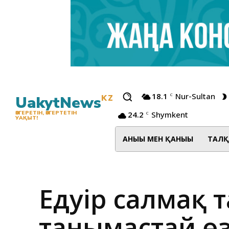
18.1
Nur-Sultan
C
UakytNews
KZ
24.2
Shymkent
ӨЗГЕРЕТІН, ӨЗГЕРТЕТІН
C
УАҚЫТ!
АНЫҒЫ МЕН ҚАНЫҒЫ
ТАЛҚ
Едәуір салмақ 
танымастай өз