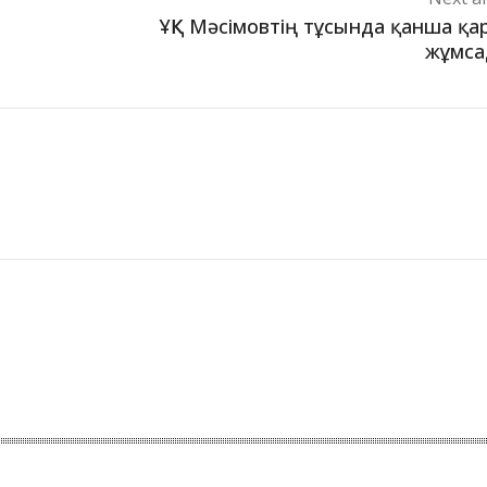
ҰҚК Мәсімовтің тұсында қанша қ
жұмса