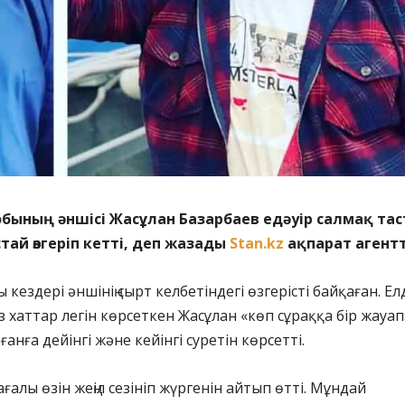
бының әншісі Жасұлан Базарбаев едәуір салмақ тас
ай өзгеріп кетті, деп жазады
Stan.kz
ақпарат агентт
 кездері әншінің сырт келбетіндегі өзгерісті байқаған. Е
з хаттар легін көрсеткен Жасұлан «көп сұраққа бір жауап
анға дейінгі және кейінгі суретін көрсетті.
ғалы өзін жеңіл сезініп жүргенін айтып өтті. Мұндай