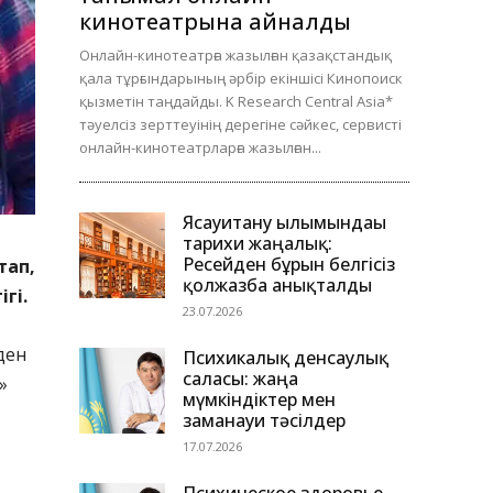
кинотеатрына айналды
Онлайн-кинотеатрға жазылған қазақстандық
қала тұрғындарының әрбір екіншісі Кинопоиск
қызметін таңдайды. K Research Central Asia*
тәуелсіз зерттеуінің дерегіне сәйкес, сервисті
онлайн-кинотеатрларға жазылған...
Ясауитану ғылымындағы
тарихи жаңалық:
Ресейден бұрын белгісіз
тап,
қолжазба анықталды
ігі.
23.07.2026
лден
Психикалық денсаулық
саласы: жаңа
»
мүмкіндіктер мен
заманауи тәсілдер
17.07.2026