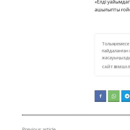
«Елді уайымдап 
ашылыпты ғой»,
Толық немесе
пайдаланған 
жасауыңызды
САЙТ ӘКІМШІЛ
Previous article