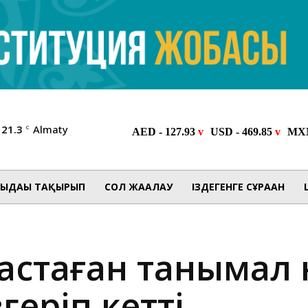
21.3
Almaty
C
ЫДАҒЫ ТАҚЫРЫП
СОЛ ЖАҒАЛАУ
ІЗДЕГЕНГЕ СҰРАҒАН
тастаған танымал 
геріп кетті