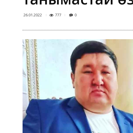
777
0
26.01.2022