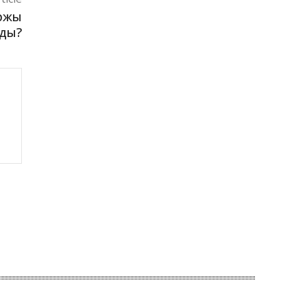
аржы
ды?