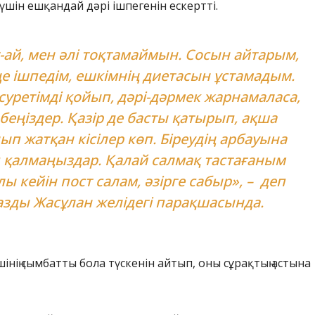
үшін ешқандай дәрі ішпегенін ескертті.
-ай, мен әлі тоқтамаймын. Сосын айтарым,
е ішпедім, ешкімнің диетасын ұстамадым.
суретімді қойып, дәрі-дәрмек жарнамаласа,
беңіздер. Қазір де басты қатырып, ақша
ып жатқан кісілер көп. Біреудің арбауына
п қалмаңыздар. Қалай салмақ тастағаным
лы кейін пост салам, әзірге сабыр», – деп
азды Жасұлан желідегі парақшасында.
шінің сымбатты бола түскенін айтып, оны сұрақтың астына