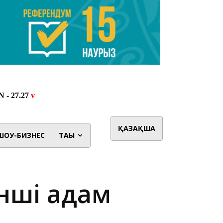
ҚАЗАҚША
ШОУ-БИЗНЕС
ТАҒЫ
әнші адам