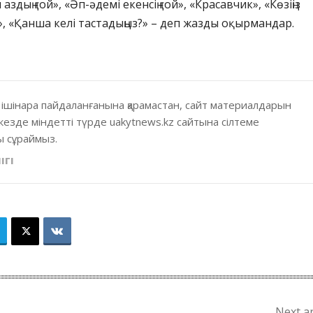
аздың ғой», «Әп-әдемі екенсің ғой», «Красавчик», «Көзіңіз
 «Қанша келі тастадыңыз?» – деп жазды оқырмандар.
 ішінара пайдаланғанына қарамастан, сайт материалдарын
кезде міндетті түрде uakytnews.kz сайтына сілтеме
 сұраймыз.
ІГІ
Next ar