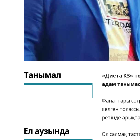
Танымал
«Диета КЗ» то
адам танымаст
Фанаттары соңғы
келген толассы
ретінде арықтағ
Ел аузында
Ол салмақ таста