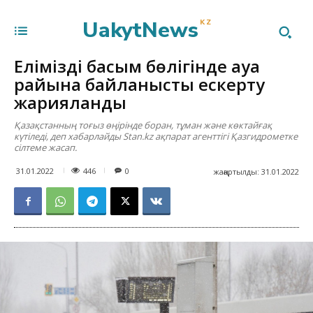
UakytNews
KZ
Еліміздің басым бөлігінде ауа
райына байланысты ескерту
жарияланды
Қазақстанның тоғыз өңірінде боран, тұман және көктайғақ
күтіледі, деп хабарлайды Stan.kz ақпарат агенттігі Қазгидрометке
сілтеме жасап.
446
31.01.2022
0
жаңартылды:
31.01.2022