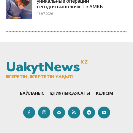
UakytNews
KZ
ӨЗГЕРЕТІН, ӨЗГЕРТЕТІН УАҚЫТ!
БАЙЛАНЫС
ҚҰПИЯЛЫҚ САЯСАТЫ
КЕЛІСІМ