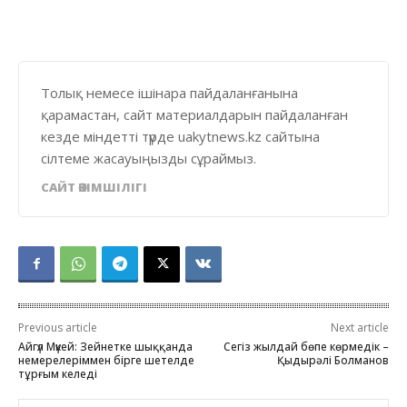
Толық немесе ішінара пайдаланғанына
қарамастан, сайт материалдарын пайдаланған
кезде міндетті түрде uakytnews.kz сайтына
сілтеме жасауыңызды сұраймыз.
САЙТ ӘКІМШІЛІГІ
Previous article
Next article
Айгүл Мүкей: Зейнетке шыққанда
Сегіз жылдай бөпе көрмедік –
немерелеріммен бірге шетелде
Қыдырәлі Болманов
тұрғым келеді