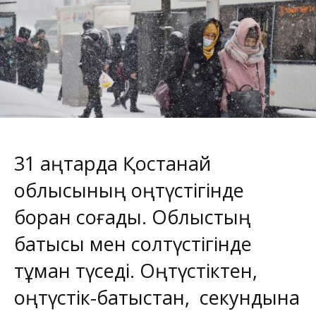
31 қаңтарда Қостанай
облысының оңтүстігінде
боран соғады. Облыстың
батысы мен солтүстігінде
тұман түседі. Оңтүстіктен,
оңтүстік-батыстан, секундына