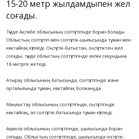
15-20 метр жылдамдықпен жел
соғады.
Түнде Ақтөбе облысының солтүстігінде боран болады.
Облыстың солтүстігі мен солтүстік-шығысында тұман мен
көктайғақ күтіледі. Оңтүстік-батыстан, оңтүстіктен жел
соғады, түнде облыстың солтүстігінде екпіні секундына
18 метрге жетеді.
Атырау облысының батысында, солтүстігінде және
орталығында тұман, көктайғақ болжануда.
Маңғыстау облысының солтүстігінде, оңтүстігінде
көктайғақ, ал солтүстік-батысында тұман күтіледі.
Ақмола облысының солтүстігінде, шығысында боран
соғады. Облыстың солтүстігінде, шығысында оңтүстік-