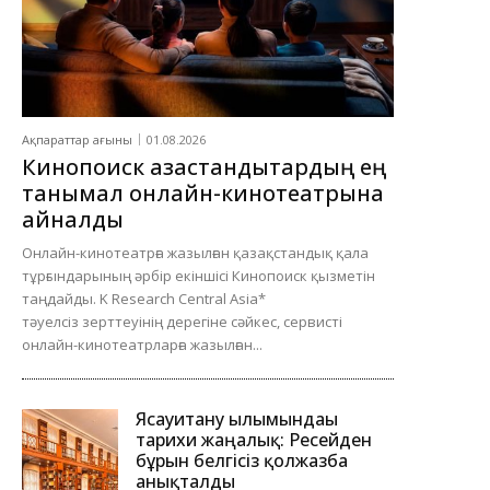
Ақпараттар ағыны
01.08.2026
Кинопоиск қазақстандықтардың ең
танымал онлайн-кинотеатрына
айналды
Онлайн-кинотеатрға жазылған қазақстандық қала
тұрғындарының әрбір екіншісі Кинопоиск қызметін
таңдайды. K Research Central Asia*
тәуелсіз зерттеуінің дерегіне сәйкес, сервисті
онлайн-кинотеатрларға жазылған...
Ясауитану ғылымындағы
тарихи жаңалық: Ресейден
бұрын белгісіз қолжазба
анықталды