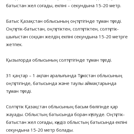
батыстан жел соғады, екпіні – секундына 15-20 метр.
Батыс Қазақстан облысының оңтүстігінде тұман түседі.
Оңтүстік-батыстан, оңтүстіктен, солтүстіктен, солтүстік-
шығыстан соққан желдің екпіні секундына 15-20 метрге
жетпек.
Қызылорда облысының солтүстігінде тұман түседі.
31 қаңтар – 1 ақпан аралығында Түркістан облысының
оңтүстігінде, батысында және таулы аймақтарында
тұман түседі.
Солтүстік Қазақстан облысының басым бөлігінде қар
жауады. Облыстың батысында боран күтілуде. Оңтүстік-
батыстан жел соғады, күндіз облыстың батысында екпіні
секундына 15-20 метр болады.