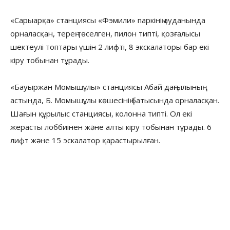
«Сарыарқа» станциясы «Фэмили» паркінің ауданында
орналасқан, терең төселген, пилон типті, қозғалысы
шектеулі топтары үшін 2 лифті, 8 экскалаторы бар екі
кіру тобынан тұрады.
«Бауыржан Момышұлы» станциясы Абай даңғылының
астында, Б. Момышұлы көшесінің батысында орналасқан.
Шағын құрылыс станциясы, колонна типті. Ол екі
жерасты лоббиінен және алты кіру тобынан тұрады. 6
лифт және 15 эскалатор қарастырылған.