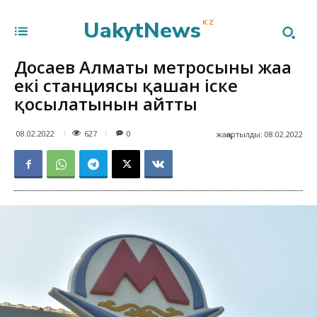
UakytNews
KZ
Досаев Алматы метросының жаңа
екі станциясы қашан іске
қосылатынын айтты
627
08.02.2022
0
жаңартылды:
08.02.2022