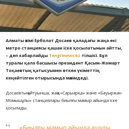
Алматы әкімі Ерболат Досаев қаладағы жаңа екі
метро станциясы қашан іске қосылатынын айтты,
– деп хабарлайды
Tengrinews.kz
тілшісі. Бұл
туралы қала басшысы президент Қасым-Жомарт
Тоқаевтың қатысуымен өткен үкіметтің
кеңейтілген отырысында мәлімдеді.
Досаевтың айтуынша, жаңа «Сарыарқа» және «Бауыржан
Момышұлы» станциялары биылғы мамыр айында іске
қосылады.
«Биылғы мамыр айында ашуды