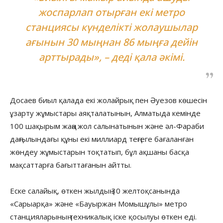
жоспарлап отырған екі метро
станциясы күнделікті жолаушылар
ағынын 30 мыңнан 86 мыңға дейін
арттырады», – деді қала әкімі.
Досаев биыл қалада екі жолайрық пен Әуезов көшесін
ұзарту жұмыстары аяқталатынын, Алматыда кемінде
100 шақырым жаңа жол салынатынын және әл-Фараби
даңғылындағы құны екі миллиард теңгеге бағаланған
жөндеу жұмыстарын тоқтатып, бұл ақшаны басқа
мақсаттарға бағыттағанын айтты.
Еске салайық, өткен жылдың 30 желтоқсанында
«Сарыарқа» және «Бауыржан Момышұлы» метро
станцияларының техникалық іске қосылуы өткен еді.