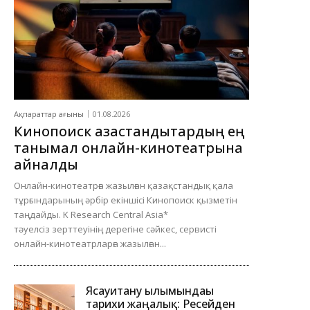
Ақпараттар ағыны
01.08.2026
Кинопоиск қазақстандықтардың ең
танымал онлайн-кинотеатрына
айналды
Онлайн-кинотеатрға жазылған қазақстандық қала
тұрғындарының әрбір екіншісі Кинопоиск қызметін
таңдайды. K Research Central Asia*
тәуелсіз зерттеуінің дерегіне сәйкес, сервисті
онлайн-кинотеатрларға жазылған...
Ясауитану ғылымындағы
тарихи жаңалық: Ресейден