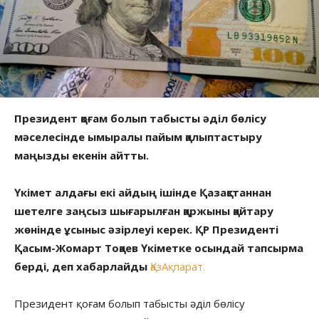
Президент қоғам болып табысты әділ бөлісу
мәселесінде ымыралы пайым қалыптастыру
маңызды екенін айтты.
Үкімет алдағы екі айдың ішінде Қазақстаннан
шетелге заңсыз шығарылған қаржыны қайтару
жөнінде ұсыныс әзірлеуі керек. ҚР Президенті
Қасым-Жомарт Тоқаев Үкіметке осындай тапсырма
берді, деп хабарлайды
ҚазАқпарат.
Президент қоғам болып табысты әділ бөлісу