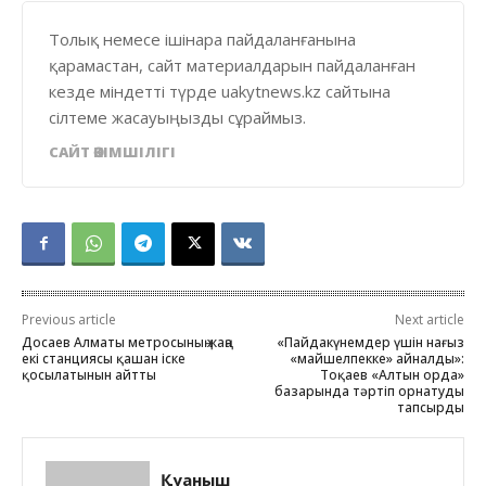
Толық немесе ішінара пайдаланғанына
қарамастан, сайт материалдарын пайдаланған
кезде міндетті түрде uakytnews.kz сайтына
сілтеме жасауыңызды сұраймыз.
САЙТ ӘКІМШІЛІГІ
Previous article
Next article
Досаев Алматы метросының жаңа
«Пайдакүнемдер үшін нағыз
екі станциясы қашан іске
«майшелпекке» айналды»:
қосылатынын айтты
Тоқаев «Алтын орда»
базарында тәртіп орнатуды
тапсырды
Қуаныш