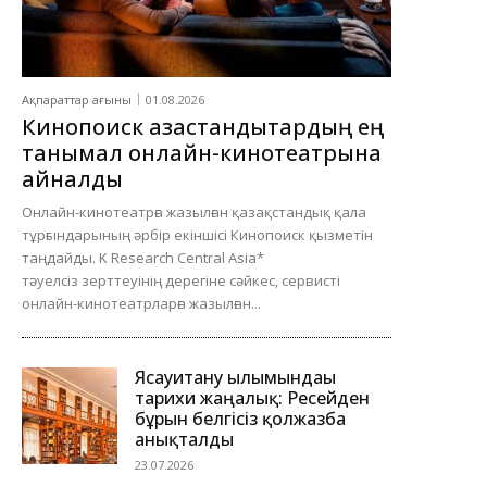
Ақпараттар ағыны
01.08.2026
Кинопоиск қазақстандықтардың ең
танымал онлайн-кинотеатрына
айналды
Онлайн-кинотеатрға жазылған қазақстандық қала
тұрғындарының әрбір екіншісі Кинопоиск қызметін
таңдайды. K Research Central Asia*
тәуелсіз зерттеуінің дерегіне сәйкес, сервисті
онлайн-кинотеатрларға жазылған...
Ясауитану ғылымындағы
тарихи жаңалық: Ресейден
бұрын белгісіз қолжазба
анықталды
23.07.2026