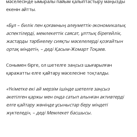
мәселесінде ымыралы пайым қалыптастыру маңызды
екенін айтты.
«Бұл – билік пен қоғамның әлеуметтік-экономикалық
аспектілерді, мемлекеттік саясат, ұлттық бірегейлік,
жастарды тәрбиелеу сияқты мәселелерді қозғайтын
ортақ міндеті», – деді Қасым-Жомарт Тоқаев.
Сонымен бірге, ол шетелге заңсыз шығарылған
қаражатты елге қайтару мәселесіне тоқталды.
«Үкіметке екі ай мерзім ішінде шетелге заңсыз
әкетілген қаржы мен онда сатып алынған активтерді
елге қайтару жөнінде ұсыныстар беру міндеті
жүктеледі», – деді Мемлекет басшысы.