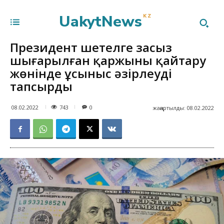
UakytNews
KZ
Президент шетелге заңсыз
шығарылған қаржыны қайтару
жөнінде ұсыныс әзірлеуді
тапсырды
743
08.02.2022
0
жаңартылды:
08.02.2022