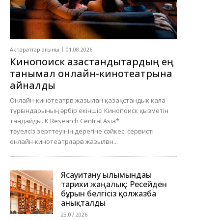
Ақпараттар ағыны
01.08.2026
Кинопоиск қазақстандықтардың ең
танымал онлайн-кинотеатрына
айналды
Онлайн-кинотеатрға жазылған қазақстандық қала
тұрғындарының әрбір екіншісі Кинопоиск қызметін
таңдайды. K Research Central Asia*
тәуелсіз зерттеуінің дерегіне сәйкес, сервисті
онлайн-кинотеатрларға жазылған...
Ясауитану ғылымындағы
тарихи жаңалық: Ресейден
бұрын белгісіз қолжазба
анықталды
23.07.2026