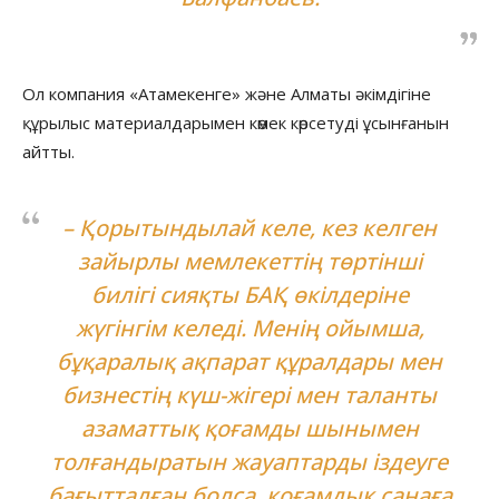
Ол компания «Атамекенге» және Алматы әкімдігіне
құрылыс материалдарымен көмек көрсетуді ұсынғанын
айтты.
– Қорытындылай келе, кез келген
зайырлы мемлекеттің төртінші
билігі сияқты БАҚ өкілдеріне
жүгінгім келеді. Менің ойымша,
бұқаралық ақпарат құралдары мен
бизнестің күш-жігері мен таланты
азаматтық қоғамды шынымен
толғандыратын жауаптарды іздеуге
бағытталған болса, қоғамдық санаға