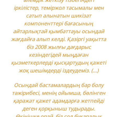
іркілістер, теміржол тасымалы мен
сатып алынатын шикізат
компоненттері бағасының
айтарлықтай қымбаттауы осындай
жағдайға алып келді. Қазіргі уақытта
біз 2008 жылғы дағдарыс
кезіндегідей мыңдаған
қызметкерлерді қысқартудың қажеті
жоқ шешімдерді іздеудеміз. (…)
Осындай бастамалардың бар болу
тәжірибесі, менің ойымша, бөлінген
қаражат қажет адамдарға жетпейді
деген қорқыныш тудырады.
Өкінішке орай, біз сол бұқаралық