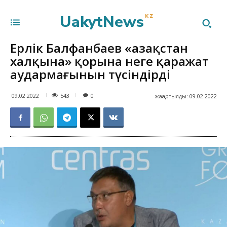
UakytNews
KZ
Ерлік Балфанбаев «Қазақстан
халқына» қорына неге қаражат
аудармағынын түсіндірді
543
09.02.2022
0
жаңартылды:
09.02.2022