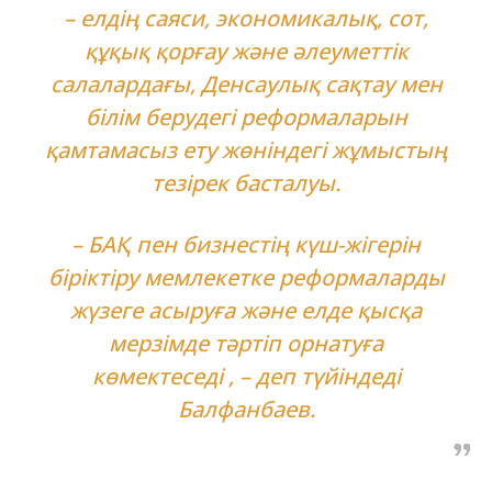
– елдің саяси, экономикалық, сот,
құқық қорғау және әлеуметтік
салалардағы, Денсаулық сақтау мен
білім берудегі реформаларын
қамтамасыз ету жөніндегі жұмыстың
тезірек басталуы.
– БАҚ пен бизнестің күш-жігерін
біріктіру мемлекетке реформаларды
жүзеге асыруға және елде қысқа
мерзімде тәртіп орнатуға
көмектеседі , – деп түйіндеді
Балфанбаев.