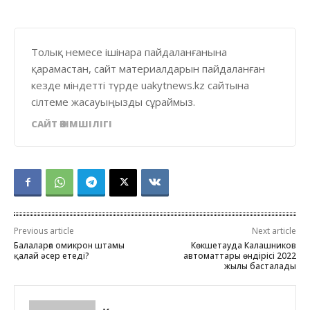
Толық немесе ішінара пайдаланғанына
қарамастан, сайт материалдарын пайдаланған
кезде міндетті түрде uakytnews.kz сайтына
сілтеме жасауыңызды сұраймыз.
САЙТ ӘКІМШІЛІГІ
Previous article
Next article
Балаларға омикрон штамы
Көкшетауда Калашников
қалай әсер етеді?
автоматтары өндірісі 2022
жылы басталады