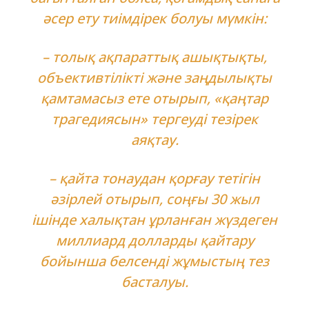
әсер ету тиімдірек болуы мүмкін:
– толық ақпараттық ашықтықты,
объективтілікті және заңдылықты
қамтамасыз ете отырып, «қаңтар
трагедиясын» тергеуді тезірек
аяқтау.
– қайта тонаудан қорғау тетігін
әзірлей отырып, соңғы 30 жыл
ішінде халықтан ұрланған жүздеген
миллиард долларды қайтару
бойынша белсенді жұмыстың тез
басталуы.