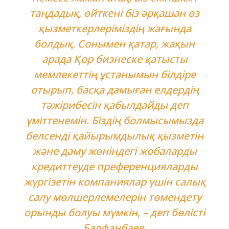
таңдадық, өйткені біз әрқашан өз
қызметкерлеріміздің жағында
болдық. Сонымен қатар, жақын
арада Қор бизнеске қатысты
мемлекеттің ұстанымын білдіре
отырып, басқа дамыған елдердің
тәжірибесін қабылдайды деп
үміттенемін. Біздің болмысымызда
белсенді қайырымдылық қызметін
және даму жөніндегі жобаларды
кредиттеуде преференцияларды
жүргізетін компаниялар үшін салық
салу мөлшерлемелерін төмендету
орынды болуы мүмкін, – деп бөлісті
Балфанбаев.