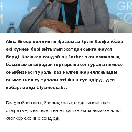
Alina Group холдингінің басшысы Ерлік Балфанбаев
екі күннен бері айтылып жатқан сынға жауап
берді. Кәсіпкер сондай-ақ Forbes экономикалық
басылымының редакторларына ол туралы немесе
оның бизнесі туралы кез келген жарияланымды
онымен келісу туралы өтінішін түсіндірді, деп
хабарлайды Ulysmedia.kz.
Балфанбаев өзінің барлық салықтарды үнемі төлеп
отыратын, мемлекеттен ешқашан ақша алмаған адал
кәсіпкер екеніне сендірді.