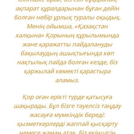
ақпарат құралдарынан бұған дейін
болған небір ұрлық туралы оқыдық.
Менің ойымша, «Қазақстан
халқына» Қорының құрылымында
және қаражатты пайдалануды
бақылаудың ашықтығында көп
нақтылық пайда болған кезде, біз
қаржылай көмекті қарастыра
аламыз.
Қор оған ерікті түрде қатысуға
шақырады. Бұл бізге тәуелсіз таңдау
жасауға мүмкіндік береді:
қызметкерлерді жаппай қысқарту
немесе жаман атақ. Біз екіншісін