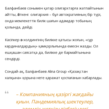
Балфанбаев сонымен қатар олигархтарға жатпайтынын
айтты, өйткені олигархия – бұл автократияның бір түрі,
онда мемлекеттік билік шағын адамдар тобының
қолында, дейді.
Кәсіпкер өз холдингінің билікке қатысы жоғын, «сұр
кардиналдардың» қамқорлығында емесін жазды. Ол
ешқашан саясатқа да, билікке де бармайтынына
сендірді.
Сондай-ақ, Балфанбаев Alina Group «Қазақстан
халқына» қорына неге қаражат қоспағанын хабарлады.
– Компанияның қазіргі жағдайы
қиын. Пандемиялық шектеулер,
әлемдік жеткізу тізбегіндегі