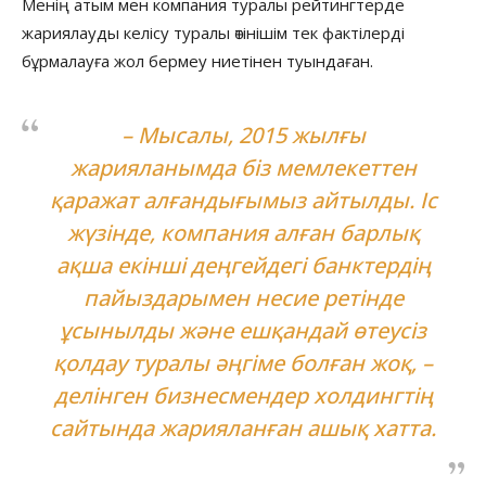
Менің атым мен компания туралы рейтингтерде
жариялауды келісу туралы өтінішім тек фактілерді
бұрмалауға жол бермеу ниетінен туындаған.
– Мысалы, 2015 жылғы
жарияланымда біз мемлекеттен
қаражат алғандығымыз айтылды. Іс
жүзінде, компания алған барлық
ақша екінші деңгейдегі банктердің
пайыздарымен несие ретінде
ұсынылды және ешқандай өтеусіз
қолдау туралы әңгіме болған жоқ, –
делінген бизнесмендер холдингтің
сайтында жарияланған ашық хатта.