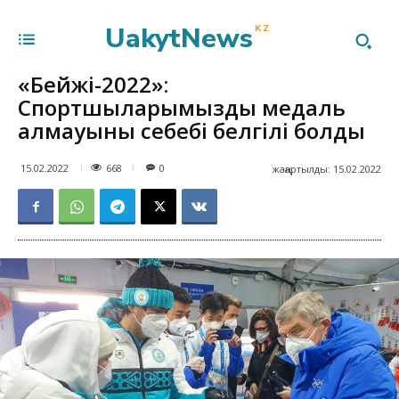
UakytNews
KZ
«Бейжің-2022»:
Спортшыларымыздың медаль
алмауының себебі белгілі болды
668
15.02.2022
0
жаңартылды:
15.02.2022