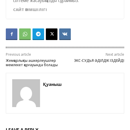
сілтеме жасауыңызды сұраймыз.
САЙТ ӘКІМШІЛІГІ
Previous article
Next article
Жемқорлықты әшкерлеушілер
ЭКС-СУДЬЯ ӘДІЛДІК ІЗДЕЙДІ
мемлекет қорғауында болады
Қуаныш
LEAVE A REPLY