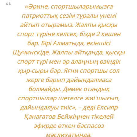
«Әрине, спортшыларымызға
патриоттық сезім туралы үнемі
айтып отырамыз. Жалпы қысқы
спорт түріне келсек, бізде 2 кешен
бар. Бірі Алматыда, екіншісі
Щучинскіде. Жалпы айтқанда, қысқы
спорт түрі мен әр алаңның өзіндік
қыр-сыры бар. Яғни спортшы сол
жерге барып дайындалмаса
болмайды. Демек отандық
спортшылар шетелге жиі шығып,
дайындалуы тиіс», – деді Елсияр
Қанағатов Бейжіңнен тікелей
эфирде өткен баспасөз
мәслихатында.