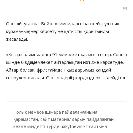
Оның айтуынша, Бейжің олимпиадасынан кейін ұлттық
құраманың өнер көрсетуіне қатысты қорытынды
жасалады.
«Қысқы олимпиадаға 91 мемлекет қатысып отыр. Соның
ішінде біздің мемлекет айтарлықтай нәтиже көрсетуде.
Айтар болсақ, фристайлдан қыздарымыз қандай
секірулер жасады. Оны өздеріңіз көрдіңіздер», – дейді ол.
Толық немесе ішінара пайдаланғанына
қарамастан, сайт материалдарын пайдаланған
кезде міндетті түрде uakytnews.kz сайтына