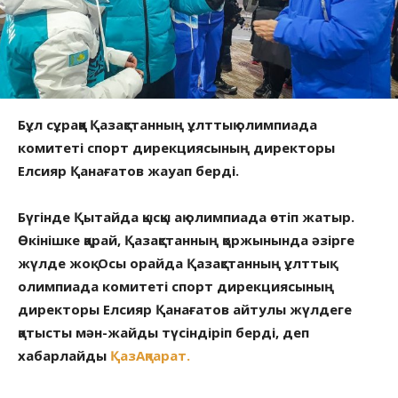
Бұл сұраққа Қазақстанның ұлттық олимпиада
комитеті спорт дирекциясының директоры
Елсияр Қанағатов жауап берді.
Бүгінде Қытайда қысқы ақ олимпиада өтіп жатыр.
Өкінішке қарай, Қазақстанның қоржынында әзірге
жүлде жоқ. Осы орайда Қазақстанның ұлттық
олимпиада комитеті спорт дирекциясының
директоры Елсияр Қанағатов айтулы жүлдеге
қатысты мән-жайды түсіндіріп берді, деп
хабарлайды
ҚазАқпарат.