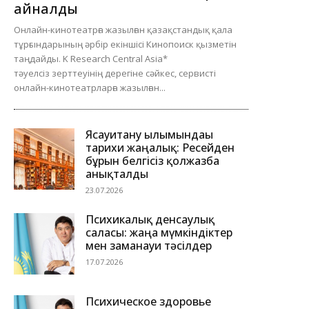
айналды
Онлайн-кинотеатрға жазылған қазақстандық қала
тұрғындарының әрбір екіншісі Кинопоиск қызметін
таңдайды. K Research Central Asia*
тәуелсіз зерттеуінің дерегіне сәйкес, сервисті
онлайн-кинотеатрларға жазылған...
Ясауитану ғылымындағы
тарихи жаңалық: Ресейден
бұрын белгісіз қолжазба
анықталды
23.07.2026
Психикалық денсаулық
саласы: жаңа мүмкіндіктер
мен заманауи тәсілдер
17.07.2026
Психическое здоровье