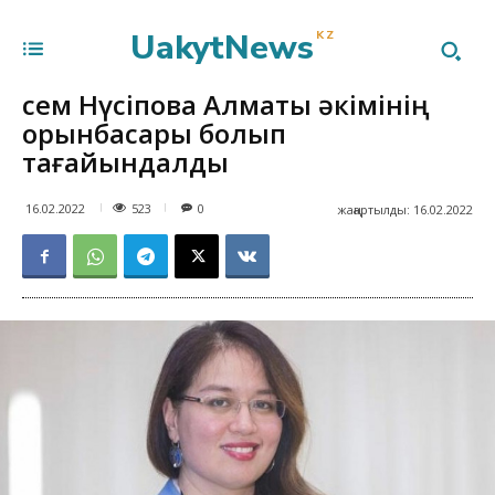
UakytNews
KZ
Әсем Нүсіпова Алматы әкімінің
орынбасары болып
тағайындалды
523
16.02.2022
0
жаңартылды:
16.02.2022