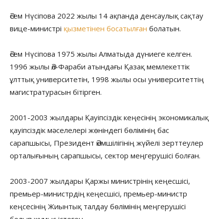
Әсем Нүсіпова 2022 жылы 14 ақпанда денсаулық сақтау
вице-министрі
қызметінен босатылған
болатын.
Әсем Нүсіпова 1975 жылы Алматыда дүниеге келген.
1996 жылы Әл-Фараби атындағы Қазақ мемлекеттік
ұлттық университетін, 1998 жылы осы университеттің
магистратурасын бітірген.
2001-2003 жылдары Қауіпсіздік кеңесінің экономикалық
қауіпсіздік мәселелері жөніндегі бөлімінің бас
сарапшысы, Президент Әкімшілігінің жүйелі зерттеулер
орталығының сарапшысы, сектор меңгерушісі болған.
2003-2007 жылдары Қаржы министрінің кеңесшісі,
премьер-министрдің кеңесшісі, премьер-министр
кеңсесінің Жиынтық талдау бөлімінің меңгерушісі
болып жұмыс істеген.