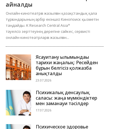
айналды
Онлайн-кинотеатрға жазылған қазақстандық қала
тұрғындарының әрбір екіншісі Кинопоиск қызметін
таңдайды. K Research Central Asia*
тәуелсіз зерттеуінің дерегіне сәйкес, сервисті
онлайн-кинотеатрларға жазылған...
Ясауитану ғылымындағы
тарихи жаңалық: Ресейден
бұрын белгісіз қолжазба
анықталды
23.07.2026
Психикалық денсаулық
саласы: жаңа мүмкіндіктер
мен заманауи тәсілдер
17.07.2026
Психическое здоровье