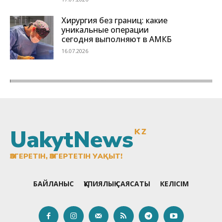
UakytNews
KZ
ӨЗГЕРЕТІН, ӨЗГЕРТЕТІН УАҚЫТ!
БАЙЛАНЫС
ҚҰПИЯЛЫҚ САЯСАТЫ
КЕЛІСІМ