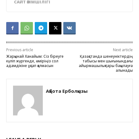
САЙТ ӘКІМШІЛІГІ
Previous article
Next article
Жарқынай Ханайым: Сіз біреуге
Қазақстанда шенеуніктердің
күліп жүргенде, өміріңіз сол
табысы мен шығынындағы
адамдікіне ұқсап қалмасын
айырмашылықтары бақылауға
алынады
Ақбота Ерболқызы