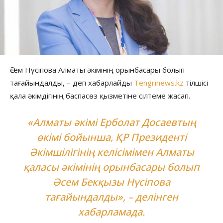
Әсем Нүсіпова Алматы әкімінің орынбасары болып
тағайындалды, – деп хабарлайды
Tengrinews.kz
тілшісі
қала әкімдігінің баспасөз қызметіне сілтеме жасап.
«Алматы әкімі Ерболат Досаевтың
өкімі бойынша, ҚР Президенті
Әкімшілігінің келісімімен Алматы
қаласы әкімінің орынбасары болып
Әсем Бекқызы Нүсіпова
тағайындалды», – делінген
хабарламада.