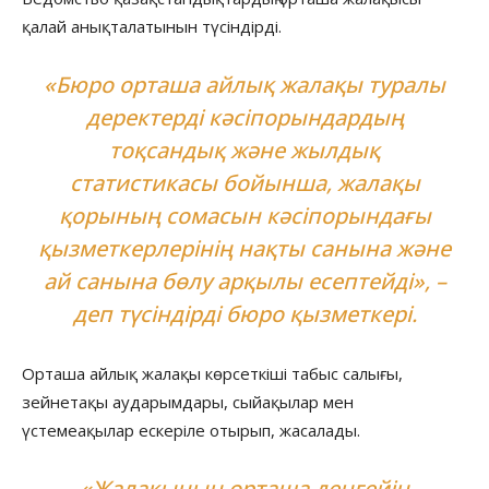
қалай анықталатынын түсіндірді.
«Бюро орташа айлық жалақы туралы
деректерді кәсіпорындардың
тоқсандық және жылдық
статистикасы бойынша, жалақы
қорының сомасын кәсіпорындағы
қызметкерлерінің нақты санына және
ай санына бөлу арқылы есептейді», –
деп түсіндірді бюро қызметкері.
Орташа айлық жалақы көрсеткіші табыс салығы,
зейнетақы аударымдары, сыйақылар мен
үстемеақылар ескеріле отырып, жасалады.
«Жалақының орташа деңгейін