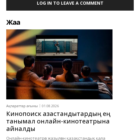
LOG IN TO LEAVE A COMMENT
Жаңа
Ақпараттар ағыны
01.08.2026
Кинопоиск қазақстандықтардың ең
танымал онлайн-кинотеатрына
айналды
Онлайн-кинотеатрға жазылған қазақстандық қала