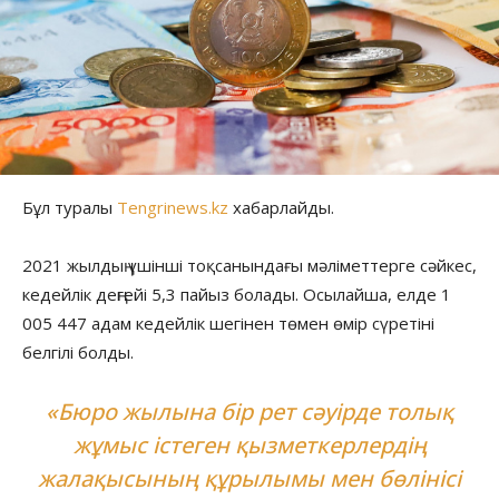
Бұл туралы
Tengrinews.kz
хабарлайды.
2021 жылдың үшінші тоқсанындағы мәліметтерге сәйкес,
кедейлік деңгейі 5,3 пайыз болады. Осылайша, елде 1
005 447 адам кедейлік шегінен төмен өмір сүретіні
белгілі болды.
«Бюро жылына бір рет сәуірде толық
жұмыс істеген қызметкерлердің
жалақысының құрылымы мен бөлінісі