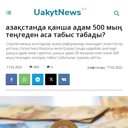
UakytNews
KZ
Қазақстанда қанша адам 500 мың
теңгеден аса табыс табады?
Стратегиялық жоспарлау және реформалар жөніндегі агенттіктің
ұлттық статистика бюросы өкілі Қазақстанда кедейлік шегінде
қанша адам өмір сүретіні, қанша адам 50 мыңнан кем және 500
мың теңгеден жоғары табыс табатыны туралы айтты.
899
17.02.2022
0
жаңартылды:
17.02.2022