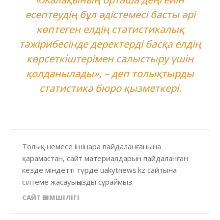
есептеудің бұл әдістемесі басты әрі
көптеген елдің статистикалық
тәжірибесінде деректерді басқа елдің
көрсеткіштерімен салыстыру үшін
қолданылады», – деп толықтырды
статистика бюро қызметкері.
Толық немесе ішінара пайдаланғанына
қарамастан, сайт материалдарын пайдаланған
кезде міндетті түрде uakytnews.kz сайтына
сілтеме жасауыңызды сұраймыз.
САЙТ ӘКІМШІЛІГІ