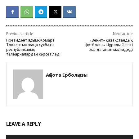
Previous article
Next article
Президент Қасым-Жомарт
«Зенит» қазақстандық
Тоқаевтың жаңа сұхбаты
футболшы Нұралы Әліпті
республикалық
жалдағанын мәлімдеді
телеарналардан көрсетіледі
Ақбота Ерболқызы
LEAVE A REPLY