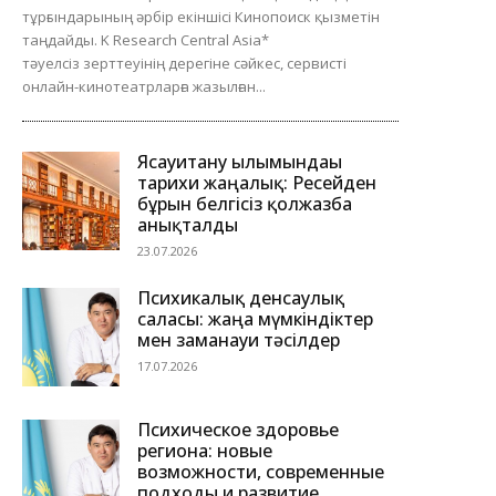
тұрғындарының әрбір екіншісі Кинопоиск қызметін
таңдайды. K Research Central Asia*
тәуелсіз зерттеуінің дерегіне сәйкес, сервисті
онлайн-кинотеатрларға жазылған...
Ясауитану ғылымындағы
тарихи жаңалық: Ресейден
бұрын белгісіз қолжазба
анықталды
23.07.2026
Психикалық денсаулық
саласы: жаңа мүмкіндіктер
мен заманауи тәсілдер
17.07.2026
Психическое здоровье
региона: новые
возможности, современные
подходы и развитие