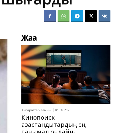
Жаңа
Ақпараттар ағыны
01.08.2026
Кинопоиск
қазақстандықтардың ең
танымал онлайн-