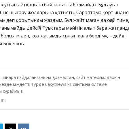
олуы ән айтқанына байланысты болмайды. Бұл ауыз
быс шығару жолдарына қатысты. Сараптама қортынды
ы» деп қорытынды жаздым. Бұл жайт маған да оңай тимед
анымайды дейсің?! Туыстары мәйітін алып бара жатқанд
болсын» деп, көз жасымды сығып қала бердім», – дейді
я Бөкешов.
 ішінара пайдаланғанына қарамастан, сайт материалдарын
кезде міндетті түрде uakytnews.kz сайтына сілтеме
 сұраймыз.
ІГІ