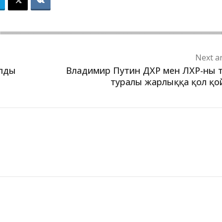
Next ar
олды
Владимир Путин ДХР мен ЛХР-ны 
туралы жарлыққа қол қ