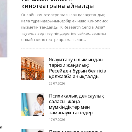
кинотеатрына айналды
Онлайн-кинотеатрға жазылған қазақстандық
қала тұрғындарының әрбір екіншісі Кинопоиск
қызметін таңдайды. K Research Central Asia*
тәуелсіз зерттеуінің дерегіне сәйкес, сервисті
онлайн-кинотеатрларға жазылған...
Ясауитану ғылымындағы
тарихи жаңалық:
Ресейден бұрын белгісіз
қолжазба анықталды
23.07.2026
Психикалық денсаулық
саласы: жаңа
мүмкіндіктер мен
заманауи тәсілдер
.
17.07.2026
а