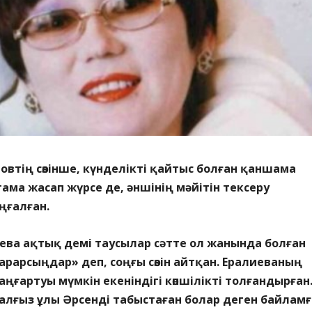
овтің сөзінше, күнделікті қайтыс болған қаншама
ама жасап жүрсе де, әншінің мәйітін тексеру
ңғалған.
ева ақтық демі таусылар сәтте ол жанында болған
рарсыңдар» деп, соңғы сөзін айтқан. Ералиеваның
і аңғартуы мүмкін екеніндігі көпшілікті толғандырған
алғыз ұлы Әрсенді табыстаған болар деген байламғ