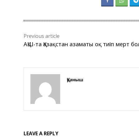
Previous article
АҚШ-та Қазақстан азаматы оқ тиіп мерт б
Қуаныш
LEAVE A REPLY