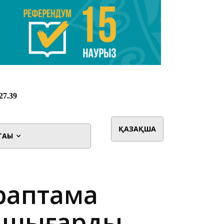
ҚАЗАҚША
ТАҒЫ
араптама
н шығарды