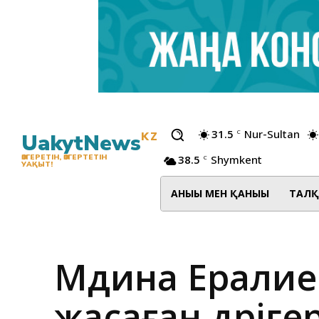
31.5
Nur-Sultan
C
UakytNews
KZ
38.5
Shymkent
ӨЗГЕРЕТІН, ӨЗГЕРТЕТІН
C
УАҚЫТ!
АНЫҒЫ МЕН ҚАНЫҒЫ
ТАЛҚ
Мәдина Ералие
жасаған дәріг