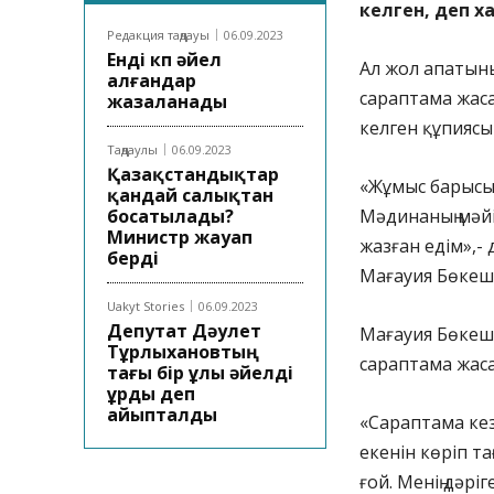
келген, деп 
Редакция таңдауы
06.09.2023
Енді көп әйел
Ал жол апатыны
алғандар
сараптама жаса
жазаланады
келген құпиясы
Таңдаулы
06.09.2023
Қазақстандықтар
«Жұмыс барысы
қандай салықтан
босатылады?
Мәдинаның мәй
Министр жауап
жазған едім»,-
берді
Мағауия Бөкеш
Uakyt Stories
06.09.2023
Депутат Дәулет
Мағауия Бөкешо
Тұрлыхановтың
сараптама жасап
тағы бір ұлы әйелді
ұрды деп
айыпталды
«Сараптама кез
екенін көріп т
ғой. Менің дәрі