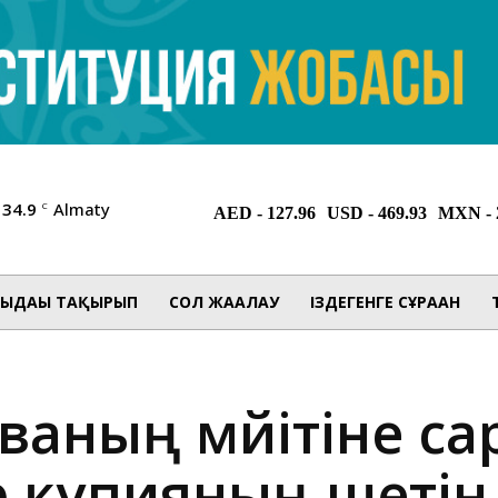
34.9
Almaty
C
ЫДАҒЫ ТАҚЫРЫП
СОЛ ЖАҒАЛАУ
ІЗДЕГЕНГЕ СҰРАҒАН
ваның мәйітіне с
ер құпияның шеті