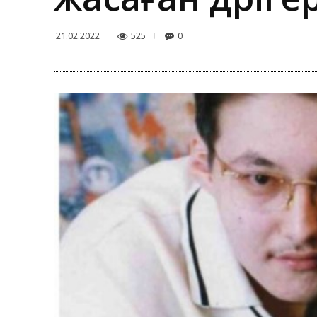
525
0
21.02.2022