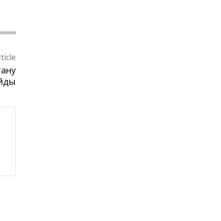
ticle
тану
ойды