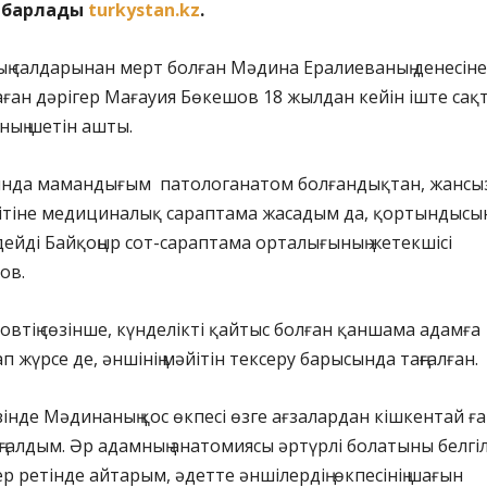
хабарлады
turkystan.kz
.
ң салдарынан мерт болған Мәдина Ералиеваның денесіне
ған дәрігер Мағауия Бөкешов 18 жылдан кейін іште сақ
ның шетін ашты.
нда мамандығым патологанатом болғандықтан, жансы
ітіне медициналық сараптама жасадым да, қортындысы
 дейді Байқоңыр сот-сараптама орталығының жетекшісі
ов.
втің сөзінше, күнделікті қайтыс болған қаншама адамға
 жүрсе де, әншінің мәйітін тексеру барысында таңғалған.
інде Мәдинаның қос өкпесі өзге ағзалардан кішкентай ғ
аңғалдым. Әр адамның анатомиясы әртүрлі болатыны белгіл
гер ретінде айтарым, әдетте әншілердің өкпесінің шағын