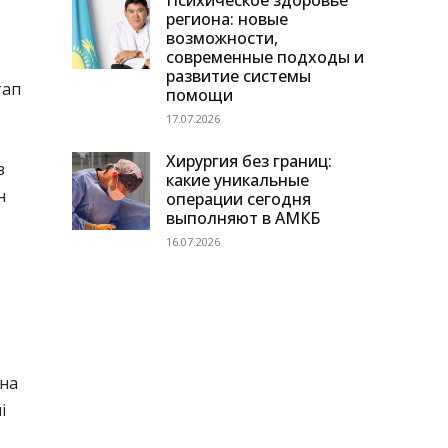
Психическое здоровье
региона: новые
возможности,
современные подходы и
развитие системы
тап
помощи
17.07.2026
Хирургия без границ:
з
какие уникальные
н
операции сегодня
выполняют в АМКБ
16.07.2026
ана
і