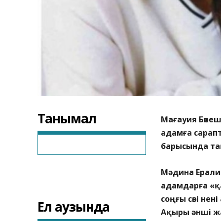
Танымал
Мағауия Бөкеш
адамға сарапт
барысында та
Мәдина Ерали
адамдарға «қа
соңғы сөзі нен
Ел аузында
Ақыры әнші ж