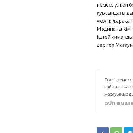
немесе үлкен б
қуысындағы ды
«көлік жарақат
Мәдинаны кім т
іштей «иманды 
дәрігер Мағауи
Толық немесе
пайдаланған 
жасауыңызды
САЙТ ӘКІМШІЛ