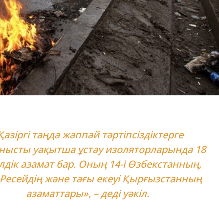
Қазіргі таңда жаппай тәртіпсіздіктерге
нысты уақытша ұстау изоляторларында 18
дік азамат бар. Оның 14-і Өзбекстанның,
 Ресейдің және тағы екеуі Қырғызстанның
азаматтары», – деді уәкіл.