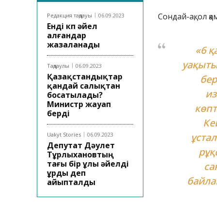
Сондай-ақ, ол 
Редакция таңдауы
06.09.2023
Енді көп әйел
алғандар
жазаланады
«6 қ
уақыты
Таңдаулы
06.09.2023
Қазақстандықтар
бер
қандай салықтан
из
босатылады?
Министр жауап
көпт
берді
Ке
Uakyt Stories
06.09.2023
ұста
Депутат Дәулет
рұқ
Тұрлыхановтың
тағы бір ұлы әйелді
са
ұрды деп
байла
айыпталды