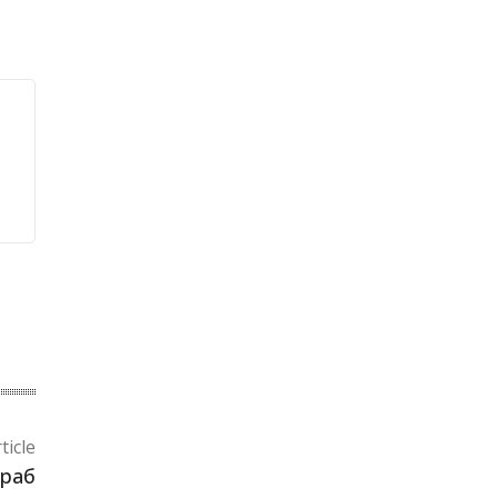
ticle
Араб