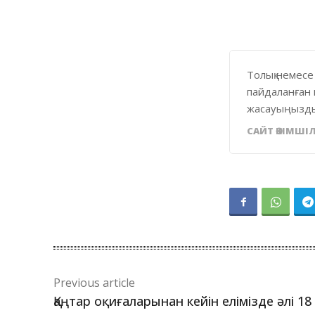
Толық немесе
пайдаланған 
жасауыңызды
САЙТ ӘКІМШІЛ
Previous article
Қаңтар оқиғаларынан кейін елімізде әлі 18