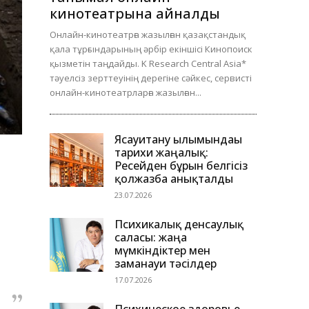
кинотеатрына айналды
Онлайн-кинотеатрға жазылған қазақстандық
қала тұрғындарының әрбір екіншісі Кинопоиск
қызметін таңдайды. K Research Central Asia*
тәуелсіз зерттеуінің дерегіне сәйкес, сервисті
онлайн-кинотеатрларға жазылған...
Ясауитану ғылымындағы
тарихи жаңалық:
Ресейден бұрын белгісіз
қолжазба анықталды
23.07.2026
Психикалық денсаулық
саласы: жаңа
мүмкіндіктер мен
заманауи тәсілдер
17.07.2026