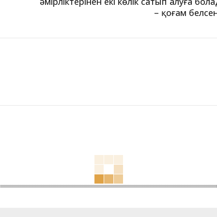
әмірліктерінен екі көлік сатып алуға бол
– қоғам белсен