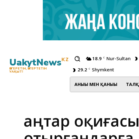
18.9
Nur-Sultan
C
UakytNews
KZ
29.2
Shymkent
ӨЗГЕРЕТІН, ӨЗГЕРТЕТІН
C
УАҚЫТ!
АНЫҒЫ МЕН ҚАНЫҒЫ
ТАЛҚ
Қаңтар оқиғас
отырғандарға 