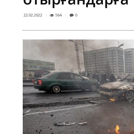
564
0
22.02.2022