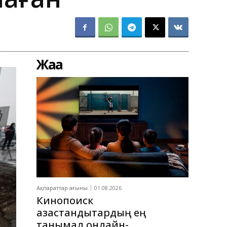
Жаңа
Ақпараттар ағыны
01.08.2026
Кинопоиск
қазақстандықтардың ең
танымал онлайн-