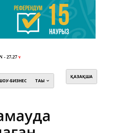
ҚАЗАҚША
ШОУ-БИЗНЕС
ТАҒЫ
қамауда
маған