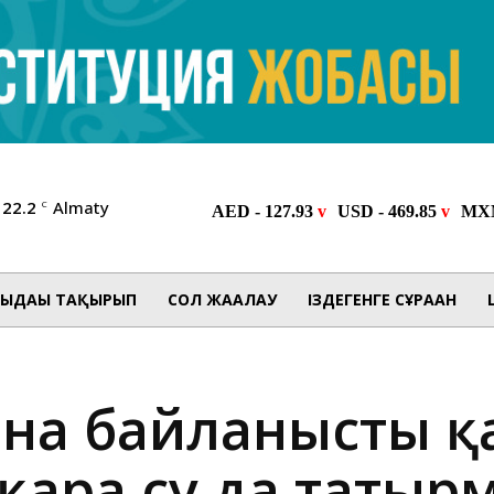
22.2
Almaty
C
ЫДАҒЫ ТАҚЫРЫП
СОЛ ЖАҒАЛАУ
ІЗДЕГЕНГЕ СҰРАҒАН
ына байланысты 
қара су да татыр