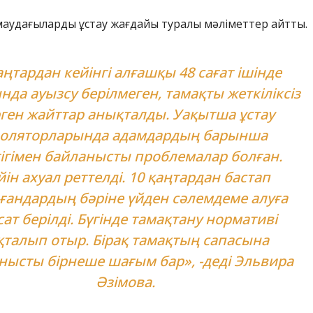
қамаудағыларды ұстау жағдайы туралы мәліметтер айтты.
аңтардан кейінгі алғашқы 48 сағат ішінде
нда ауызсу берілмеген, тамақты жеткіліксіз
ген жайттар анықталды. Уақытша ұстау
оляторларында адамдардың барынша
ігімен байланысты проблемалар болған.
йін ахуал реттелді. 10 қаңтардан бастап
лғандардың бәріне үйден сәлемдеме алуға
сат берілді. Бүгінде тамақтану нормативі
қталып отыр. Бірақ тамақтың сапасына
нысты бірнеше шағым бар», -деді Эльвира
Әзімова.