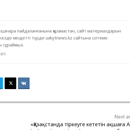
 ішінара пайдаланғанына қарамастан, сайт материалдарын
кезде міндетті түрде uakytnews.kz сайтына сілтеме
 сұраймыз.
ІГІ
Next ar
«Қазақстанда тіркеуге кететін ақшаға 