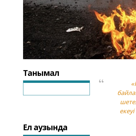
Танымал
«
байла
шетел
екеуі
Ел аузында