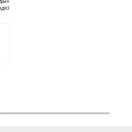
ады»
дісі