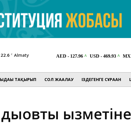
22.6
Almaty
C
ЫДАҒЫ ТАҚЫРЫП
СОЛ ЖАҒАЛАУ
ІЗДЕГЕНГЕ СҰРАҒАН
ыдықовты қызметін