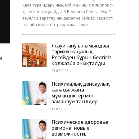
қала тұрғындарының әрбір екіншісі Кинопоиск
қызметін таңдайды. K Research Central Asia*
тәуелсіз зерттеуінің дерегіне сәйкес, сервисті
онлайн-кинотеатрларға жазылған...
Ясауитану ғылымындағы
тарихи жаңалық:
Ресейден бұрын белгісіз
н
қолжазба анықталды
23.07.2026
Психикалық денсаулық
саласы: жаңа
мүмкіндіктер мен
заманауи тәсілдер
17.07.2026
Психическое здоровье
региона: новые
возможности,