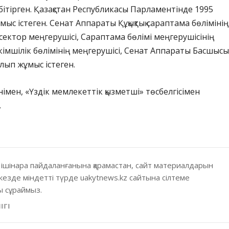
бітірген. Қазақстан Республикасы Парламентінде 1995
ыс істеген. Сенат Аппараты Құқықтық сараптама бөлімінің
сектор меңгерушісі, Сараптама бөлімі меңгерушісінің
імшілік бөлімінің меңгерушісі, Сенат Аппараты Басшыс
ып жұмыс істеген.
імен, «Үздік мемлекеттік қызметші» төсбелгісімен
.
 ішінара пайдаланғанына қарамастан, сайт материалдарын
кезде міндетті түрде uakytnews.kz сайтына сілтеме
 сұраймыз.
ІГІ