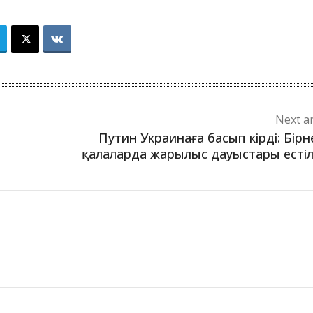
Next ar
Путин Украинаға басып кірді: Бір
қалаларда жарылыс дауыстары есті