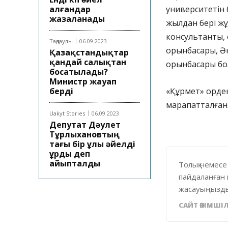
алғандар
университетін 
жазаланады
жылдан бері жұм
консультанты, 
Таңдаулы
06.09.2023
орынбасары, Әк
Қазақстандықтар
қандай салықтан
орынбасары бол
босатылады?
Министр жауап
берді
«Құрмет» орден
марапатталған
Uakyt Stories
06.09.2023
Депутат Дәулет
Тұрлыхановтың
тағы бір ұлы әйелді
ұрды деп
айыпталды
Толық немесе
пайдаланған 
жасауыңызды
САЙТ ӘКІМШІЛ