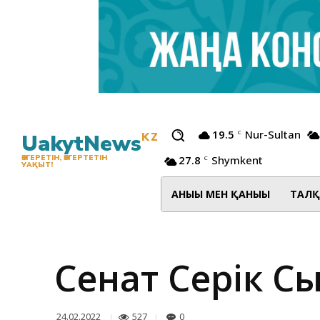
19.5
Nur-Sultan
C
UakytNews
KZ
27.8
Shymkent
ӨЗГЕРЕТІН, ӨЗГЕРТЕТІН
C
УАҚЫТ!
АНЫҒЫ МЕН ҚАНЫҒЫ
ТАЛҚ
Сенат Серік С
527
0
24.02.2022