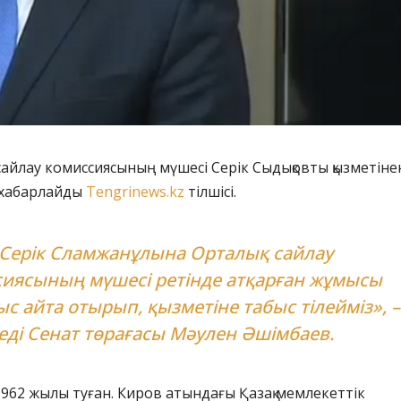
сайлау комиссиясының мүшесі Серік Сыдықовты қызметіне
п хабарлайды
Tengrinews.kz
тілшісі.
Серік Сламжанұлына Орталық сайлау
иясының мүшесі ретінде атқарған жұмысы
ыс айта отырып, қызметіне табыс тілейміз», –
еді Сенат төрағасы Мәулен Әшімбаев.
1962 жылы туған. Киров атындағы Қазақ мемлекеттік