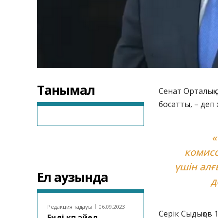
Танымал
Сенат Орталық 
босатты, – де
«
комисс
үшін алғ
Ел аузында
д
Редакция таңдауы
06.09.2023
Серік Сыдықов 
Енді көп әйел