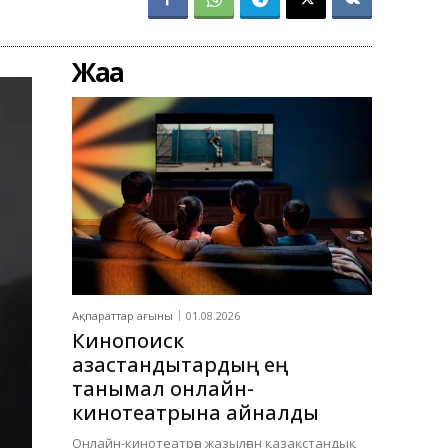
Жаңа
Ақпараттар ағыны
01.08.2026
Кинопоиск
қазақстандықтардың ең
танымал онлайн-
кинотеатрына айналды
Онлайн-кинотеатрға жазылған қазақстандық