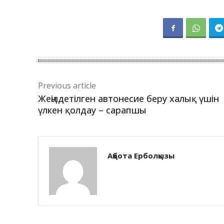
Previous article
Жеңілдетілген автонесие беру халық үшін
үлкен қолдау – сарапшы
Ақбота Ерболқызы