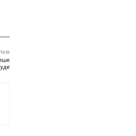
ticle
неше
луде