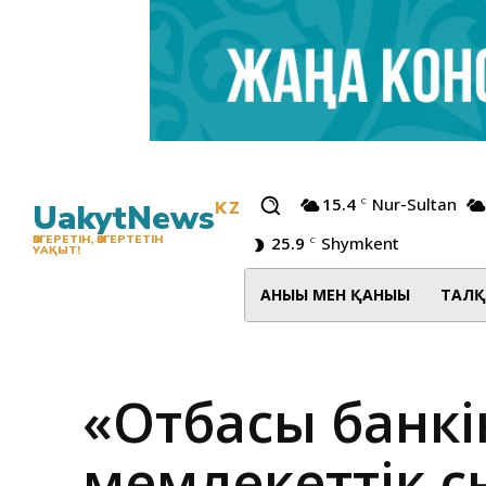
15.4
Nur-Sultan
C
UakytNews
KZ
25.9
Shymkent
ӨЗГЕРЕТІН, ӨЗГЕРТЕТІН
C
УАҚЫТ!
АНЫҒЫ МЕН ҚАНЫҒЫ
ТАЛҚ
«Отбасы банк
мемлекеттік сы