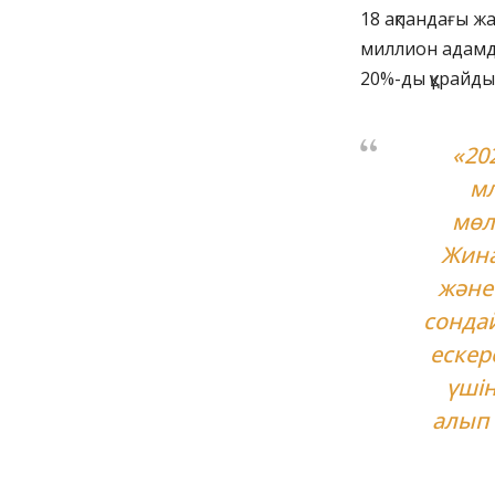
18 ақпандағы 
миллион адамд
20%-ды құрайды
«20
мл
мөл
Жина
және
сондай
ескер
үші
алып 