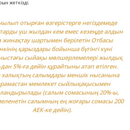
рын жеткізді.
ылып отырған өзгерістерге негіздемеде
тарды үш жылдан кем емес кезеңде алдын
а жинақтау шартымен берілетін Отбасы
нкінің қарыздары бойынша бүгінгі күні
ныстағы сыйақы мөлшерлемелері жылдық
-дан 5%-ға дейін құрайтыны атап өтілген.
р халықтың салымдары меншік нысанына
арамастан мемлекет сыйлықақысымен
ландырылады (салым сомасының 20%-ы,
еленетін салымның ең жоғары сомасы 200
АЕК-ке дейін).