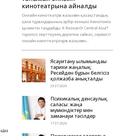
кинотеатрына айналды
Онлайн-кинотеатрға жазылған қазақстандық
қала тұрғындарының әрбір екіншісі Кинопоиск
қызметін таңдайды. K Research Central Asia*
тәуелсіз зерттеуінің дерегіне сәйкес, сервисті
онлайн-кинотеатрларға жазылған...
Ясауитану ғылымындағы
тарихи жаңалық:
Ресейден бұрын белгісіз
қолжазба анықталды
23.07.2026
Психикалық денсаулық
саласы: жаңа
мүмкіндіктер мен
заманауи тәсілдер
17.07.2026
ынан