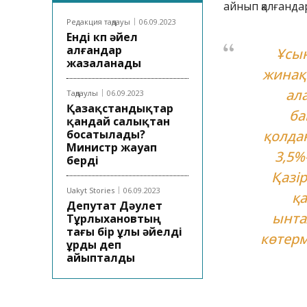
айнып қалғанда
Редакция таңдауы
06.09.2023
Енді көп әйел
алғандар
Ұсын
жазаланады
жинақ
ал
Таңдаулы
06.09.2023
Қазақстандықтар
ба
қандай салықтан
босатылады?
қолда
Министр жауап
3,5%
берді
Қазі
Uakyt Stories
06.09.2023
қ
Депутат Дәулет
ынта
Тұрлыхановтың
тағы бір ұлы әйелді
көтерм
ұрды деп
айыпталды