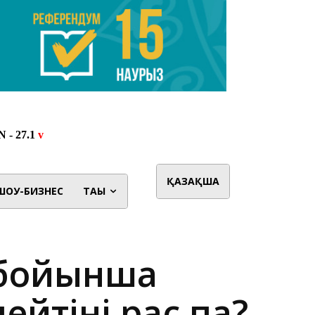
ҚАЗАҚША
ШОУ-БИЗНЕС
ТАҒЫ
 бойынша
ейтіні рас па?