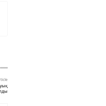
ticle
жуық
лды