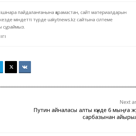
 ішінара пайдаланғанына қарамастан, сайт материалдарын
кезде міндетті түрде uakytnews.kz сайтына сілтеме
 сұраймыз.
ІГІ
Next ar
Путин айналасы алты күнде 6 мыңға 
сарбазынан айыры