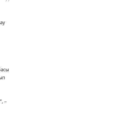
ау
басы
ып
, –