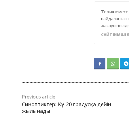
Толық немесе
пайдаланған 
жасауыңызды
САЙТ ӘКІМШІЛ
Previous article
Синоптиктер: Күн 20 градусқа дейін
жылынады