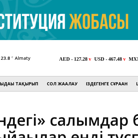
23.8
Almaty
C
ЫДАҒЫ ТАҚЫРЫП
СОЛ ЖАҒАЛАУ
ІЗДЕГЕНГЕ СҰРАҒАН
індегі» салымдар
йақылар енді түсп