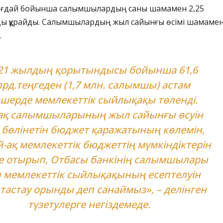
жағдай бойынша салымшылардың саны шамамен 2,25
ы құрайды. Салымшылардың жыл сайынғы өсімі шамаме
.
21 жылдың қорытындысы бойынша 61,6
рд.теңгеден (1,7 млн. салымшы) астам
шерде мемлекеттік сыйлықақы төленді.
қ салымшыларының жыл сайынғы өсуін
 бөлінетін бюджет қаражатының көлемін,
-ақ мемлекеттік бюджеттің мүмкіндіктерін
е отырып, Отбасы банкінің салымшылары
н мемлекеттік сыйлықақының есептелуін
тастау орынды деп санаймыз», – делінген
түзетулерге негіздемеде.