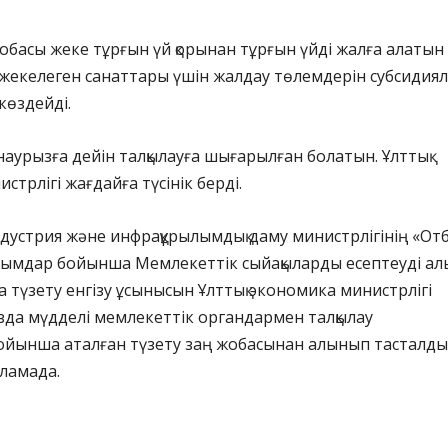
жобасы жеке тұрғын үй қорынан тұрғын үйді жалға алатын
жекелеген санаттары үшін жалдау төлемдерін субсидиял
 көздейді.
наурызға дейін талқылауға шығарылған болатын. Ұлттық
стрлігі жағдайға түсінік берді.
дустрия және инфрақұрылымдық даму министрлігінің «От
алымдар бойынша Мемлекеттік сыйақыларды есептеуді ал
 түзету енгізу ұсынысын Ұлттық экономика министрлігі
ызда мүдделі мемлекеттік органдармен талқылау
ойынша аталған түзету заң жобасынан алынып тасталды”
рламада.