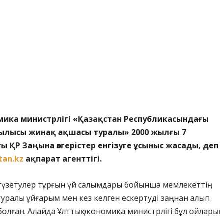
мика министрлігі «Қазақстан Республикасындағы
рылысы жинақ ақшасы туралы» 2000 жылғы 7
 ҚР Заңына өзгерістер енгізуге ұсыныс жасады, деп
tan.kz
ақпарат агенттігі.
 түзетулер тұрғын үй салымдары бойынша мемлекеттің
туралы ұйғарым мен кез келген ескертуді заңнан алып
болған. Алайда Ұлттық экономика министрлігі бұл ойлар