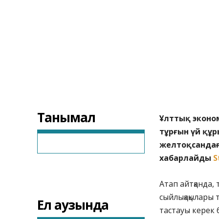
Танымал
Ұлттық эконо
тұрғын үй құ
желтоқсандағы
хабарлайды
S
Атап айтқанда,
сыйлықақылары 
Ел аузында
тастауы керек 