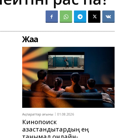
Жаңа
Ақпараттар ағыны
01.08.2026
Кинопоиск
қазақстандықтардың ең
танымал онлайн-