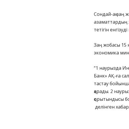
Сондай-ақ заң 
азаматтардың 
тетігін енгізуді
Заң жобасы 15 
экономика мини
“1 наурызда Ин
Банк» АҚ-ға с
тастау бойынша
қарады. 2 наур
қорытындысы б
делінген хаба