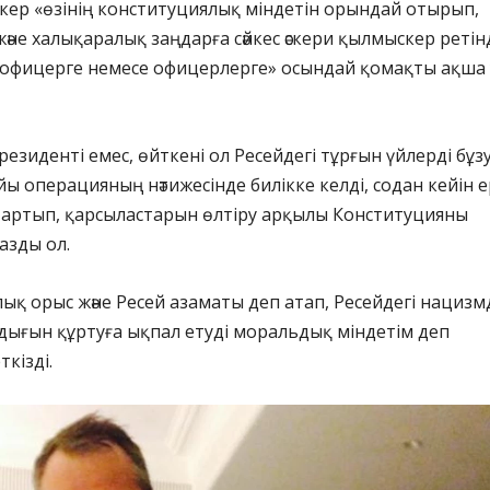
іпкер «өзінің конституциялық міндетін орындай отырып,
және халықаралық заңдарға сәйкес әскери қылмыскер ретін
офицерге немесе офицерлерге» осындай қомақты ақша 
резиденті емес, өйткені ол Ресейдегі тұрғын үйлерді бұз
йы операцияның нәтижесінде билікке келді, содан кейін е
 тартып, қарсыластарын өлтіру арқылы Конституцияны
азды ол.
лық орыс және Ресей азаматы деп атап, Ресейдегі нацизмд
дығын құртуға ықпал етуді моральдық міндетім деп
кізді.