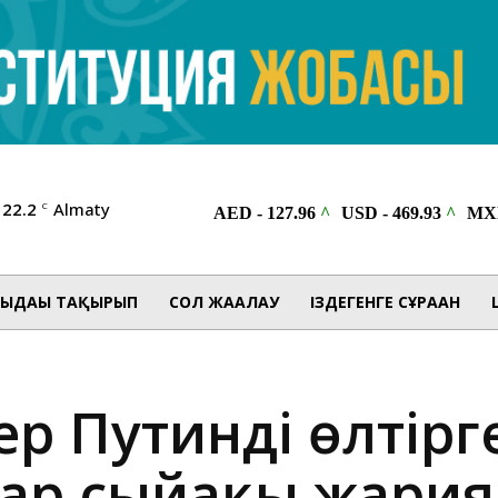
22.2
Almaty
C
ЫДАҒЫ ТАҚЫРЫП
СОЛ ЖАҒАЛАУ
ІЗДЕГЕНГЕ СҰРАҒАН
кер Путинді өлтір
ар сыйақы жари