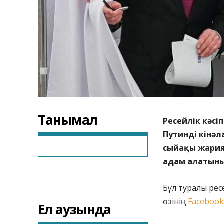
Танымал
Ресейлік кәсі
Путинді кінә
сыйақы жария
адам алатыны
Бұл туралы рес
өзінің
Facebook
Ел аузында