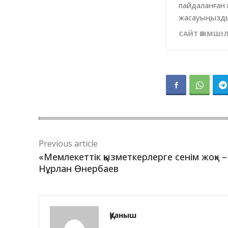
пайдаланған 
жасауыңызды
САЙТ ӘКІМШІЛ
Previous article
«Мемлекеттік қызметкерлерге сенім жоқ» –
Нұрлан Өнербаев
Қуаныш