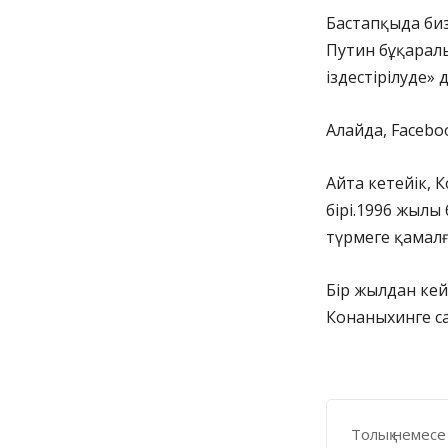
Бастапқыда биз
Путин бұқаралы
іздестірілуде» 
Алайда, Faceboo
Айта кетейік, 
бірі.1996 жылы
түрмеге қамалғ
Бір жылдан кей
Конаныхинге са
Толық немесе