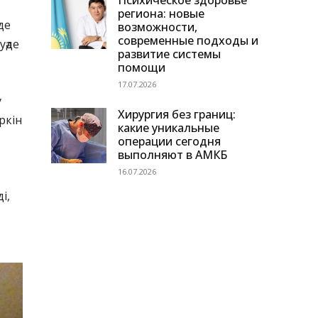
Психическое здоровье
региона: новые
де
возможности,
современные подходы и
уәде
развитие системы
помощи
17.07.2026
у
Хирургия без границ:
ркін
какие уникальные
операции сегодня
выполняют в АМКБ
16.07.2026
і,