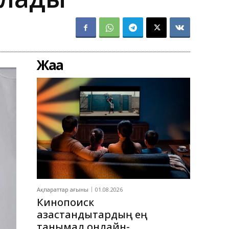
Жаңа
Ақпараттар ағыны
01.08.2026
Кинопоиск
қазақстандықтардың ең
танымал онлайн-