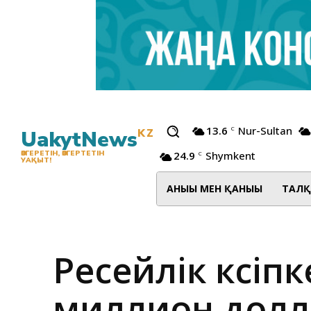
13.6
Nur-Sultan
C
UakytNews
KZ
24.9
Shymkent
ӨЗГЕРЕТІН, ӨЗГЕРТЕТІН
C
УАҚЫТ!
АНЫҒЫ МЕН ҚАНЫҒЫ
ТАЛҚ
Ресейлік кәсіп
миллион долл