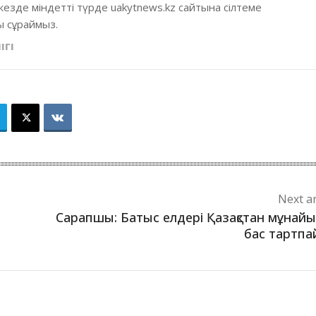
кезде міндетті түрде uakytnews.kz сайтына сілтеме
 сұраймыз.
ІГІ
Next ar
Сарапшы: Батыс елдері Қазақстан мұнай
бас тартп