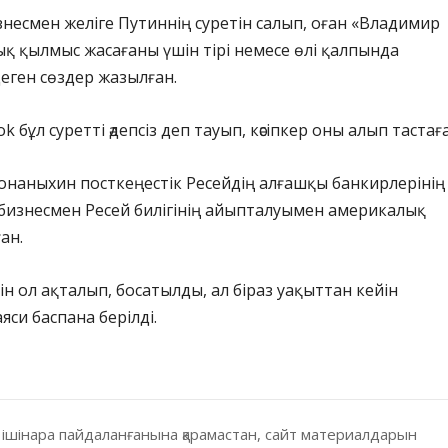
несмен желіге Путиннің суретін салып, оған «Владимир
қ қылмыс жасағаны үшін тірі немесе өлі қалпында
деген сөздер жазылған.
k бұл суретті әдепсіз деп тауып, кәсіпкер оны алып тастағ
Конаныхин посткеңестік Ресейдің алғашқы банкирлерінің
 бизнесмен Ресей билігінің айыпталуымен америкалық
ан.
ін ол ақталып, босатылды, ал біраз уақыттан кейін
яси баспана берілді.
 ішінара пайдаланғанына қарамастан, сайт материалдарын