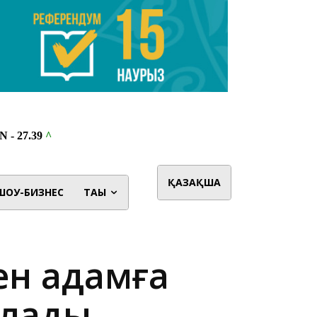
ҚАЗАҚША
ШОУ-БИЗНЕС
ТАҒЫ
ген адамға
ялады