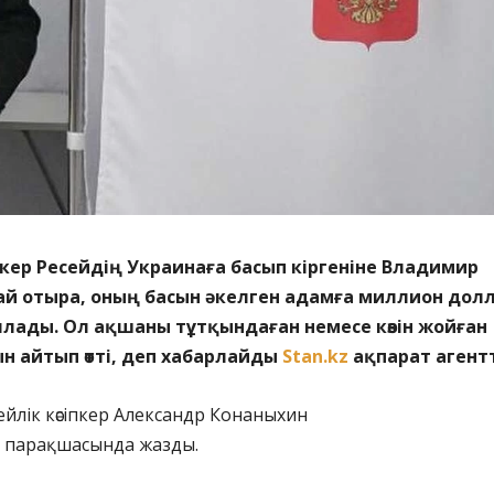
пкер Ресейдің Украинаға басып кіргеніне Владимир
лай отыра, оның басын әкелген адамға миллион дол
лады. Ол ақшаны тұтқындаған немесе көзін жойған
н айтып өтті, деп хабарлайды
Stan.kz
ақпарат агентт
ейлік кәсіпкер Александр Конаныхин
парақшасында жазды.