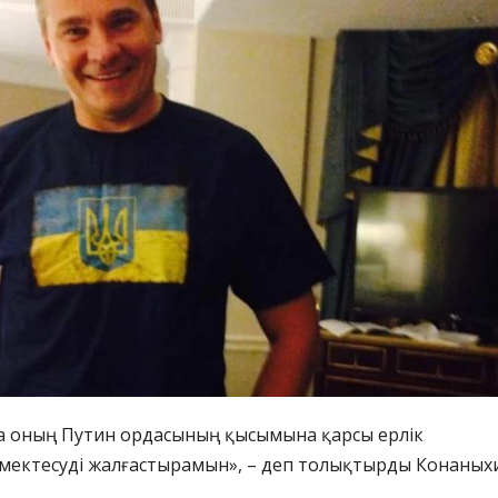
а оның Путин ордасының қысымына қарсы ерлік
өмектесуді жалғастырамын», – деп толықтырды Конаных