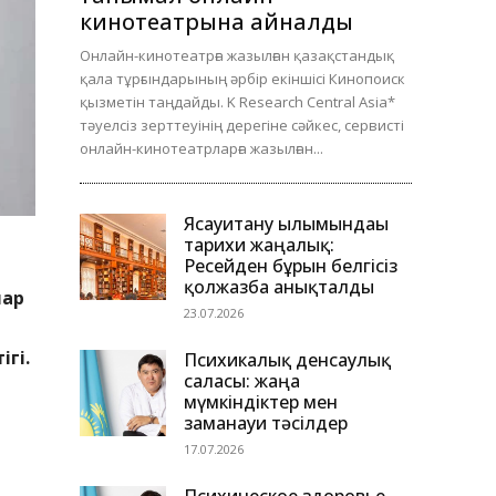
кинотеатрына айналды
Онлайн-кинотеатрға жазылған қазақстандық
қала тұрғындарының әрбір екіншісі Кинопоиск
қызметін таңдайды. K Research Central Asia*
тәуелсіз зерттеуінің дерегіне сәйкес, сервисті
онлайн-кинотеатрларға жазылған...
Ясауитану ғылымындағы
тарихи жаңалық:
Ресейден бұрын белгісіз
қолжазба анықталды
лар
23.07.2026
ігі.
Психикалық денсаулық
саласы: жаңа
мүмкіндіктер мен
заманауи тәсілдер
17.07.2026