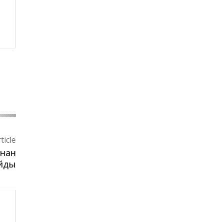
ticle
ынан
айды