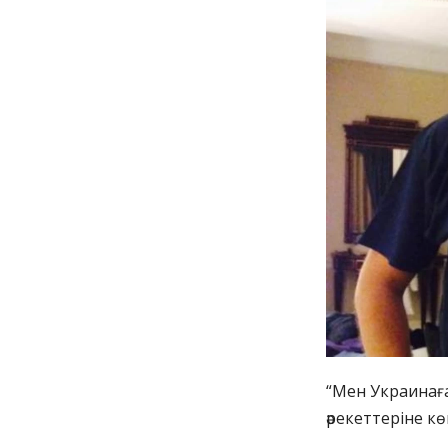
“Мен Украинағ
әрекеттеріне к