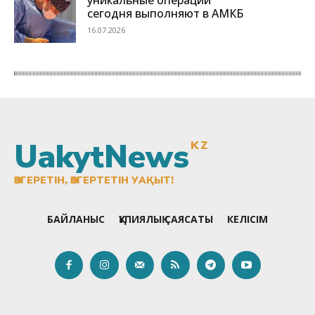
UakytNews
KZ
ӨЗГЕРЕТІН, ӨЗГЕРТЕТІН УАҚЫТ!
БАЙЛАНЫС
ҚҰПИЯЛЫҚ САЯСАТЫ
КЕЛІСІМ