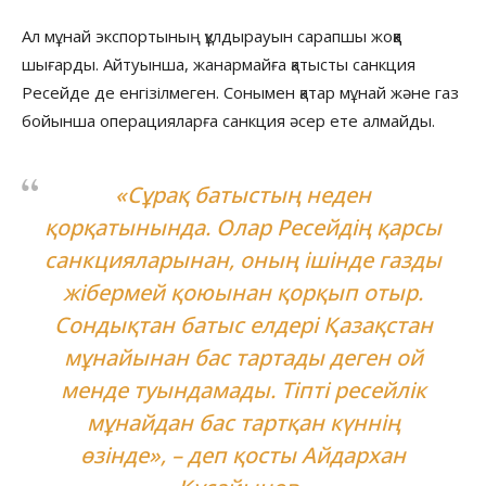
Ал мұнай экспортының құлдырауын сарапшы жоққа
шығарды. Айтуынша, жанармайға қатысты санкция
Ресейде де енгізілмеген. Сонымен қатар мұнай және газ
бойынша операцияларға санкция әсер ете алмайды.
«Сұрақ батыстың неден
қорқатынында. Олар Ресейдің қарсы
санкцияларынан, оның ішінде газды
жібермей қоюынан қорқып отыр.
Сондықтан батыс елдері Қазақстан
мұнайынан бас тартады деген ой
менде туындамады. Тіпті ресейлік
мұнайдан бас тартқан күннің
өзінде», – деп қосты Айдархан