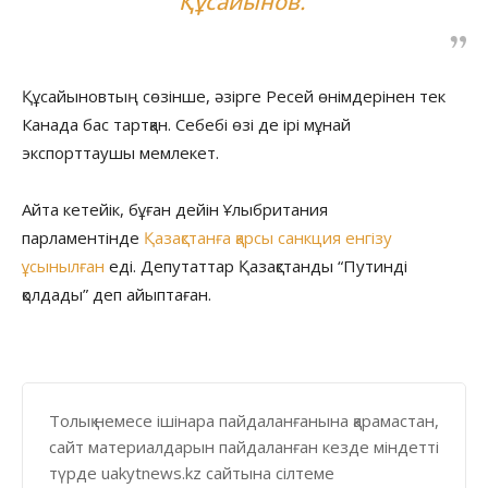
Құсайынов.
Құсайыновтың сөзінше, әзірге Ресей өнімдерінен тек
Канада бас тартқан. Себебі өзі де ірі мұнай
экспорттаушы мемлекет.
Айта кетейік, бұған дейін Ұлыбритания
парламентінде
Қазақстанға қарсы санкция енгізу
ұсынылған
еді. Депутаттар Қазақстанды “Путинді
қолдады” деп айыптаған.
Толық немесе ішінара пайдаланғанына қарамастан,
сайт материалдарын пайдаланған кезде міндетті
түрде uakytnews.kz сайтына сілтеме