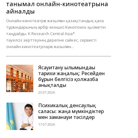
танымал онлайн-кинотеатрына
айналды
Онлайн-кинотеатрға жазылған қазақстандық қала
тұрғындарының әрбір екіншісі Кинопоиск қызметін
таңдайды. K Research Central Asia*
тәуелсіз зерттеуінің дерегіне сәйкес, сервисті
онлайн-кинотеатрларға жазылған...
Ясауитану ғылымындағы
тарихи жаңалық: Ресейден
бұрын белгісіз қолжазба
анықталды
23.07.2026
Психикалық денсаулық
саласы: жаңа мүмкіндіктер
мен заманауи тәсілдер
17.07.2026