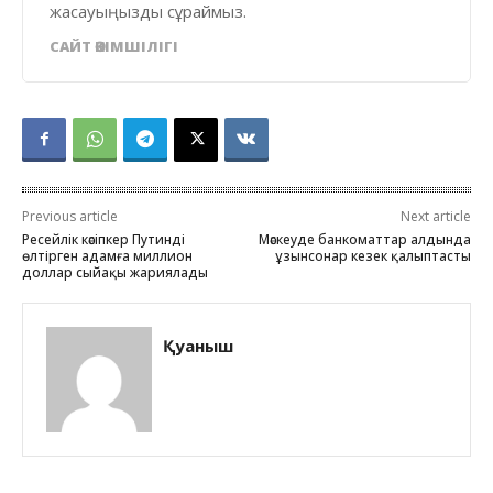
жасауыңызды сұраймыз.
САЙТ ӘКІМШІЛІГІ
Previous article
Next article
Ресейлік кәсіпкер Путинді
Мәскеуде банкоматтар алдында
өлтірген адамға миллион
ұзынсонар кезек қалыптасты
доллар сыйақы жариялады
Қуаныш