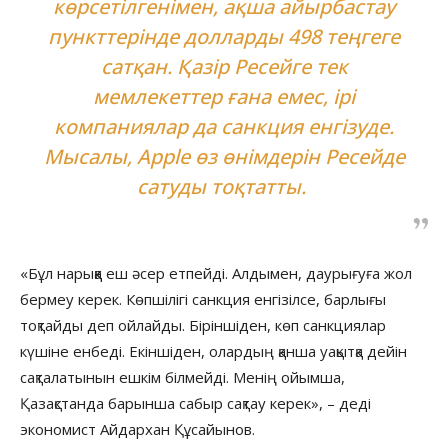
көрсетілгенімен, ақша айырбастау
пункттерінде долларды 498 теңгеге
сатқан. Қазір Ресейге тек
мемлекеттер ғана емес, ірі
компаниялар да санкция енгізуде.
Мысалы, Apple өз өнімдерін Ресейде
сатуды тоқтатты.
«Бұл нарыққа еш әсер етпейді. Алдымен, даурығуға жол
бермеу керек. Көпшілігі санкция енгізілсе, барлығы
тоқтайды деп ойлайды. Біріншіден, көп санкциялар
күшіне енбеді. Екіншіден, олардың қанша уақытқа дейін
сақталатынын ешкім білмейді. Менің ойымша,
Қазақстанда барынша сабыр сақтау керек», – деді
экономист Айдархан Құсайынов.