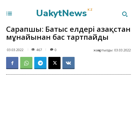
UakytNews
KZ
Сарапшы: Батыс елдері Қазақстан
мұнайынан бас тартпайды
467
03.03.2022
0
жаңартылды:
03.03.2022