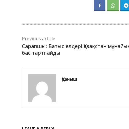
Previous article
Сарапшы: Батыс елдері Қазақстан мұнайы
бас тартпайды
Қуаныш