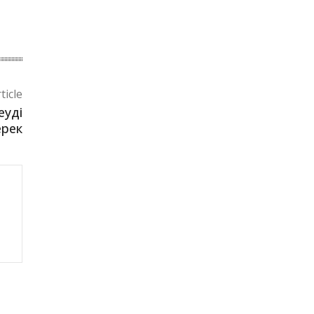
ticle
еуді
ерек