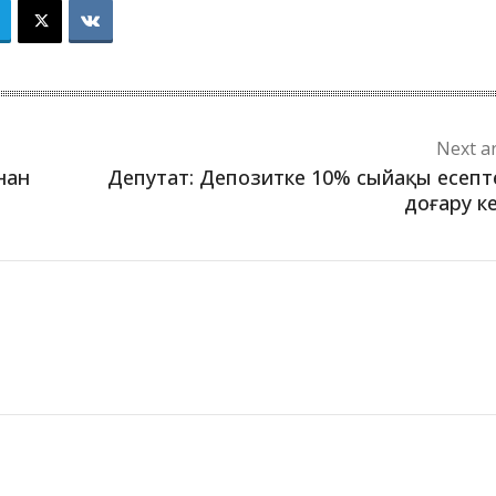
Next ar
нан
Депутат: Депозитке 10% сыйақы есепт
доғару к