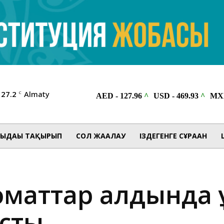
27.2
Almaty
C
ЫДАҒЫ ТАҚЫРЫП
СОЛ ЖАҒАЛАУ
ІЗДЕГЕНГЕ СҰРАҒАН
оматтар алдында
асты