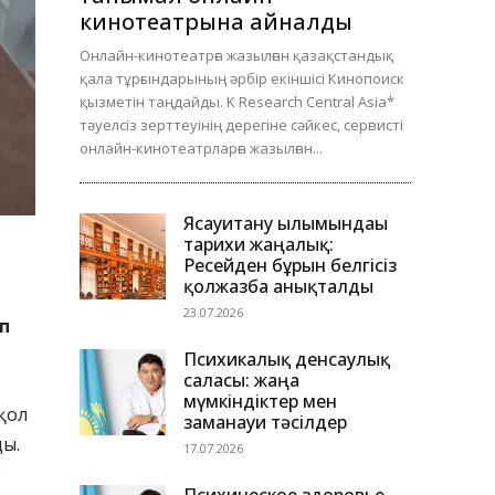
кинотеатрына айналды
Онлайн-кинотеатрға жазылған қазақстандық
қала тұрғындарының әрбір екіншісі Кинопоиск
қызметін таңдайды. K Research Central Asia*
тәуелсіз зерттеуінің дерегіне сәйкес, сервисті
онлайн-кинотеатрларға жазылған...
Ясауитану ғылымындағы
тарихи жаңалық:
Ресейден бұрын белгісіз
қолжазба анықталды
23.07.2026
п
Психикалық денсаулық
саласы: жаңа
мүмкіндіктер мен
қол
заманауи тәсілдер
ды.
17.07.2026
р