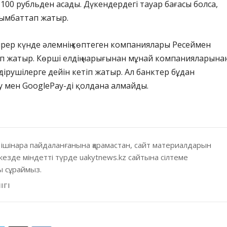
100 рубльден асады. Дүкендердегі тауар бағасы болса,
қымбаттап жатыр.
бірер күнде әлемнің көптеген компаниялары Ресеймен
п жатыр. Көрші елдің нарығынан мұнай компанияларына
дірушілерге дейін кетіп жатыр. Ал банктер бұдан
y мен GooglePay-ді қолдана алмайды.
 ішінара пайдаланғанына қарамастан, сайт материалдарын
кезде міндетті түрде uakytnews.kz сайтына сілтеме
 сұраймыз.
ІГІ