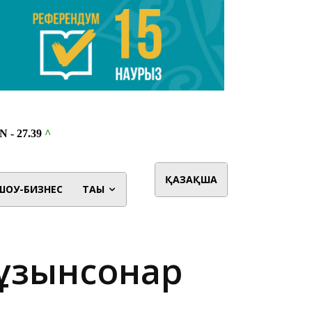
ҚАЗАҚША
ШОУ-БИЗНЕС
ТАҒЫ
 ұзынсонар