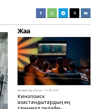
Жаңа
Ақпараттар ағыны
01.08.2026
Кинопоиск
қазақстандықтардың ең
танымал онлайн-