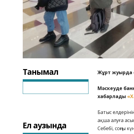
Танымал
Жұрт жуырда 
Мәскеуде бан
хабарлады
«Х
Батыс елдеріні
ақша алуға асы
Ел аузында
Себебі, соңғы 