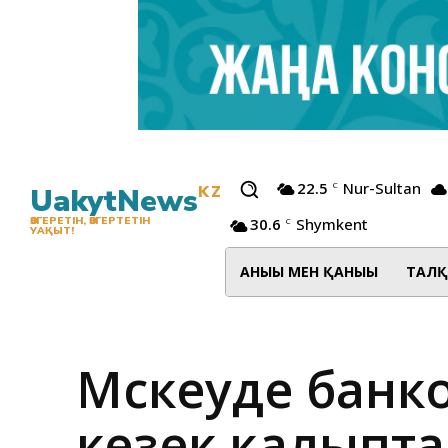
22.5
Nur-Sultan
C
UakytNews
KZ
30.6
Shymkent
ӨЗГЕРЕТІН, ӨЗГЕРТЕТІН
C
УАҚЫТ!
АНЫҒЫ МЕН ҚАНЫҒЫ
ТАЛҚ
Мәскеуде банк
кезек қалыпт