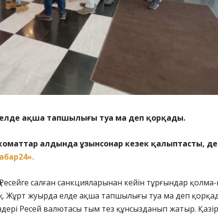
елде ақша тапшылығы туа ма деп қорқады.
коматтар алдында ұзынсонар кезек қалыптасты, де
абар24».
ң Ресейге салған санкцияларынан кейін тұрғындар қолма-
қ. Жұрт жуырда елде ақша тапшылығы туа ма деп қорқа
күндері Ресей валютасы тым тез құнсызданып жатыр. Қазі