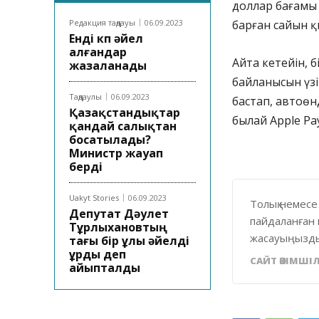
доллар бағамы 
Редакция таңдауы
06.09.2023
барған сайын 
Енді көп әйел
алғандар
Айта кетейін, 
жазаланады
байланысын үзі
Таңдаулы
06.09.2023
бастап, автоөн
Қазақстандықтар
былай Apple Pa
қандай салықтан
босатылады?
Министр жауап
берді
Uakyt Stories
06.09.2023
Толық немесе
Депутат Дәулет
пайдаланған 
Тұрлыхановтың
жасауыңызды
тағы бір ұлы әйелді
ұрды деп
САЙТ ӘКІМШІЛ
айыпталды