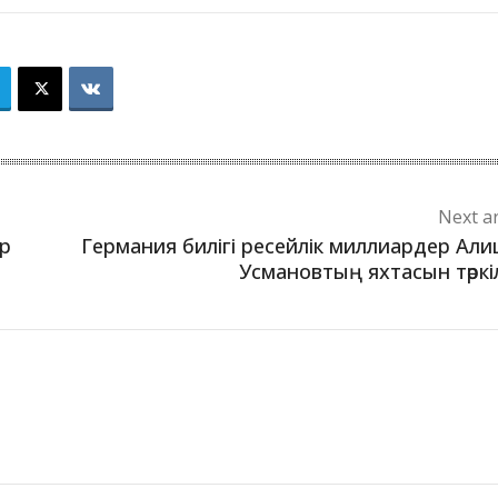
Next ar
р
Германия билігі ресейлік миллиардер Ал
Усмановтың яхтасын тәркі