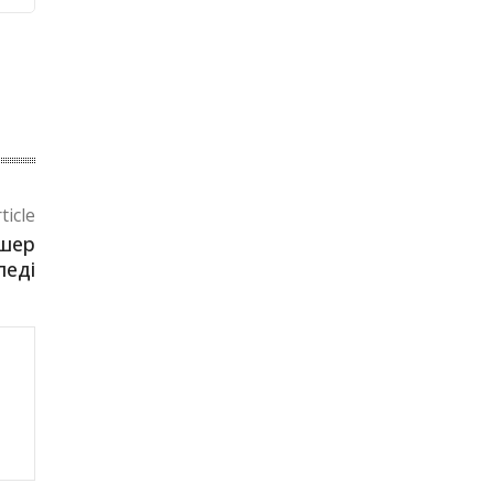
ticle
ишер
леді