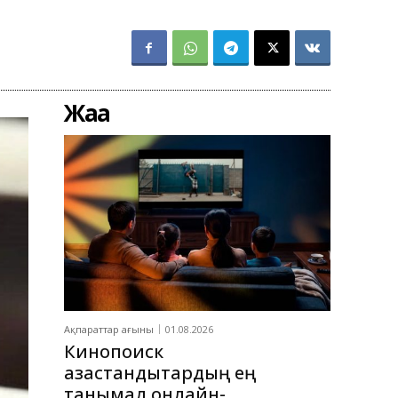
Жаңа
Ақпараттар ағыны
01.08.2026
Кинопоиск
қазақстандықтардың ең
танымал онлайн-