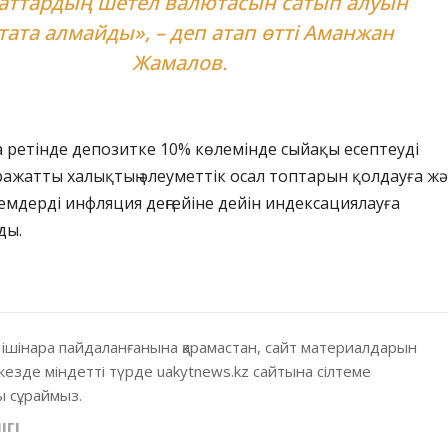
аттардың шетел валютасын сатып алуын
тата алмайды», – деп атап өтті Аманжан
Жамалов.
а ретінде депозитке 10% көлемінде сыйақы есептеуді
ажатты халықтың әлеуметтік осал топтарын қолдауға ж
емдерді инфляция деңгейіне дейін индексациялауға
ды.
 ішінара пайдаланғанына қарамастан, сайт материалдарын
кезде міндетті түрде uakytnews.kz сайтына сілтеме
 сұраймыз.
ІГІ