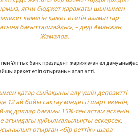
ырмыз, яғни бюджет қаражаты шынымен
млекет көмегін қажет ететін азаматтар
атына бағытталмайды», – деді Аманжан
Жамалов.
 пен Ұлттық банк президент жариялаған ел дамуының ба
йшы әрекет етіп отырғанын атап өтті.
ымен қатар сыйақыны алу үшін депозитті
де 12 ай бойы сақтау міндетті шарт екенін,
й-ақ доллар бағамы 15%-тен астам өскенін
е ағымдағы құбылмалылықты ескерсек,
ұсынылып отырған «бір реттік» шара