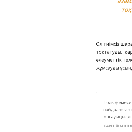
азам
тоқ
Ол тиімсіз шар
тоқтатуды, қар
әлеуметтік төл
жұмсауды ұсын
Толық немесе
пайдаланған 
жасауыңызды
САЙТ ӘКІМШІЛ