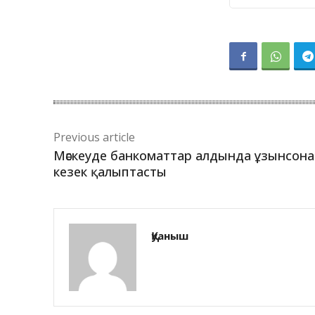
Previous article
Мәскеуде банкоматтар алдында ұзынсона
кезек қалыптасты
Қуаныш