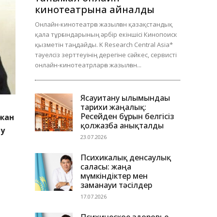
кинотеатрына айналды
Онлайн-кинотеатрға жазылған қазақстандық
қала тұрғындарының әрбір екіншісі Кинопоиск
қызметін таңдайды. K Research Central Asia*
тәуелсіз зерттеуінің дерегіне сәйкес, сервисті
онлайн-кинотеатрларға жазылған...
Ясауитану ғылымындағы
тарихи жаңалық:
Ресейден бұрын белгісіз
мжан
қолжазба анықталды
ру
23.07.2026
Психикалық денсаулық
саласы: жаңа
мүмкіндіктер мен
заманауи тәсілдер
17.07.2026