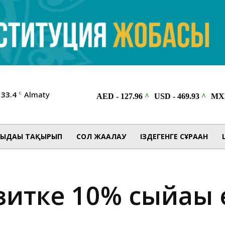
33.4
Almaty
C
ЫДАҒЫ ТАҚЫРЫП
СОЛ ЖАҒАЛАУ
ІЗДЕГЕНГЕ СҰРАҒАН
зитке 10% сыйақы 