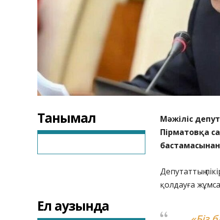
Танымал
Мәжіліс депу
Пірматовқа са
бастамасынан
Депутаттың пі
қолдауға жұмс
Ел аузында
«Біз 