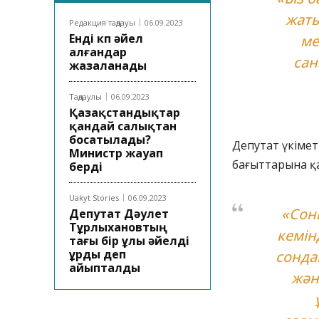
жат
Редакция таңдауы
06.09.2023
Енді көп әйел
ме
алғандар
сан
жазаланады
Таңдаулы
06.09.2023
Қазақстандықтар
қандай салықтан
босатылады?
Депутат үкімет
Министр жауап
бағыттарына қа
берді
Uakyt Stories
06.09.2023
«Сон
Депутат Дәулет
Тұрлыхановтың
кемін
тағы бір ұлы әйелді
ұрды деп
сонда
айыпталды
жән