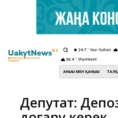
24.7
Nur-Sultan
C
UakytNews
KZ
36.4
Shymkent
ӨЗГЕРЕТІН, ӨЗГЕРТЕТІН
C
УАҚЫТ!
АНЫҒЫ МЕН ҚАНЫҒЫ
ТАЛҚ
Депутат: Депо
доғару керек