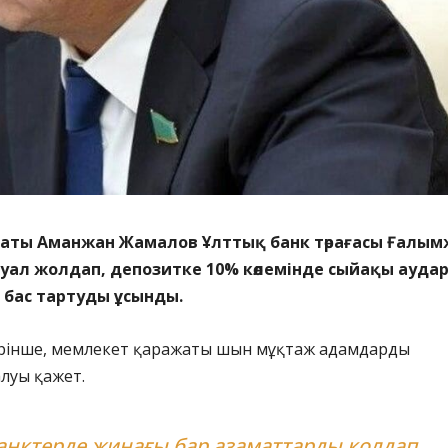
таты Аманжан Жамалов Ұлттық банк төрағасы Ғалы
уал жолдап, депозитке 10% көлемінде сыйақы ауда
 бас тартуды ұсынды.
кірінше, мемлекет қаражаты шын мұқтаж адамдарды
алуы қажет.
банктерде жинағы бар азаматтарды қолдап