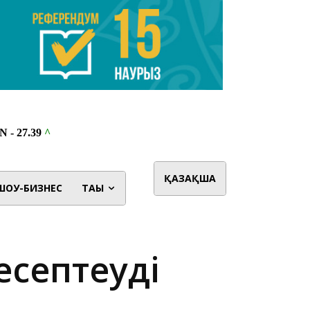
ҚАЗАҚША
ШОУ-БИЗНЕС
ТАҒЫ
есептеуді