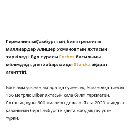
Германиялық Гамбургтың билігі ресейлік
миллиардер Алишер Усмановтың яхтасын
тәркіледі. Бұл туралы
Forbes
басылымы
мәлімдеді, деп хабарлайды
Stan.kz
ақпарат
агенттігі.
Басылым ұсынған ақпаратқа сүйенсек, Усмановқа тиесілі
156 метрлік Dilbar яхтасын қала билігі тәркілеген.
Яхтаның құны 600 миллион доллар. Яхта 2020 жылдың
қазанынан бері Гамбургте қайта жабдықтау үшін
тұрған.