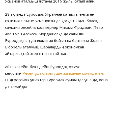
Усманов аталмыш яхтаны 2016 жылы сатып алған.
28 ақпанда Еуроодақ Украинаға қатысты енгізген
санкция тізіміне Усмановты да қосқан. Одан бөлек,
санкция ресейлік кәсіпкерлер Михаил Фридман, Петр
Авен мен Алексей Мордашовқа да салынған.
Еуроодақтың дипломатия бойынша басшысы Жозеп
Бюррель аталмыш шаралардың экономкаға
айтарлықтай әсер ететінін айтқан.
Айта кетейік, бұған дейін Еуроодақ өз әуе
кеңістігін
Ресей ұшақтары үшін жапқанын мәлімдеген
.
Енді ресейлік ұшақтар Еуроодақ аумағында ұша да, қона
да алмайды.