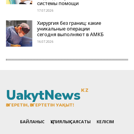
UakytNews
KZ
ӨЗГЕРЕТІН, ӨЗГЕРТЕТІН УАҚЫТ!
БАЙЛАНЫС
ҚҰПИЯЛЫҚ САЯСАТЫ
КЕЛІСІМ