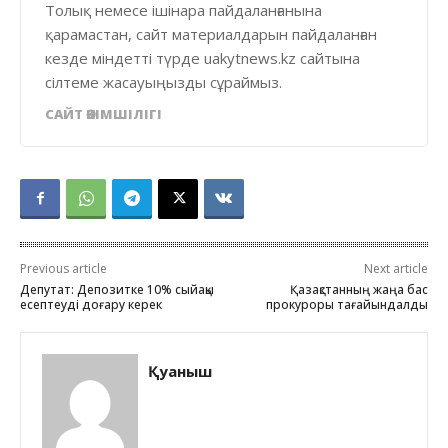
Толық немесе ішінара пайдаланғанына
қарамастан, сайт материалдарын пайдаланған
кезде міндетті түрде uakytnews.kz сайтына
сілтеме жасауыңызды сұраймыз.
САЙТ ӘКІМШІЛІГІ
Previous article
Next article
Депутат: Депозитке 10% сыйақы
Қазақстанның жаңа бас
есептеуді доғару керек
прокуроры тағайындалды
Қуаныш