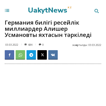
UakytNews
KZ
Германия билігі ресейлік
миллиардер Алишер
Усмановтың яхтасын тәркіледі
684
03.03.2022
0
жаңартылды:
03.03.2022