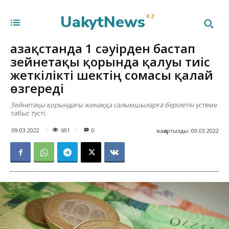
UakytNews
KZ
Қазақстанда 1 сәуірден бастап
зейнетақы қорында қалуы тиіс
жеткілікті шектің сомасы қалай
өзгереді
Зейнетақы қорындағы жинаққа салымшыларға берілетін үстеме
табыс түсті.
691
09.03.2022
0
жаңартылды:
09.03.2022