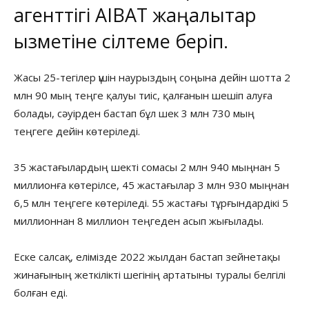
агенттігі
AIBAT
жаңалықтар
қызметіне сілтеме беріп.
Жасы 25-тегілер үшін наурыздың соңына дейін шотта 2
млн 90 мың теңге қалуы тиіс, қалғанын шешіп алуға
болады, сәуірден бастап бұл шек 3 млн 730 мың
теңгеге дейін көтеріледі.
35 жастағылардың шекті сомасы 2 млн 940 мыңнан 5
миллионға көтерілсе, 45 жастағылар 3 млн 930 мыңнан
6,5 млн теңгеге көтеріледі. 55 жастағы тұрғындардікі 5
миллионнан 8 миллион теңгеден асып жығылады.
Еске салсақ, елімізде 2022 жылдан бастап зейнетақы
жинағының жеткілікті шегінің артатыны туралы белгілі
болған еді.