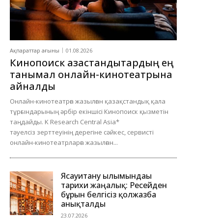
Ақпараттар ағыны
01.08.2026
Кинопоиск қазақстандықтардың ең
танымал онлайн-кинотеатрына
айналды
Онлайн-кинотеатрға жазылған қазақстандық қала
тұрғындарының әрбір екіншісі Кинопоиск қызметін
таңдайды. K Research Central Asia*
тәуелсіз зерттеуінің дерегіне сәйкес, сервисті
онлайн-кинотеатрларға жазылған...
Ясауитану ғылымындағы
тарихи жаңалық: Ресейден
бұрын белгісіз қолжазба
анықталды
23.07.2026