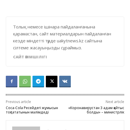
Толық немесе ішінара пайдаланғанына
қарамастан, сайт материалдарын пайдаланған
кезде міндетті түрде uakytnews.kz сайтына
сілтеме жасауыңызды сұраймыз.
САЙТ ӘКІМШІЛІГІ
Previous article
Next article
Coca-Cola Ресейдегі жұмысын
«Коронавирустан 3 адам қайтыс
тоқтататынын мәлімдеді
болды» – министрлік