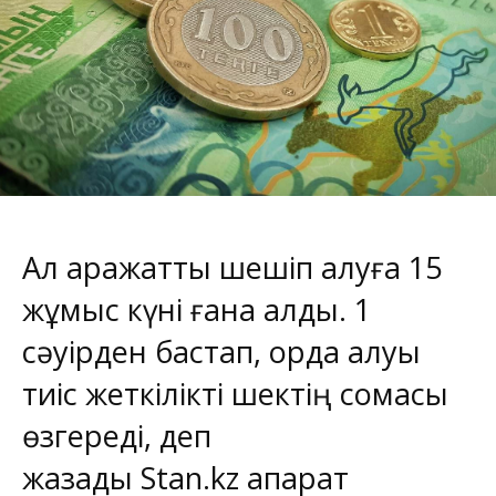
Ал қаражатты шешіп алуға 15
жұмыс күні ғана қалды. 1
сәуірден бастап, қорда қалуы
тиіс жеткілікті шектің сомасы
өзгереді, деп
жазады
Stan.kz
ақпарат