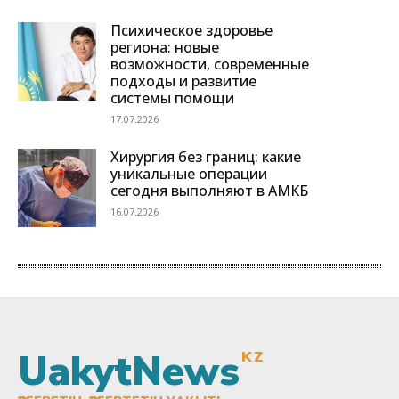
UakytNews
KZ