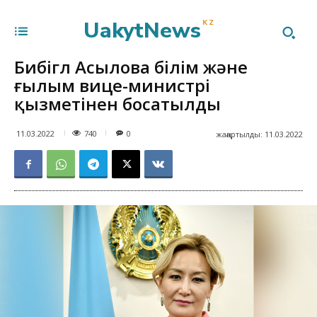
UakytNews
KZ
Бибігүл Асылова білім және
ғылым вице-министрі
қызметінен босатылды
740
11.03.2022
0
жаңартылды:
11.03.2022