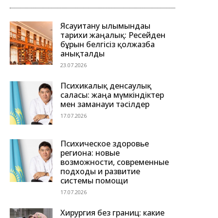
Ясауитану ғылымындағы
тарихи жаңалық: Ресейден
бұрын белгісіз қолжазба
анықталды
23.07.2026
Психикалық денсаулық
саласы: жаңа мүмкіндіктер
мен заманауи тәсілдер
17.07.2026
Психическое здоровье
региона: новые
возможности, современные
подходы и развитие
системы помощи
17.07.2026
Хирургия без границ: какие