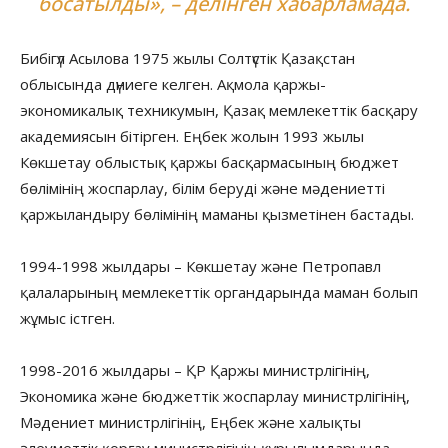
босатылды», – делінген хабарламада.
Бибігүл Асылова 1975 жылы Солтүстік Қазақстан
облысында дүниеге келген. Ақмола қаржы-
экономикалық техникумын, Қазақ мемлекеттік басқару
академиясын бітірген. Еңбек жолын 1993 жылы
Көкшетау облыстық қаржы басқармасының бюджет
бөлімінің жоспарлау, білім беруді және мәдениетті
қаржыландыру бөлімінің маманы қызметінен бастады.
1994-1998 жылдары – Көкшетау және Петропавл
қалаларының мемлекеттік органдарында маман болып
жұмыс істген.
1998-2016 жылдары – ҚР Қаржы министрлігінің,
Экономика және бюджеттік жоспарлау министрлігінің,
Мәдениет министрлігінің, Еңбек және халықты
әлеуметтік қорғау министрлігінің құрылымдарында