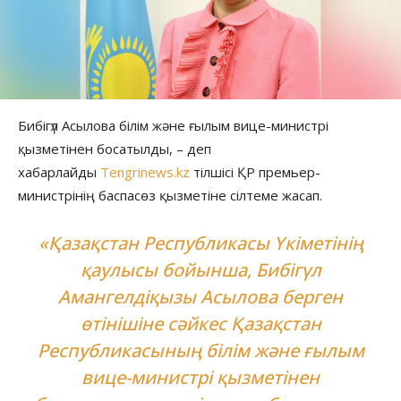
Бибігүл Асылова білім және ғылым вице-министрі
қызметінен босатылды, – деп
хабарлайды
Tengrinews.kz
тілшісі ҚР премьер-
министрінің баспасөз қызметіне сілтеме жасап.
«​​Қазақстан Республикасы Үкіметінің
қаулысы бойынша, Бибігүл
Амангелдіқызы Асылова берген
өтінішіне сәйкес Қазақстан
Республикасының білім және ғылым
вице-министрі қызметінен