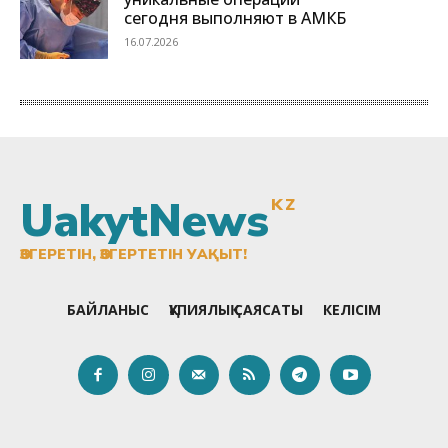
UakytNews
KZ
ӨЗГЕРЕТІН, ӨЗГЕРТЕТІН УАҚЫТ!
БАЙЛАНЫС
ҚҰПИЯЛЫҚ САЯСАТЫ
КЕЛІСІМ