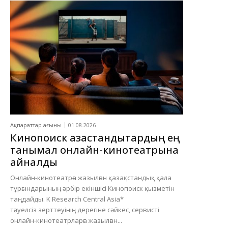
Ақпараттар ағыны
01.08.2026
Кинопоиск қазақстандықтардың ең
танымал онлайн-кинотеатрына
айналды
Онлайн-кинотеатрға жазылған қазақстандық қала
тұрғындарының әрбір екіншісі Кинопоиск қызметін
таңдайды. K Research Central Asia*
тәуелсіз зерттеуінің дерегіне сәйкес, сервисті
онлайн-кинотеатрларға жазылған...