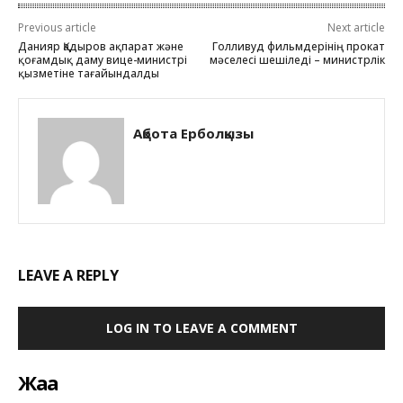
Previous article
Next article
Данияр Қадыров ақпарат және
Голливуд фильмдерінің прокат
қоғамдық даму вице-министрі
мәселесі шешіледі – министрлік
қызметіне тағайындалды
Ақбота Ерболқызы
LEAVE A REPLY
LOG IN TO LEAVE A COMMENT
Жаңа