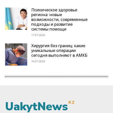
UakytNews
KZ