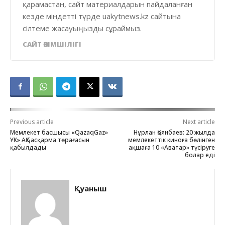
қарамастан, сайт материалдарын пайдаланған
кезде міндетті түрде uakytnews.kz сайтына
сілтеме жасауыңызды сұраймыз.
САЙТ ӘКІМШІЛІГІ
Previous article
Next article
Мемлекет басшысы «QazaqGaz»
Нұрлан Қоянбаев: 20 жылда
ҰК» АҚ Басқарма төрағасын
мемлекеттік киноға бөлінген
қабылдады
ақшаға 10 «Аватар» түсіруге
болар еді
Қуаныш