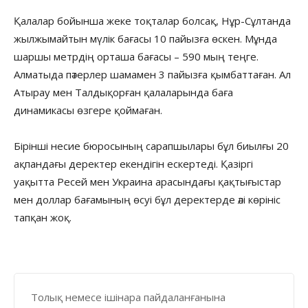
Қалалар бойынша жеке тоқталар болсақ, Нұр-Сұлтанда
жылжымайтын мүлік бағасы 10 пайызға өскен. Мұнда
шаршы метрдің орташа бағасы – 590 мың теңге.
Алматыда пәтерлер шамамен 3 пайызға қымбаттаған. Ал
Атырау мен Талдықорған қалаларында баға
динамикасы өзгере қоймаған.
Бірінші несие бюросының сарапшылары бұл биылғы 20
ақпандағы деректер екендігін ескертеді. Қазіргі
уақытта Ресей мен Украина арасындағы қақтығыстар
мен доллар бағамының өсуі бұл деректерде әлі көрініс
тапқан жоқ.
Толық немесе ішінара пайдаланғанына