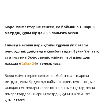
Бюро мәліметтеріне сенсек, ел бойынша 1 шаршы
метрдің құны бірден 5,5 пайызға өскен.
Елімізде екінші нарықтағы тұрғын үй бағасы
рекордтық деңгейде қымбаттады. Бұған Ұлттық
статистика бюросының мәліметтері дәлел деп
жазды «
Хабар 24
» телеарнасы.
Бюро мәліметтеріне сенсек, ел бойынша 1 шаршы
метрдің құны бірден 5,5 пайызға өскен. Бұл – соңғы 8
жылдағы ең жоғары көрсеткіш. Сонымен қатар, жаңа
ғимараттардағы шаршы метрдің құны 0,4 пайызға
қымбаттаған.