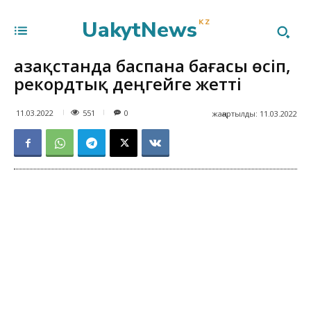
UakytNews
KZ
Қазақстанда баспана бағасы өсіп,
рекордтық деңгейге жетті
551
11.03.2022
0
жаңартылды:
11.03.2022