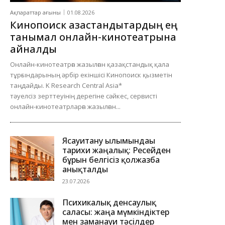
Ақпараттар ағыны
01.08.2026
Кинопоиск қазақстандықтардың ең
танымал онлайн-кинотеатрына
айналды
Онлайн-кинотеатрға жазылған қазақстандық қала
тұрғындарының әрбір екіншісі Кинопоиск қызметін
таңдайды. K Research Central Asia*
тәуелсіз зерттеуінің дерегіне сәйкес, сервисті
онлайн-кинотеатрларға жазылған...
Ясауитану ғылымындағы
тарихи жаңалық: Ресейден
бұрын белгісіз қолжазба
анықталды
23.07.2026
Психикалық денсаулық
саласы: жаңа мүмкіндіктер
мен заманауи тәсілдер