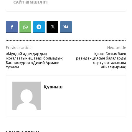
САЙТ ӘКІМШІЛІГІ
Previous article
Next article
«Мұндай адамдардың
Қанат Бозымбаев
жоғалтатын ештеңесі болмады»:
резиденциясын балаларды
Бас прокурор «Дикий Арман»
оңалту орталығына
туралы
айналдырмақ
Қуаныш