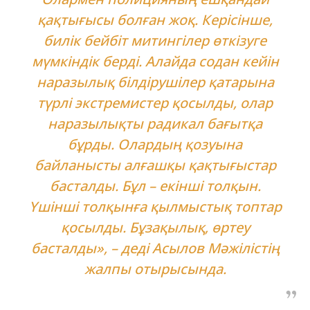
қақтығысы болған жоқ. Керісінше,
билік бейбіт митингілер өткізуге
мүмкіндік берді. Алайда содан кейін
наразылық білдірушілер қатарына
түрлі экстремистер қосылды, олар
наразылықты радикал бағытқа
бұрды. Олардың қозуына
байланысты алғашқы қақтығыстар
басталды. Бұл – екінші толқын.
Үшінші толқынға қылмыстық топтар
қосылды. Бұзақылық, өртеу
басталды», – деді Асылов Мәжілістің
жалпы отырысында.