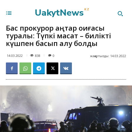
UakytNews
KZ
Бас прокурор қаңтар оқиғасы
туралы: Түпкі мақсат – билікті
күшпен басып алу болды
838
14.03.2022
0
жаңартылды:
14.03.2022