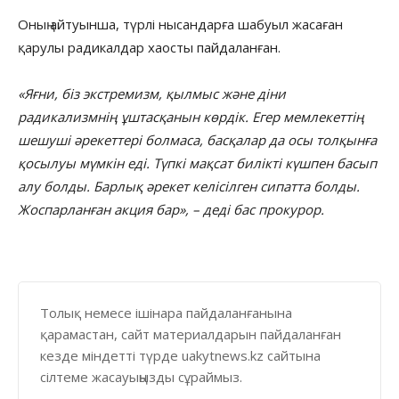
Оның айтуынша, түрлі нысандарға шабуыл жасаған
қарулы радикалдар хаосты пайдаланған.
«Яғни, біз экстремизм, қылмыс және діни
радикализмнің ұштасқанын көрдік. Егер мемлекеттің
шешуші әрекеттері болмаса, басқалар да осы толқынға
қосылуы мүмкін еді. Түпкі мақсат билікті күшпен басып
алу болды. Барлық әрекет келісілген сипатта болды.
Жоспарланған акция бар», – деді бас прокурор.
Толық немесе ішінара пайдаланғанына
қарамастан, сайт материалдарын пайдаланған
кезде міндетті түрде uakytnews.kz сайтына
сілтеме жасауыңызды сұраймыз.