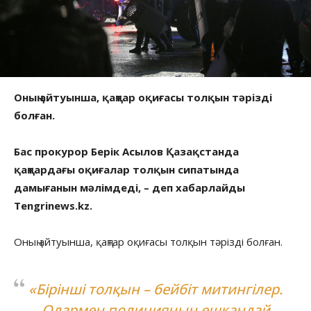
Оның айтуынша, қаңтар оқиғасы толқын тәрізді
болған.
Бас прокурор Берік Асылов Қазақстанда
қаңтардағы оқиғалар толқын сипатында
дамығанын мәлімдеді, – деп хабарлайды
Tengrinews.kz.
Оның айтуынша, қаңтар оқиғасы толқын тәрізді болған.
«Бірінші толқын – бейбіт митингілер.
Олармен полицияның ешқандай