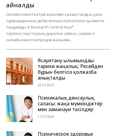
айналды
Онлайн-кинотеатрға жазылған қазақстандық қала
тұрғындарының әрбір екіншісі Кинопоиск қызметін
таңдайды. K Research Central Asia*
тәуелсіз зерттеуінің дерегіне сәйкес, сервисті
онлайн-кинотеатрларға жазылған...
Ясауитану ғылымындағы
тарихи жаңалық: Ресейден
бұрын белгісіз қолжазба
анықталды
23.07.2026
Психикалық денсаулық
саласы: жаңа мүмкіндіктер
мен заманауи тәсілдер
17.07.2026
Психическое здоровье