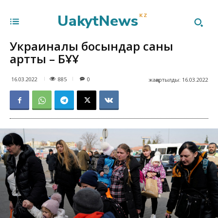
UakytNews
KZ
Украиналық босқындар саны
артты – БҰҰ
885
16.03.2022
0
жаңартылды:
16.03.2022