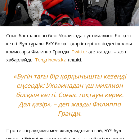
Соғыс басталғаннан бері Украинадан үш миллион босқын
кетті. Бұл туралы БҰҰ босқындар істері жөніндегі жоғарғы
комиссары Филиппо Гранди
Twitter
-де жазды, – деп
хабарлайды
Tengrinews.kz
тілшісі.
«Бүгін тағы бір қорқынышты кезеңді
еңсердік: Украинадан үш миллион
босқын кетті. Соғыс тоқтауы керек.
Дәл қазір», – деп жазды Филиппо
Гранди.
Процестің ауқымы мен жылдамдығына сай, БҰҰ бұл
оқиғаны Екінші дүниежүзілік соғыстан кейінгі ең үлкен