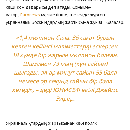
көші-қон дағдарысы деп атады. Сонымен
қатар,
Euronews
мәліметінше, шетелде жүрген
украиналық босқындардың жартысына жуығы – балалар.
«1,4 миллион бала. 36 сағат бұрын
келген кейінгі мәліметтерді ескерсек,
18 күнде бір жарым миллион болған.
Шамамен 73 мың (күн сайын)
шығады, ал әр минут сайын 55 бала
немесе әр секунд сайын бір бала
кетеді», – деді ЮНИСЕФ өкілі Джеймс
Элдер.
Украиналықтардың жартысынан көбі поляк