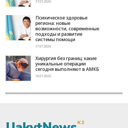
UakytNews
KZ