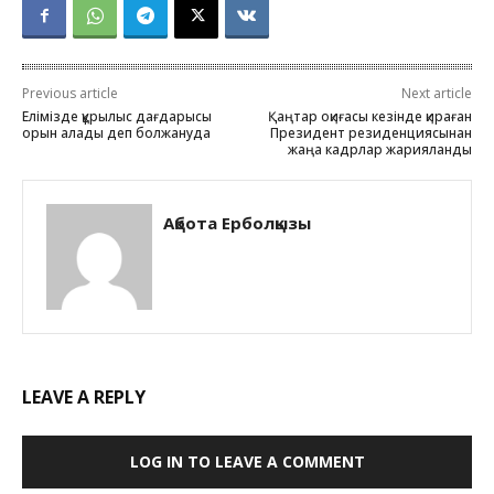
Previous article
Next article
Елімізде құрылыс дағдарысы
Қаңтар оқиғасы кезінде қираған
орын алады деп болжануда
Президент резиденциясынан
жаңа кадрлар жарияланды
Ақбота Ерболқызы
LEAVE A REPLY
LOG IN TO LEAVE A COMMENT