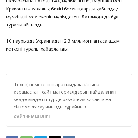
шекарасынан өтеді. БАҚ мәліметінше, Варшава мен
Краковтың қалалық билігі босқындарды қабылдау
мүмкіндігі жоқ екенін мәлімдеген. Латвияда да бұл
туралы айтылды.
10 наурызда Украинадан 2,3 миллионнан аса адам
кеткені туралы хабарланды.
Толық немесе ішінара пайдаланғанына
қарамастан, сайт материалдарын пайдаланған
кезде міндетті түрде uakytnews.kz сайтына
сілтеме жасауыңызды сұраймыз.
САЙТ ӘКІМШІЛІГІ