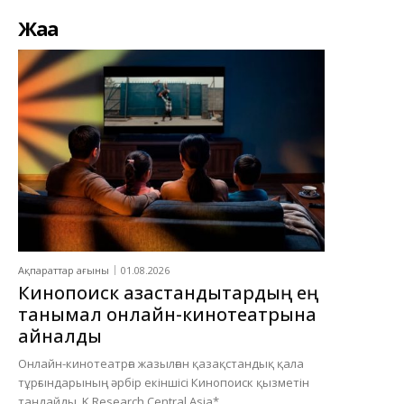
Жаңа
Ақпараттар ағыны
01.08.2026
Кинопоиск қазақстандықтардың ең
танымал онлайн-кинотеатрына
айналды
Онлайн-кинотеатрға жазылған қазақстандық қала
тұрғындарының әрбір екіншісі Кинопоиск қызметін
таңдайды. K Research Central Asia*