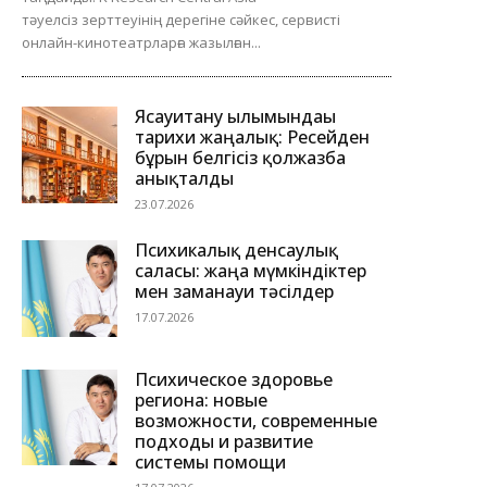
тәуелсіз зерттеуінің дерегіне сәйкес, сервисті
онлайн-кинотеатрларға жазылған...
Ясауитану ғылымындағы
тарихи жаңалық: Ресейден
бұрын белгісіз қолжазба
анықталды
23.07.2026
Психикалық денсаулық
саласы: жаңа мүмкіндіктер
мен заманауи тәсілдер
17.07.2026
Психическое здоровье
региона: новые
возможности, современные
подходы и развитие
системы помощи