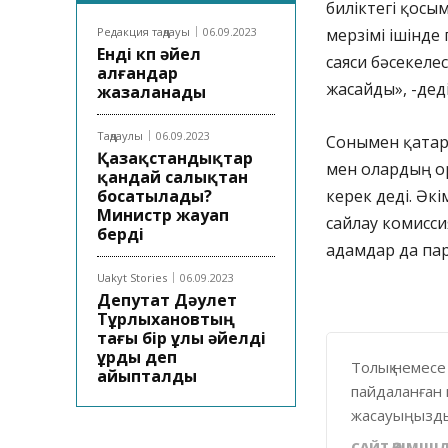
биліктегі қосы
Редакция таңдауы
06.09.2023
мерзімі ішінде 
Енді көп әйел
саяси бәсекеле
алғандар
жасайды», -дед
жазаланады
Таңдаулы
06.09.2023
Сонымен қатар,
Қазақстандықтар
мен олардың о
қандай салықтан
босатылады?
керек деді. Әк
Министр жауап
сайлау комисс
берді
адамдар да пар
Uakyt Stories
06.09.2023
Депутат Дәулет
Тұрлыхановтың
тағы бір ұлы әйелді
ұрды деп
Толық немесе
айыпталды
пайдаланған 
жасауыңызды
САЙТ ӘКІМШІЛ