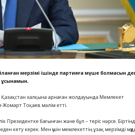
йланған мерзімі ішінде партияға мүше болмасын де
ді ұсынамын.
ін Қазақстан халқына арнаған жолдауында Мемлекет
-Жомарт Тоқаев мәлім етті.
лік Президентке бағынған және бұл – теріс нәрсе. Біртін
еден кету керек. Мен үшін мемлекеттің ұзақ мерзімді мүд