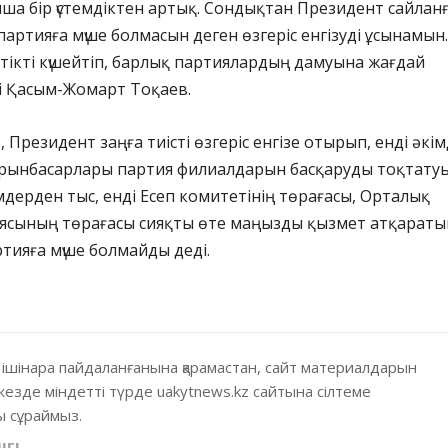
мша бір үстемдіктен артық. Сондықтан Президент сайлан
партияға мүше болмасын деген өзгеріс енгізуді ұсынамын.
стікті күшейтіп, барлық партиялардың дамуына жағдай
і Қасым-Жомарт Тоқаев.
 Президент заңға тиісті өзгеріс енгізе отырып, енді әкі
рынбасарлары партия филиалдарын басқаруды тоқтату
імдерден тыс, енді Есеп комитетінің төрағасы, Орталық
иясының төрағасы сияқты өте маңызды қызмет атқараты
тияға мүше болмайды деді.
 ішінара пайдаланғанына қарамастан, сайт материалдарын
кезде міндетті түрде uakytnews.kz сайтына сілтеме
 сұраймыз.
ІГІ