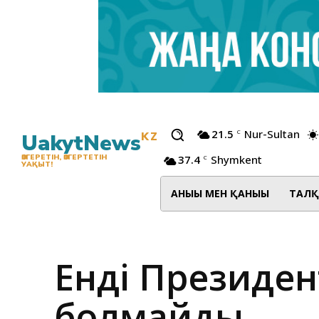
21.5
Nur-Sultan
C
UakytNews
KZ
37.4
Shymkent
ӨЗГЕРЕТІН, ӨЗГЕРТЕТІН
C
УАҚЫТ!
АНЫҒЫ МЕН ҚАНЫҒЫ
ТАЛҚ
Енді Президен
болмайды