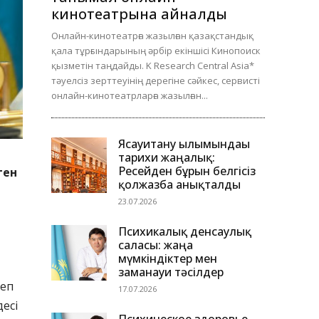
кинотеатрына айналды
Онлайн-кинотеатрға жазылған қазақстандық
қала тұрғындарының әрбір екіншісі Кинопоиск
қызметін таңдайды. K Research Central Asia*
тәуелсіз зерттеуінің дерегіне сәйкес, сервисті
онлайн-кинотеатрларға жазылған...
Ясауитану ғылымындағы
тарихи жаңалық:
Ресейден бұрын белгісіз
ген
қолжазба анықталды
23.07.2026
Психикалық денсаулық
саласы: жаңа
мүмкіндіктер мен
заманауи тәсілдер
деп
17.07.2026
десі