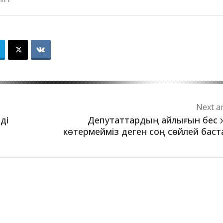
Next ar
ді
Депутаттардың айлығын бес
көтермейміз деген соң сөйлей бас