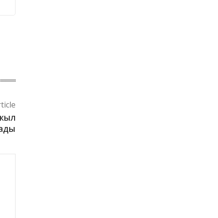
ticle
 жыл
тады