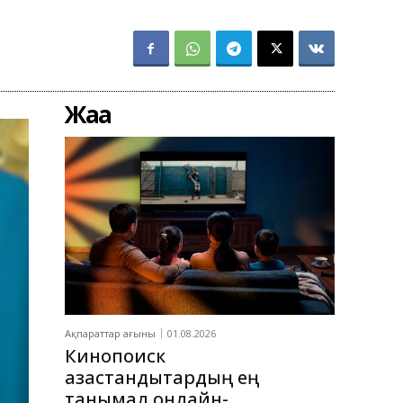
Жаңа
Ақпараттар ағыны
01.08.2026
Кинопоиск
қазақстандықтардың ең
танымал онлайн-