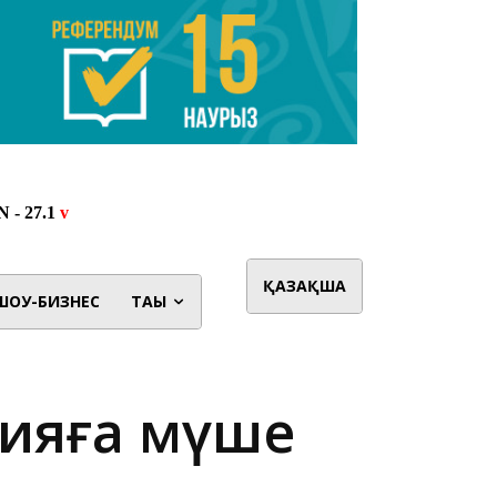
ҚАЗАҚША
ШОУ-БИЗНЕС
ТАҒЫ
тияға мүше