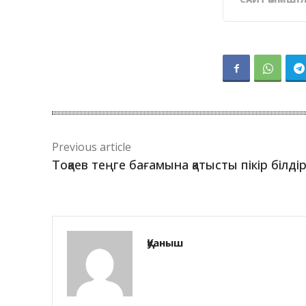
Previous article
Тоқаев теңге бағамына қатысты пікір білдір
Қуаныш