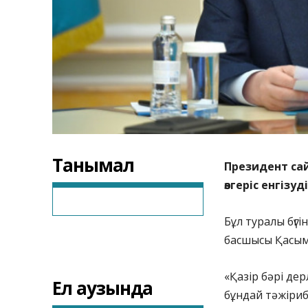
Танымал
Президент са
өзгеріс енгізу
Бұл туралы бүг
басшысы Қасым
«Қазір бәрі дер
Ел аузында
бұндай тәжіриб