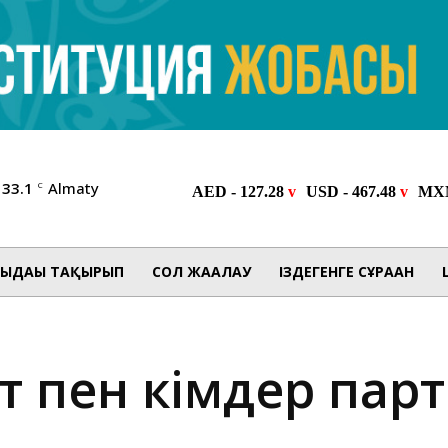
33.1
Almaty
C
ЫДАҒЫ ТАҚЫРЫП
СОЛ ЖАҒАЛАУ
ІЗДЕГЕНГЕ СҰРАҒАН
т пен әкімдер пар