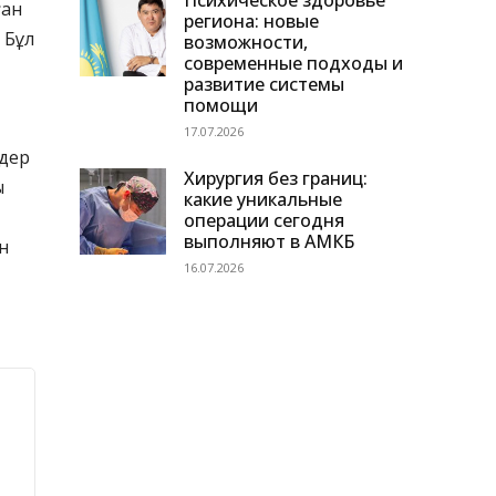
Психическое здоровье
ған
региона: новые
 Бұл
возможности,
современные подходы и
развитие системы
помощи
17.07.2026
мдер
Хирургия без границ:
ы
какие уникальные
операции сегодня
выполняют в АМКБ
н
16.07.2026