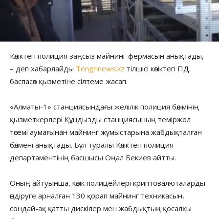
Көліктегі полиция заңсыз майнинг фермасын анықтады,
– деп хабарлайды
Tengrinews.kz
тілшісі көліктегі ПД
баспасөз қызметіне сілтеме жасап.
«Алматы-1» станциясындағы желілік полиция бөлімінің
қызметкерлері Құндызды станциясының теміржол
төсемі аумағынан майнинг жұмыстарына жабдықталған
бөлмені анықтады. Бұл туралы Көліктегі полиция
департаментінің басшысы Оңал Бекиев айтты.
Оның айтуынша, көлік полицейлері криптовалюталарды
өндіруге арналған 130 қорап майнинг техникасын,
сондай-ақ қатты дискілер мен жабдықтың қосалқы