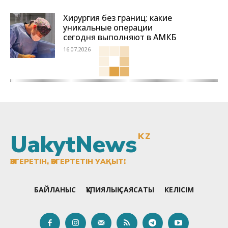
Хирургия без границ: какие
уникальные операции
сегодня выполняют в АМКБ
16.07.2026
UakytNews
KZ
ӨЗГЕРЕТІН, ӨЗГЕРТЕТІН УАҚЫТ!
БАЙЛАНЫС
ҚҰПИЯЛЫҚ САЯСАТЫ
КЕЛІСІМ