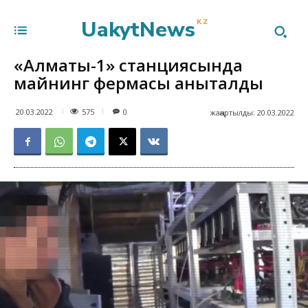
UakytNews
KZ
«Алматы-1» станциясында
майнинг фермасы анықталды
575
20.03.2022
0
жаңартылды:
20.03.2022