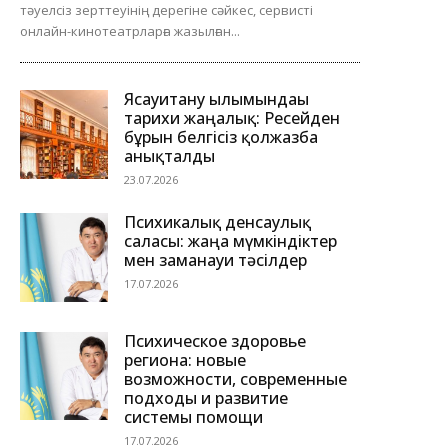
тәуелсіз зерттеуінің дерегіне сәйкес, сервисті
онлайн-кинотеатрларға жазылған...
Ясауитану ғылымындағы
тарихи жаңалық: Ресейден
бұрын белгісіз қолжазба
анықталды
23.07.2026
Психикалық денсаулық
саласы: жаңа мүмкіндіктер
мен заманауи тәсілдер
17.07.2026
Психическое здоровье
региона: новые
возможности, современные
подходы и развитие
системы помощи
17.07.2026