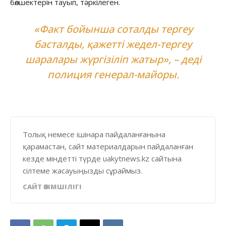
бөлшектерін тауып, тәркілеген.
«Факт бойынша соталды тергеу
басталды, қажетті жедел-тергеу
шаралары жүргізіліп жатыр», – деді
полиция генерал-майоры.
Толық немесе ішінара пайдаланғанына
қарамастан, сайт материалдарын пайдаланған
кезде міндетті түрде uakytnews.kz сайтына
сілтеме жасауыңызды сұраймыз.
САЙТ ӘКІМШІЛІГІ