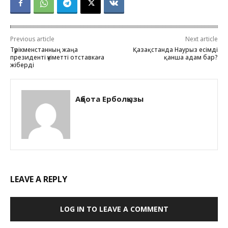
Previous article
Next article
Түрікменстанның жаңа
Қазақстанда Наурыз есімді
президенті үкіметті отставкаға
қанша адам бар?
жіберді
Ақбота Ерболқызы
LEAVE A REPLY
LOG IN TO LEAVE A COMMENT