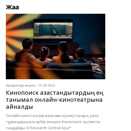
Жаңа
Ақпараттар ағыны
01.08.2026
Кинопоиск қазақстандықтардың ең
танымал онлайн-кинотеатрына
айналды
Онлайн-кинотеатрға жазылған қазақстандық қала
тұрғындарының әрбір екіншісі Кинопоиск қызметін
таңдайды. K Research Central Asia*