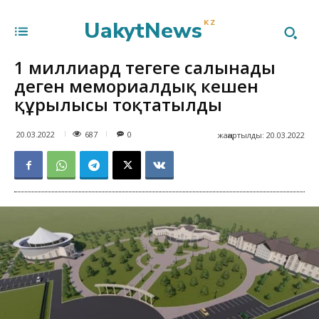
UakytNews
KZ
1 миллиард теңгеге салынады
деген мемориалдық кешен
құрылысы тоқтатылды
687
20.03.2022
0
жаңартылды:
20.03.2022