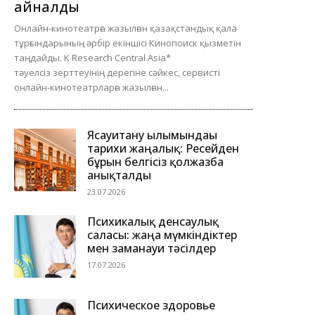
айналды
Онлайн-кинотеатрға жазылған қазақстандық қала
тұрғындарының әрбір екіншісі Кинопоиск қызметін
таңдайды. K Research Central Asia*
тәуелсіз зерттеуінің дерегіне сәйкес, сервисті
онлайн-кинотеатрларға жазылған...
Ясауитану ғылымындағы
тарихи жаңалық: Ресейден
бұрын белгісіз қолжазба
анықталды
23.07.2026
Психикалық денсаулық
саласы: жаңа мүмкіндіктер
мен заманауи тәсілдер
17.07.2026
Психическое здоровье