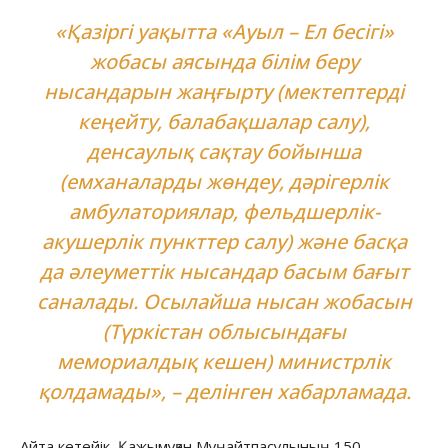
«Қазіргі уақытта «Ауыл – Ел бесігі»
жобасы аясында білім беру
нысандарын жаңғырту (мектептерді
кеңейту, балабақшалар салу),
денсаулық сақтау бойынша
(емханаларды жөндеу, дәрігерлік
амбулаториялар, фельдшерлік-
акушерлік пункттер салу) және басқа
да әлеуметтік нысандар басым бағыт
саналады. Осылайша нысан жобасын
(Түркістан облысындағы
мемориалдық кешен) министрлік
қолдамады», – делінген хабарламада.
Айта кетейік, Қажымұқан Мұңайтпасұлының 150