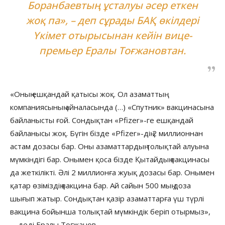
Боранбаевтың ұсталуы әсер еткен
жоқ па», – деп сұрады БАҚ өкілдері
Үкімет отырысынан кейін вице-
премьер Ералы Тоғжановтан.
«Оның ешқандай қатысы жоқ. Ол азаматтың
компаниясының айналасында (…) «Спутник» вакцинасына
байланысты ғой. Сондықтан «Pfizer»-ге ешқандай
байланысы жоқ. Бүгін бізде «Pfizer»-дің 2 миллионнан
астам дозасы бар. Оны азаматтардың толықтай алуына
мүмкіндігі бар. Онымен қоса бізде Қытайдың вакцинасы
да жеткілікті. Әлі 2 миллионға жуық дозасы бар. Онымен
қатар өзіміздің вакцина бар. Ай сайын 500 мың доза
шығып жатыр. Сондықтан қазір азаматтарға үш түрлі
вакцина бойынша толықтай мүмкіндік беріп отырмыз»,
– деді Ералы Тоғжанов.