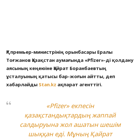
ҚР премьер-министрінің орынбасары Ералы
Тоғжанов Қазақстан аумағында «Pfizer»-ді қолдану
аясының кеңеюіне Қайрат Боранбаевтың
ұсталуының қатысы бар-жоғын айтты, деп
хабарлайды
Stan.kz
ақпарат агенттігі.
«Pfizer» екпесін
қазақстандықтардың жаппай
салдыруына жол ашатын шешім
шыққан еді. Мұның Қайрат