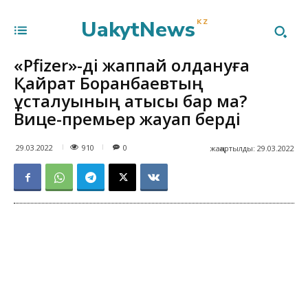
UakytNews
KZ
«Pfizer»-ді жаппай қолдануға
Қайрат Боранбаевтың
ұсталуының қатысы бар ма?
Вице-премьер жауап берді
910
29.03.2022
0
жаңартылды:
29.03.2022