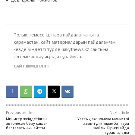
Толық немесе ішінара пайдаланғанына
қарамастан, сайт материалдарын пайдаланған
кезде міндетті түрде uakytnews.kz сайтына
сілтеме жасауыңызды сұраймыз.
САЙТ ӘКІМШІЛІГІ
Previous article
Next article
Министр жеңілдетілген
Ұлттық экономика министрі
автонесие беру қашан
азық-түліктің қымбаттауы
басталатынын айтты
жайлы: Бір-екі айда
тұрақталады