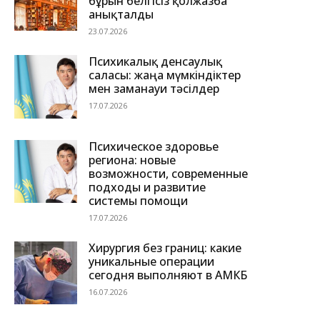
бұрын белгісіз қолжазба
анықталды
23.07.2026
Психикалық денсаулық
саласы: жаңа мүмкіндіктер
мен заманауи тәсілдер
17.07.2026
Психическое здоровье
региона: новые
возможности, современные
подходы и развитие
системы помощи
17.07.2026
Хирургия без границ: какие
уникальные операции
сегодня выполняют в АМКБ
16.07.2026