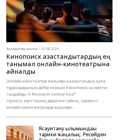
Ақпараттар ағыны
01.08.2026
Кинопоиск қазақстандықтардың ең
танымал онлайн-кинотеатрына
айналды
Онлайн-кинотеатрға жазылған қазақстандық қала
тұрғындарының әрбір екіншісі Кинопоиск қызметін
таңдайды. K Research Central Asia*
тәуелсіз зерттеуінің дерегіне сәйкес, сервисті
онлайн-кинотеатрларға жазылған...
Ясауитану ғылымындағы
тарихи жаңалық: Ресейден