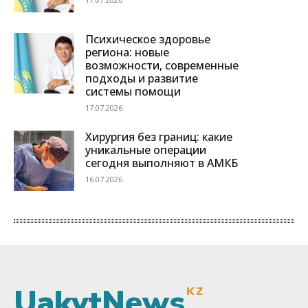
UakytNews
KZ