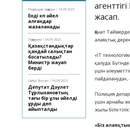
агенттігі
Редакция таңдауы
06.09.2023
жасап.
Енді көп әйел
алғандар
жазаланады
Қанат Таймерде
алаяқтық дерек
Таңдаулы
06.09.2023
Қазақстандықтар
қандай салықтан
«IT технология
босатылады?
Министр жауап
қалуда. Бүгінд
берді
үшін әлеуметтік
пайдалануда», 
Uakyt Stories
06.09.2023
Депутат Дәулет
Тұрлыхановтың
Полиция депар
тағы бір ұлы әйелді
үшін арнайы же
ұрды деп
айыпталды
жылы біліктілі
«Біз алаяқты