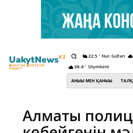
22.5
Nur-Sultan
C
UakytNews
KZ
36.4
Shymkent
ӨЗГЕРЕТІН, ӨЗГЕРТЕТІН
C
УАҚЫТ!
АНЫҒЫ МЕН ҚАНЫҒЫ
ТАЛҚ
Алматы полиц
көбейгенін мә