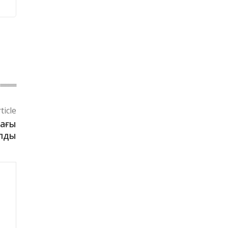
ticle
дағы
алды