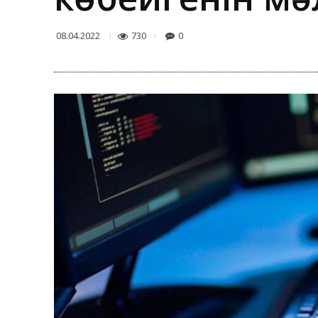
730
0
08.04.2022