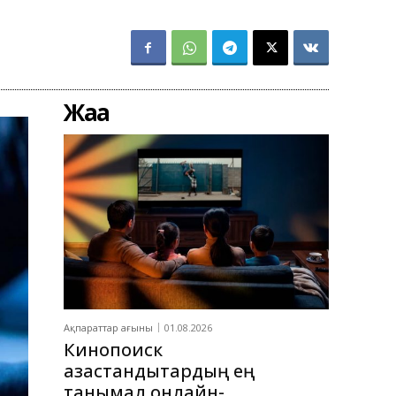
Жаңа
Ақпараттар ағыны
01.08.2026
Кинопоиск
қазақстандықтардың ең
танымал онлайн-