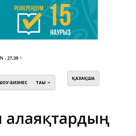
ҚАЗАҚША
ШОУ-БИЗНЕС
ТАҒЫ
ы алаяқтардың