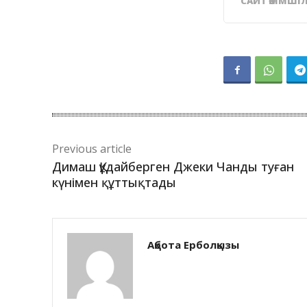
САЙТ ӘКІМШІЛ
Previous article
Димаш Құдайберген Джеки Чанды туған
күнімен құттықтады
Ақбота Ерболқызы