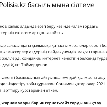
Polisia.kz
басылымына сілтеме
нов халық алдында есеп беру кезінде ғаламтордағы
терінің екі есеге артқанын айтты.
лар саласындағы қылмысқа қатысты мәселелер өзекті б
е қылмыскерлер өздерінің пайдакүнемдік мақсаттарына 
 желілерді, сондай-ақ интернет кеңістігін белсенді түрд
– деді Қанат Таймерденов.
таменті басшысының айтуынша, мұндай қылмысты ашу
дел-іздестіру тобы құрылған. Сонымен қатар олар 2021
кті арттыру курстарынан өткен.
қ жарнамалары бар интернет-сайттарды анықтау