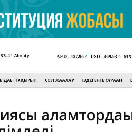
33.4
Almaty
C
ЫДАҒЫ ТАҚЫРЫП
СОЛ ЖАҒАЛАУ
ІЗДЕГЕНГЕ СҰРАҒАН
иясы ғаламтордағ
лімдеді