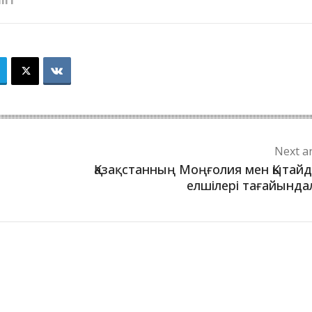
ІГІ
Next ar
Қазақстанның Моңғолия мен Қытай
елшілері тағайынд