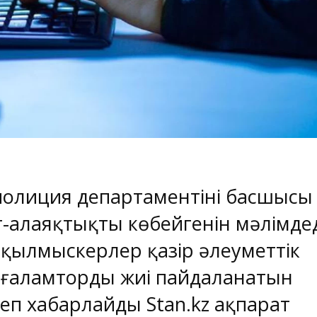
олиция департаментінің басшысы
-алаяқтықтың көбейгенін мәлімдед
 қылмыскерлер қазір әлеуметтік
 ғаламторды жиі пайдаланатын
деп хабарлайды
Stan.kz
ақпарат