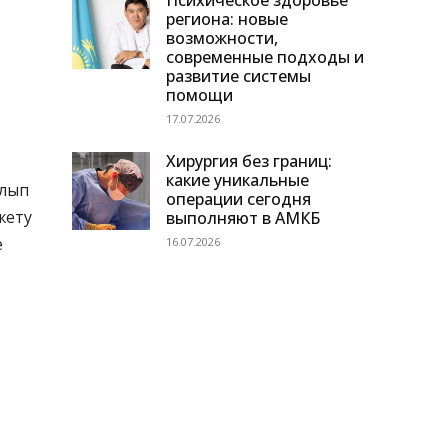
Психическое здоровье
региона: новые
возможности,
современные подходы и
развитие системы
помощи
17.07.2026
Хирургия без границ:
какие уникальные
олып
операции сегодня
жету
выполняют в АМКБ
е
16.07.2026