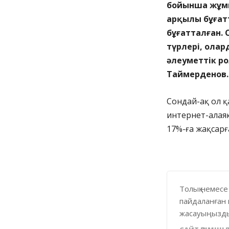
бойынша жұмы
арқылы бұғатт
бұғатталған.
түрлері, ола
әлеуметтік ро
Таймерденов
Сондай-ақ ол 
интернет-алаяқ
17%-ға жақсарғ
Толық немесе
пайдаланған 
жасауыңызды