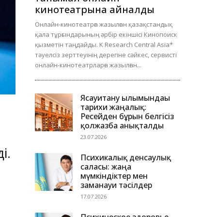
кинотеатрына айналды
Онлайн-кинотеатрға жазылған қазақстандық
қала тұрғындарының әрбір екіншісі Кинопоиск
қызметін таңдайды. K Research Central Asia*
тәуелсіз зерттеуінің дерегіне сәйкес, сервисті
онлайн-кинотеатрларға жазылған...
Ясауитану ғылымындағы
тарихи жаңалық:
Ресейден бұрын белгісіз
қолжазба анықталды
23.07.2026
і.
Психикалық денсаулық
саласы: жаңа
мүмкіндіктер мен
заманауи тәсілдер
17.07.2026