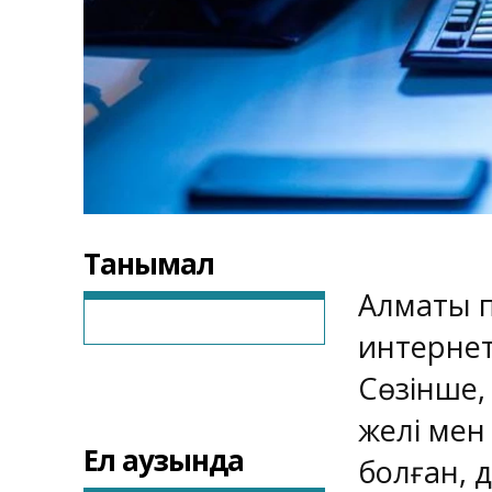
Танымал
Алматы п
интернет
Сөзінше,
желі мен
Ел аузында
болған, 