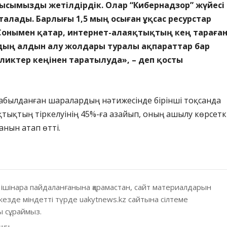
сымызды жетілдірдік. Олар “Кибернадзор” жүйесі
алады. Барлығы 1,5 мың осыған ұқсас ресурстар
 Сонымен қатар, интернет-алаяқтықтың кең тараға
рдың алдын алу жолдары туралы ақпараттар бар
ликтер кеңінен таратылуда», – деп қосты
.
қабылданған шаралардың нәтижесінде бірінші тоқсанда
тықтың тіркелуінің 45%-ға азайып, оның ашылу көрсетк
анын атап өтті.
 ішінара пайдаланғанына қарамастан, сайт материалдарын
кезде міндетті түрде uakytnews.kz сайтына сілтеме
 сұраймыз.