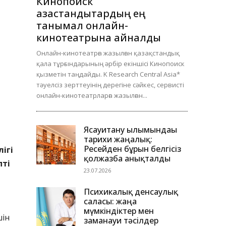
Кинопоиск
қазақстандықтардың ең
танымал онлайн-
кинотеатрына айналды
Онлайн-кинотеатрға жазылған қазақстандық
қала тұрғындарының әрбір екіншісі Кинопоиск
қызметін таңдайды. K Research Central Asia*
тәуелсіз зерттеуінің дерегіне сәйкес, сервисті
онлайн-кинотеатрларға жазылған...
Ясауитану ғылымындағы
тарихи жаңалық:
Ресейден бұрын белгісіз
ігі
қолжазба анықталды
пті
23.07.2026
Психикалық денсаулық
саласы: жаңа
мүмкіндіктер мен
шін
заманауи тәсілдер