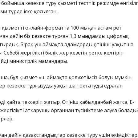
у бойынша кезекке тұру қызметі тесттік режимде енгізілг
сми түрде іске қосылған.
ы қызметті онлайн-форматта 100 мыңнан астам рет
ған дейін біз кезекте тұрған 1,3 мың адамды цифрлық
ырдық. Бірақ үш аймақта адамдардың өтініші уақытша
Себебі жергілікті билік жер кезегін ретке келтіріп
дейді министрлік мамандары.
ша, бұл қызмет үш аймақта қолжетімсіз болуы мүмкін.
тер кезекке тұрғызуды уақытша тоқтатуды сұраған.
ді қайта тексеріп жатыр. Өтініш қабылданбай жатса, Е-
жергілікті атқарушы органнан түсініктеме алуға болады»
рлер.
ұған дейін қазақстандықтар кезекке тұру үшін әкімдіктер