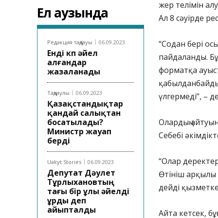
жер телімін ал
Ел аузында
Ал 8 сәуірде ре
Редакция таңдауы
06.09.2023
“Содан бері ос
Енді көп әйел
пайдаланды. Бұ
алғандар
форматқа ауыст
жазаланады
қабылданбайды. 
Таңдаулы
06.09.2023
үлгермеді”, – 
Қазақстандықтар
қандай салықтан
босатылады?
Олардың айтуын
Министр жауап
Себебі әкімдік
берді
“Олар деректер
Uakyt Stories
06.09.2023
Депутат Дәулет
Өтініш арқылы 
Тұрлыхановтың
дейді қызметке
тағы бір ұлы әйелді
ұрды деп
айыпталды
Айта кетсек, б