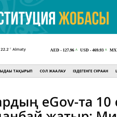
22.2
Almaty
C
ЫДАҒЫ ТАҚЫРЫП
СОЛ ЖАҒАЛАУ
ІЗДЕГЕНГЕ СҰРАҒАН
ардың eGov-та 10
данбай жатыр: Ми