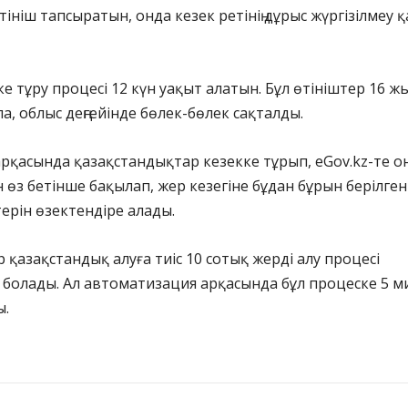
тініш тапсыратын, онда кезек ретінің дұрыс жүргізілмеу қ
ке тұру процесі 12 күн уақыт алатын. Бұл өтініштер 16 ж
а, облыс деңгейінде бөлек-бөлек сақталды.
ң арқасында қазақстандықтар кезекке тұрып, eGov.kz-те он
өз бетінше бақылап, жер кезегіне бұдан бұрын берілген
терін өзектендіре алады.
 қазақстандық алуға тиіс 10 сотық жерді алу процесі
болады. Ал автоматизация арқасында бұл процеске 5 м
ы.