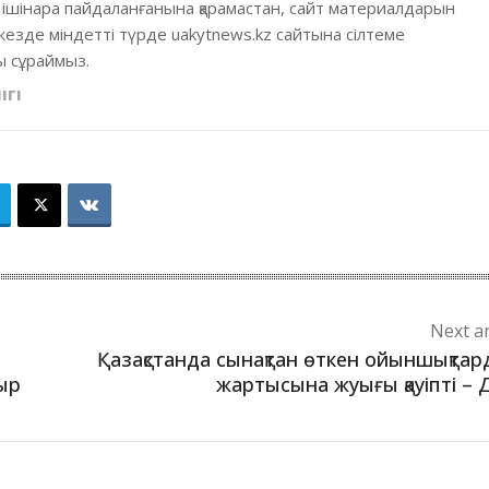
 ішінара пайдаланғанына қарамастан, сайт материалдарын
кезде міндетті түрде uakytnews.kz сайтына сілтеме
 сұраймыз.
ІГІ
Next ar
Қазақстанда сынақтан өткен ойыншықта
ыр
жартысына жуығы қауіпті –