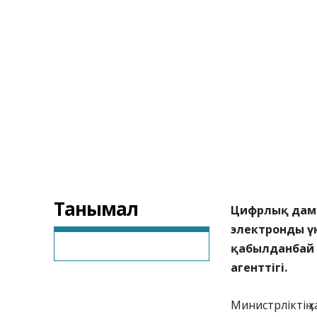
Танымал
Цифрлық даму,
электронды үк
қабылданбай 
агенттігі.
Министрліктің 