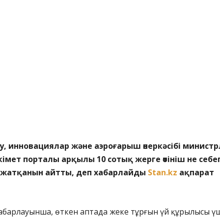
 инновациялар және аэроғарыш өнеркәсібі министрл
імет порталы арқылы 10 сотық жерге өтініш не себе
жатқанын айтты, деп хабарлайды
Stan.kz
ақпарат
хабарлауынша, өткен аптада жеке тұрғын үй құрылысы ү