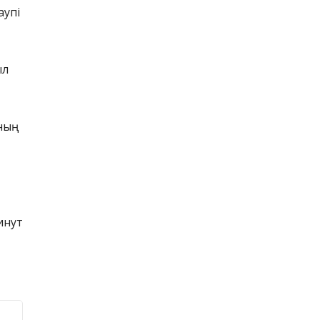
аупі
ыл
ың
инут