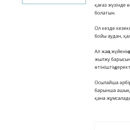
қағаз жүзінде ө
болатын.
Ол кезде кезек
бойы аудан, қал
Ал жаңа жүйені
жылжу барысын 
өтініштің дерек
Осылайша әрбір
барынша ашық 
қана жұмсалад