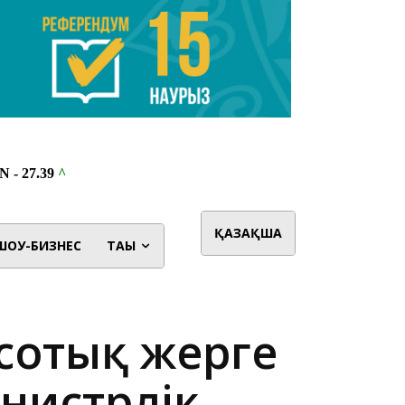
ҚАЗАҚША
ШОУ-БИЗНЕС
ТАҒЫ
 сотық жерге
нистрлік