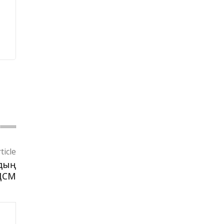
ticle
рдың
 ДСМ