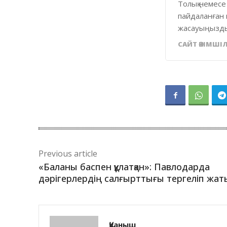
Толық немесе
пайдаланған 
жасауыңызды
САЙТ ӘКІМШІЛ
Previous article
«Баланы баспен құлатқан»: Павлодарда
дәрігерлердің салғырттығы тергеліп жат
Қуаныш