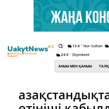
13.6
Nur-Sultan
C
UakytNews
KZ
24.9
Shymkent
ӨЗГЕРЕТІН, ӨЗГЕРТЕТІН
C
УАҚЫТ!
АНЫҒЫ МЕН ҚАНЫҒЫ
ТАЛҚ
Қазақстандықт
өтініші қабыл