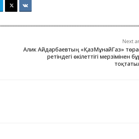
Next ar
Алик Айдарбаевтың «ҚазМұнайГаз» төра
ретіндегі өкілеттігі мерзімінен б
тоқтаты