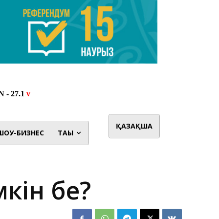
ҚАЗАҚША
ШОУ-БИЗНЕС
ТАҒЫ
кін бе?