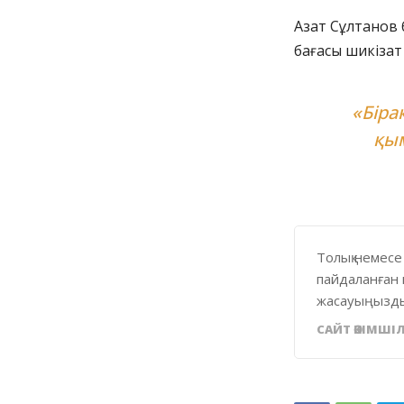
Азат Сұлтанов 
бағасы шикізат 
«Біра
қым
Толық немесе
пайдаланған 
жасауыңызды
САЙТ ӘКІМШІЛ