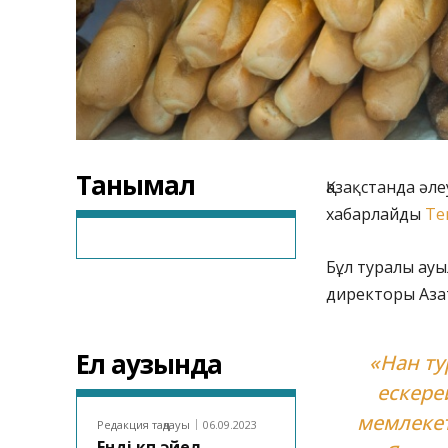
Танымал
Қазақстанда әл
хабарлайды
Te
Бұл туралы ауы
директоры Азат
Ел аузында
«Нан ту
ескерей
мемлекет
Редакция таңдауы
06.09.2023
Енді көп әйел