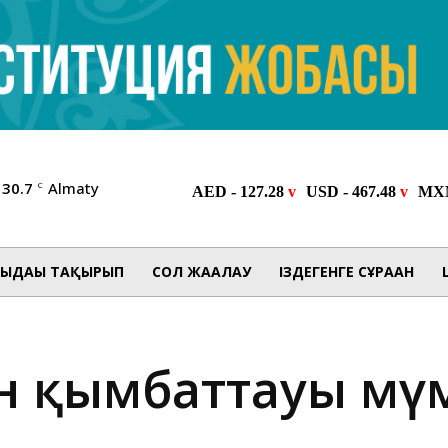
30.7
Almaty
C
ЫДАҒЫ ТАҚЫРЫП
СОЛ ЖАҒАЛАУ
ІЗДЕГЕНГЕ СҰРАҒАН
ан қымбаттауы мүм