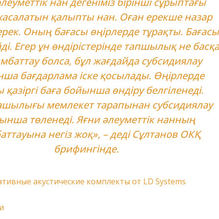
леуметтік нан дегеніміз бірінші сұрыптағы
жасалатын қалыпты нан. Оған ерекше назар
ерек. Оның бағасы өңірлерде тұрақты. Бағасы
ді. Егер ұн өндірістерінде тапшылық не басқ
мбаттау болса, бұл жағдайда субсидиялау
ша бағдарлама іске қосылады. Өңірлерде
 қазіргі баға бойынша өндіру белгіленеді.
шылығы мемлекет тарапынан субсидиялау
ынша төленеді. Яғни әлеуметтік нанның
ттауына негіз жоқ», – деді Сұлтанов ОКҚ
брифингінде.
тивные акустические комплекты от LD Systems
и