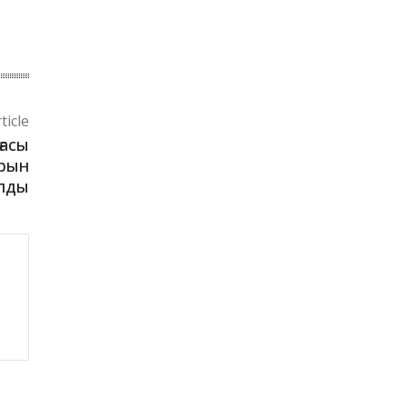
ticle
ғасы
ұрын
лды