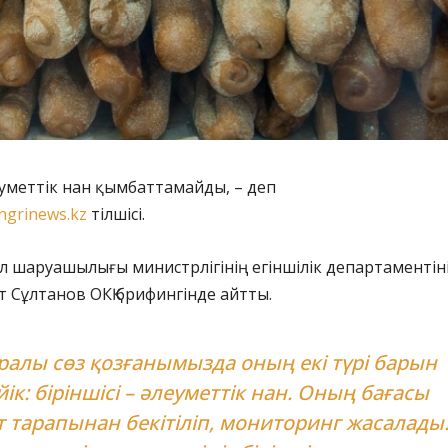
еуметтік нан қымбаттамайды, – деп
ngrinews.kz
тілшісі.
л шаруашылығы министрлігінің егіншілік департаментін
 Сұлтанов ОКҚ брифингінде айтты.
ралы сөз қозғанымызда оның екі түрі барын
ік: біріншісі – әлеуметтік нан. Оның бағасы
 тарапынан бекітіліп, мониторинг жасалады