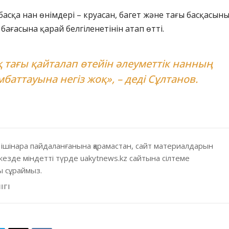
басқа нан өнімдері – круасан, багет және тағы басқасын
бағасына қарай белгіленетінін атап өтті.
қ тағы қайталап өтейін әлеуметтік нанның
баттауына негіз жоқ», – деді Сұлтанов.
 ішінара пайдаланғанына қарамастан, сайт материалдарын
кезде міндетті түрде uakytnews.kz сайтына сілтеме
 сұраймыз.
ІГІ