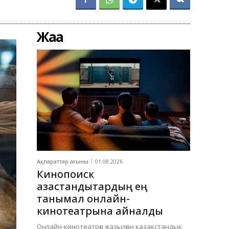
Жаңа
Ақпараттар ағыны
01.08.2026
Кинопоиск
қазақстандықтардың ең
танымал онлайн-
кинотеатрына айналды
Онлайн-кинотеатрға жазылған қазақстандық