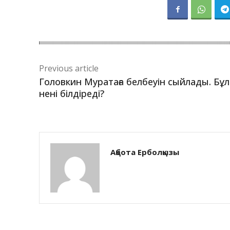
Previous article
Головкин Муратаға белбеуін сыйлады. Бұл
нені білдіреді?
Ақбота Ерболқызы