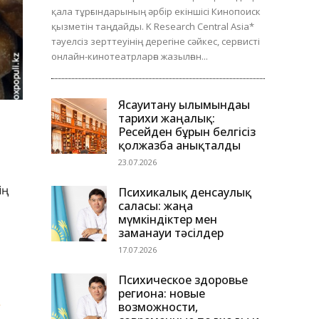
қала тұрғындарының әрбір екіншісі Кинопоиск
қызметін таңдайды. K Research Central Asia*
тәуелсіз зерттеуінің дерегіне сәйкес, сервисті
онлайн-кинотеатрларға жазылған...
Ясауитану ғылымындағы
тарихи жаңалық:
Ресейден бұрын белгісіз
қолжазба анықталды
23.07.2026
ің
Психикалық денсаулық
саласы: жаңа
мүмкіндіктер мен
заманауи тәсілдер
17.07.2026
Психическое здоровье
региона: новые
.
возможности,