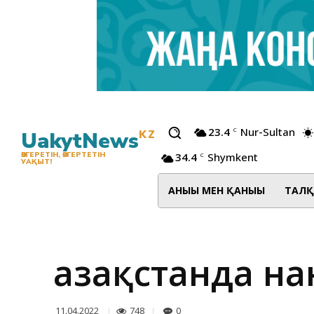
23.4
Nur-Sultan
C
UakytNews
KZ
34.4
Shymkent
ӨЗГЕРЕТІН, ӨЗГЕРТЕТІН
C
УАҚЫТ!
АНЫҒЫ МЕН ҚАНЫҒЫ
ТАЛҚ
Қазақстанда н
748
0
11.04.2022