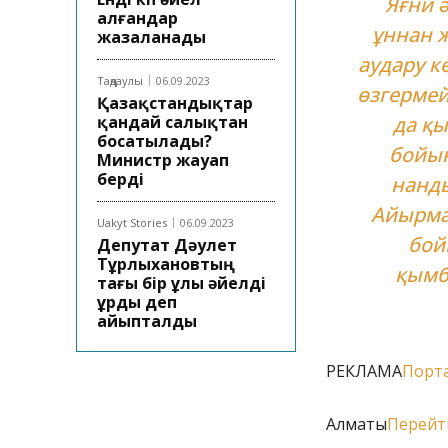
Яғни ә
алғандар
ұннан 
жазаланады
аудару к
Таңдаулы
06.09.2023
өзгермей
Қазақстандықтар
қандай салықтан
да қы
босатылады?
бойын
Министр жауап
берді
нанды
Айырма
Uakyt Stories
06.09.2023
бой
Депутат Дәулет
Тұрлыхановтың
қымба
тағы бір ұлы әйелді
ұрды деп
айыпталды
РЕКЛАМА
Порта
Алматы
Перейт