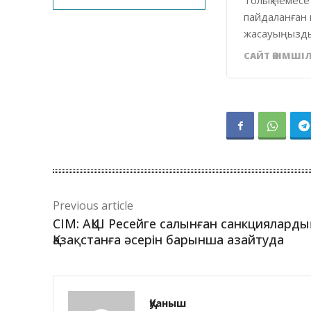
Толық немесе
пайдаланған 
жасауыңызды
САЙТ ӘКІМШІЛ
Previous article
СІМ: АҚШ Ресейге салынған санкциялард
Қазақстанға әсерін барынша азайтуда
Қуаныш