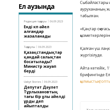
Сыбайластары қ
Ел аузында
аурухананың жа
табылған.
Редакция таңдауы
06.09.2023
Енді көп әйел
«Қаңтар оқиғас
алғандар
қызметкерлеріне
жазаланады
Таңдаулы
06.09.2023
Қалған үш лаңк
Қазақстандықтар
жүргізілуде.
қандай салықтан
босатылады?
Министр жауап
Айта кетейік, 1
берді
брифингінде Ел
қылмыстық топты
Uakyt Stories
06.09.2023
Депутат Дәулет
Тұрлыхановтың
тағы бір ұлы әйелді
ұрды деп
айыпталды