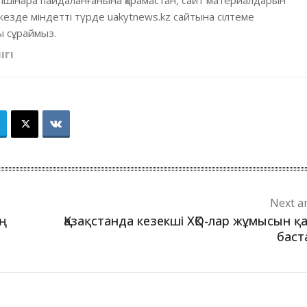
 ішінара пайдаланғанына қарамастан, сайт материалдарын
кезде міндетті түрде uakytnews.kz сайтына сілтеме
 сұраймыз.
ІГІ
Next ar
ың
Қазақстанда кезекші ХҚО-лар жұмысын қ
баст