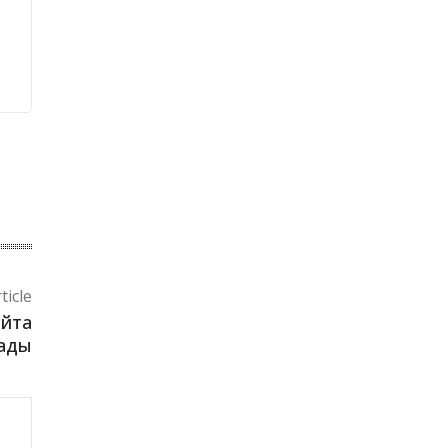
ticle
айта
ады