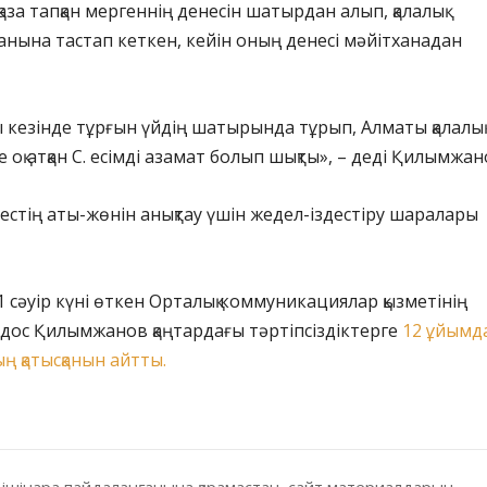
аза тапқан мергеннің денесін шатырдан алып, қалалық
нына тастап кеткен, кейін оның денесі мәйітханадан
ы кезінде тұрғын үйдің шатырында тұрып, Алматы қалалық 
 оқ атқан С. есімді азамат болып шықты», – деді Қилымжан
естің аты-жөнін анықтау үшін жедел-іздестіру шаралары
1 сәуір күні өткен Орталық коммуникациялар қызметінің
дос Қилымжанов қаңтардағы тәртіпсіздіктерге
12 ұйымда
ң қатысқанын айтты.