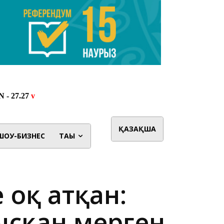
ҚАЗАҚША
ШОУ-БИЗНЕС
ТАҒЫ
 оқ атқан:
ысқан мерген