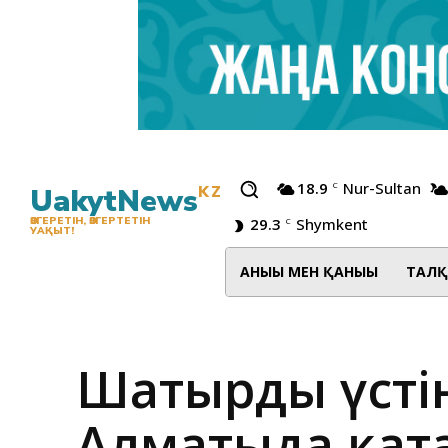
18.9
Nur-Sultan
C
UakytNews
KZ
29.3
Shymkent
ӨЗГЕРЕТІН, ӨЗГЕРТЕТІН
C
УАҚЫТ!
АНЫҒЫ МЕН ҚАНЫҒЫ
ТАЛҚ
Шатырдың үсті
Алматыда қаңт