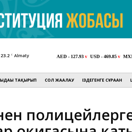
23.2
Almaty
C
ЫДАҒЫ ТАҚЫРЫП
СОЛ ЖАҒАЛАУ
ІЗДЕГЕНГЕ СҰРАҒАН
нен полицейлерге
ар оқиғасына қат