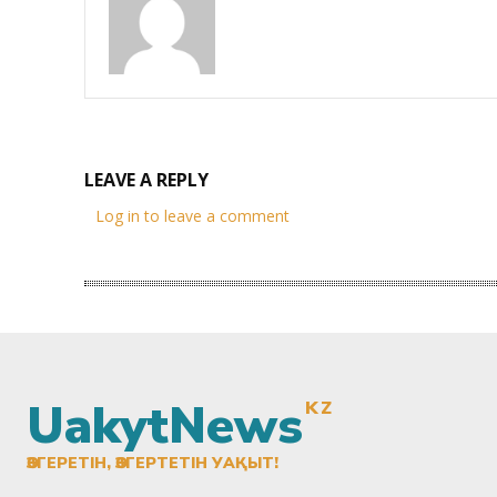
LEAVE A REPLY
Log in to leave a comment
UakytNews
KZ
ӨЗГЕРЕТІН, ӨЗГЕРТЕТІН УАҚЫТ!