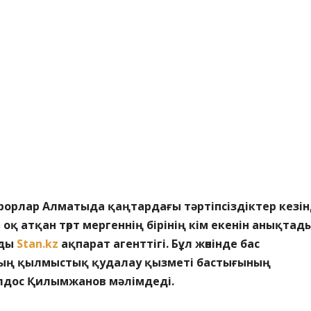
рорлар Алматыда қаңтардағы тәртіпсіздіктер кезі
оқ атқан төрт мергеннің бірінің кім екенін анықтад
йды
Stan.kz
ақпарат агенттігі. Бұл жөнінде бас
ың қылмыстық қудалау қызметі бастығының
лдос Қилымжанов мәлімдеді.