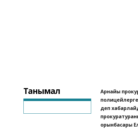
Танымал
Арнайы проку
полицейлерге 
деп хабарла
прокуратуран
орынбасары Е