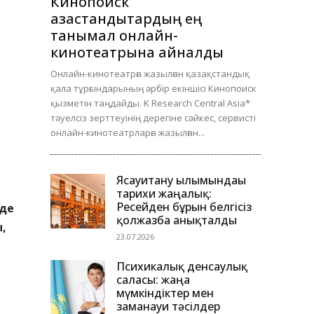
Кинопоиск
қазақстандықтардың ең
танымал онлайн-
кинотеатрына айналды
Онлайн-кинотеатрға жазылған қазақстандық
қала тұрғындарының әрбір екіншісі Кинопоиск
қызметін таңдайды. K Research Central Asia*
тәуелсіз зерттеуінің дерегіне сәйкес, сервисті
онлайн-кинотеатрларға жазылған...
Ясауитану ғылымындағы
тарихи жаңалық:
Ресейден бұрын белгісіз
нде
қолжазба анықталды
ы,
23.07.2026
Психикалық денсаулық
саласы: жаңа
мүмкіндіктер мен
заманауи тәсілдер