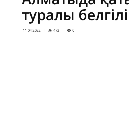
туралы белгіл
472
0
11.04.2022