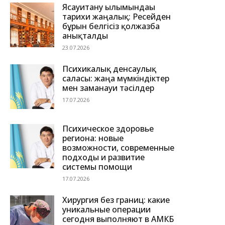
Ясауитану ғылымындағы
тарихи жаңалық: Ресейден
бұрын белгісіз қолжазба
анықталды
23.07.2026
Психикалық денсаулық
саласы: жаңа мүмкіндіктер
мен заманауи тәсілдер
17.07.2026
Психическое здоровье
региона: новые
возможности, современные
подходы и развитие
системы помощи
17.07.2026
Хирургия без границ: какие
уникальные операции
сегодня выполняют в АМКБ