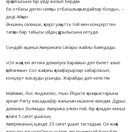
әрқайсысына бір үйді жазып бердім.
Екі отбасы деген сияқты отбасылық жағдайлар болды», –
деді Айқын.
Әншінің сөзінше, қазіргі уақытта той мен концерттен
тапқан бар табысы үйдің құрылысына кетуде.
Сондай-ақ, әнші Америкаға сапары жайлы баяндады.
«Ол жаққа екі аптаға демалуға барамын деп билет алып
қойғанмын. Сол жақтағы қазақ бауырлар хабарласып,
концерт жасауды ұсынды. Жарайды деп келістім.
Майами, Лос-Анджелес, Нью-Йоркте қазақ жастарына
арнап Party жасадық. Бір жағынан кішкене өкіндім. Дұрыс
демалыс болмады. Америка үлкен ғой, бір қаладан екінші
қалаға 5 сағат ұшасың.
Американың ішінде 25 сағат ұшып тастадым. Ол жаққа
жетудің өзі ұзақ. Оның үстіне, екі кішкентай бала бар.