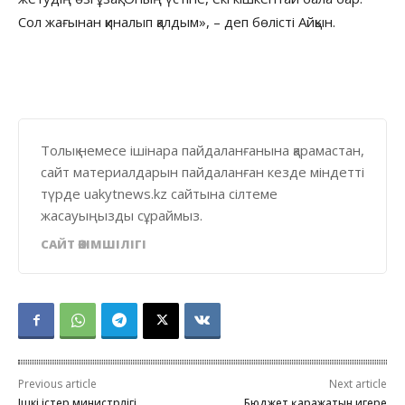
Сол жағынан қиналып қалдым», – деп бөлісті Айқын.
Толық немесе ішінара пайдаланғанына қарамастан,
сайт материалдарын пайдаланған кезде міндетті
түрде uakytnews.kz сайтына сілтеме
жасауыңызды сұраймыз.
САЙТ ӘКІМШІЛІГІ
Previous article
Next article
Ішкі істер министрлігі
Бюджет қаражатын игере