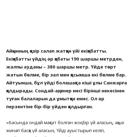
Айқынның қазір салап жатқан үйі екіқабатты.
Екіқабатты үйдің әр қабаты 190 шаршы метрден,
жалпы ауданы – 380 шаршы метр. Үйде төрт
жатын бөлме, бір зал мен қосымша екі бөлме бар.
Айтуынша, бұл үйді болашақта кіші ұлы Санжарға
қалдырады. Сондай-ақ, өнер иесі бірінші некесінен
туған балаларын да ұмытқан емес. Ол әр
перзентіне бір-бір үйден қалдырған.
«Басында ондай мақсат болған жоқ. Бір үй аласың, ақша
жинап басқа үй аласың. Үйді ауыстырып келіп,