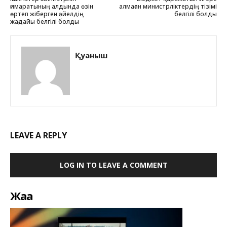
ғимаратының алдында өзін
алмаған министрліктердің тізімі
өртеп жіберген әйелдің
белгілі болды
жағдайы белгілі болды
Қуаныш
LEAVE A REPLY
LOG IN TO LEAVE A COMMENT
Жаңа