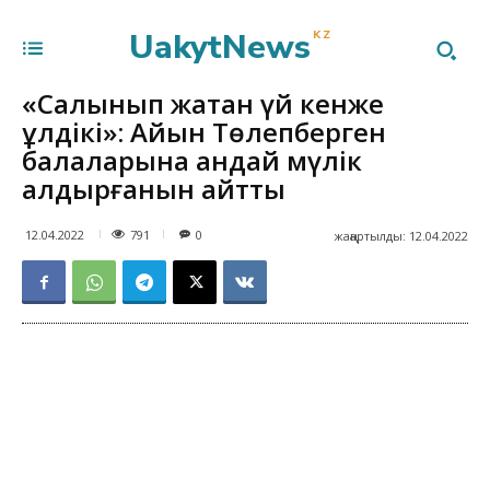
UakytNews
KZ
«Салынып жатқан үй кенже
ұлдікі»: Айқын Төлепберген
балаларына қандай мүлік
қалдырғанын айтты
791
12.04.2022
0
жаңартылды:
12.04.2022