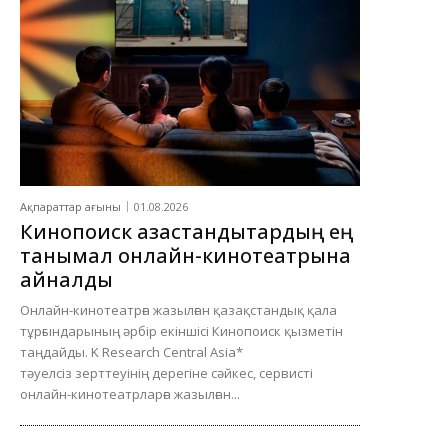
Ақпараттар ағыны
01.08.2026
Кинопоиск қазақстандықтардың ең
танымал онлайн-кинотеатрына
айналды
Онлайн-кинотеатрға жазылған қазақстандық қала
тұрғындарының әрбір екіншісі Кинопоиск қызметін
таңдайды. K Research Central Asia*
тәуелсіз зерттеуінің дерегіне сәйкес, сервисті
онлайн-кинотеатрларға жазылған...