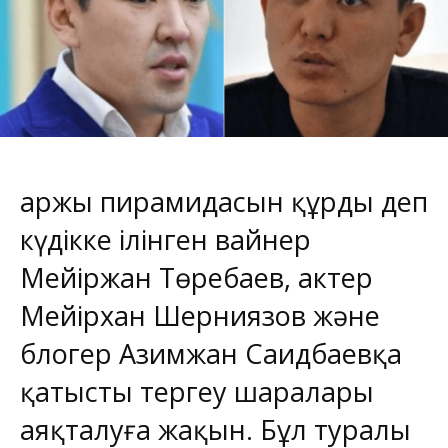
Қаржы пирамидасын құрды деп
күдікке ілінген вайнер
Мейіржан Төребаев, актер
Мейірхан Шерниязов және
блогер Азимжан Саидбаевқа
қатысты тергеу шаралары
аяқталуға жақын. Бұл туралы