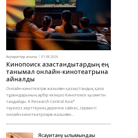
Ақпараттар ағыны
01.08.2026
Кинопоиск қазақстандықтардың ең
танымал онлайн-кинотеатрына
айналды
Онлайн-кинотеатрға жазылған қазақстандық қала
тұрғындарының әрбір екіншісі Кинопоиск қызметін
таңдайды. K Research Central Asia*
тәуелсіз зерттеуінің дерегіне сәйкес, сервисті
онлайн-кинотеатрларға жазылған...
Ясауитану ғылымындағы