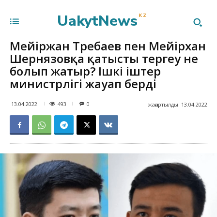
UakytNews
KZ
Мейіржан Төребаев пен Мейірхан
Шернязовқа қатысты тергеу не
болып жатыр? Ішкі іштер
министрлігі жауап берді
493
13.04.2022
0
жаңартылды:
13.04.2022