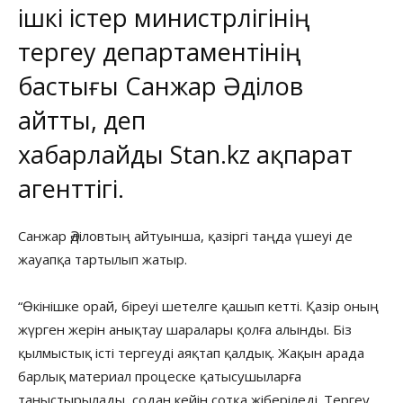
ішкі істер министрлігінің
тергеу департаментінің
бастығы Санжар Әділов
айтты, деп
хабарлайды
Stan.kz
ақпарат
агенттігі.
Санжар Әділовтың айтуынша, қазіргі таңда үшеуі де
жауапқа тартылып жатыр.
“Өкінішке орай, біреуі шетелге қашып кетті. Қазір оның
жүрген жерін анықтау шаралары қолға алынды. Біз
қылмыстық істі тергеуді аяқтап қалдық. Жақын арада
барлық материал процеске қатысушыларға
таныстырылады, содан кейін сотқа жіберіледі. Тергеу