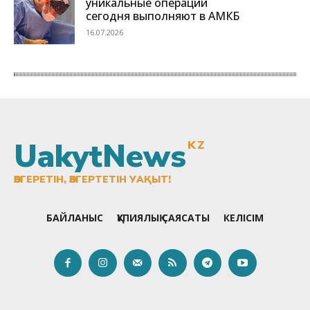
UakytNews
KZ
ӨЗГЕРЕТІН, ӨЗГЕРТЕТІН УАҚЫТ!
БАЙЛАНЫС
ҚҰПИЯЛЫҚ САЯСАТЫ
КЕЛІСІМ