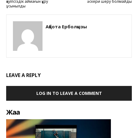
қауіпсіздік аймағын құру
әскери шеру болмайды
ұсынылды
Ақбота Ерболқызы
LEAVE A REPLY
LOG IN TO LEAVE A COMMENT
Жаңа