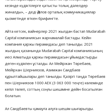
кезінде күдіктілерге қатысты толық дәлелдер
жиналды», – деді Әділов орталық коммуникациялар
қызметінде өткен брифингте.
Айта кетсек, вайнерлер 2021 жылдан бастап Mudarabah
Capital компаниясын жарнамалай бастады. Кейін
компания қаржы пирамидасы деп танылды. 2021
жылдың қазанында Mudarabah Capital компаниясының
иесі Алматыда қаржы пирамидасын ұйымдастырды
деген күдікпен ұсталды. Ал Мейіржан Төребаев,
Мейірхан Шерниязов, Азимжан Саидбаев
құрылтайшылары деп танылды. Қазіргі таңда Төребаев
пен Шерниязов 1000 АЕК (3 063 000 теңге) көлемінде
кепіл төлеп, соттың соңғы шешіміне дейін босатылған
болатын.
Ал Саидбаевты қамауға алуға шешім шығарылды.