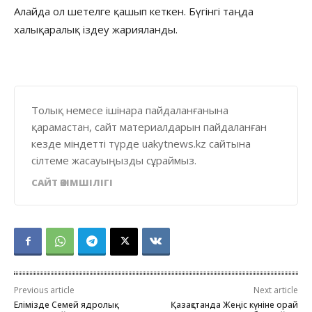
Алайда ол шетелге қашып кеткен. Бүгінгі таңда
халықаралық іздеу жарияланды.
Толық немесе ішінара пайдаланғанына
қарамастан, сайт материалдарын пайдаланған
кезде міндетті түрде uakytnews.kz сайтына
сілтеме жасауыңызды сұраймыз.
САЙТ ӘКІМШІЛІГІ
Previous article
Next article
Елімізде Семей ядролық
Қазақстанда Жеңіс күніне орай