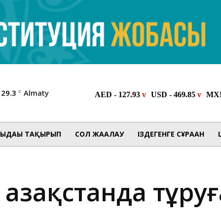
29.3
Almaty
C
ЫДАҒЫ ТАҚЫРЫП
СОЛ ЖАҒАЛАУ
ІЗДЕГЕНГЕ СҰРАҒАН
 Қазақстанда тұру