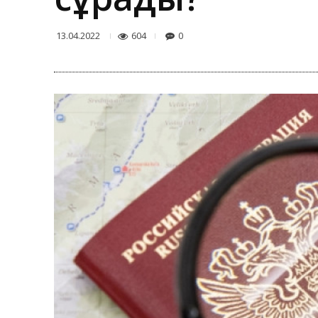
604
0
13.04.2022