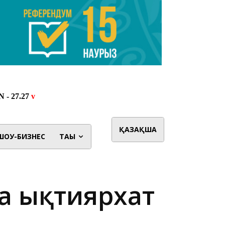
ҚАЗАҚША
ШОУ-БИЗНЕС
ТАҒЫ
ға ықтиярхат