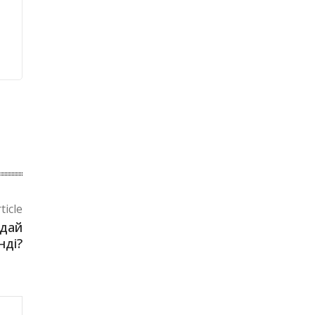
ticle
ндай
нді?