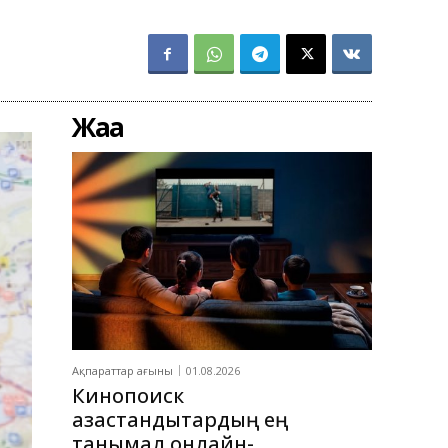
Жаңа
Ақпараттар ағыны
01.08.2026
Кинопоиск
қазақстандықтардың ең
танымал онлайн-