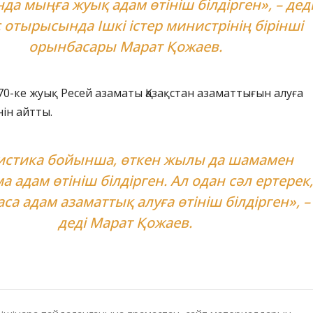
да мыңға жуық адам өтініш білдірген», – дед
 отырысында Ішкі істер министрінің бірінші
орынбасары Марат Қожаев.
70-ке жуық Ресей азаматы Қазақстан азаматтығын алуға
нін айтты.
истика бойынша, өткен жылы да шамамен
 адам өтініш білдірген. Ал одан сәл ертерек,
аса адам азаматтық алуға өтініш білдірген», –
деді Марат Қожаев.