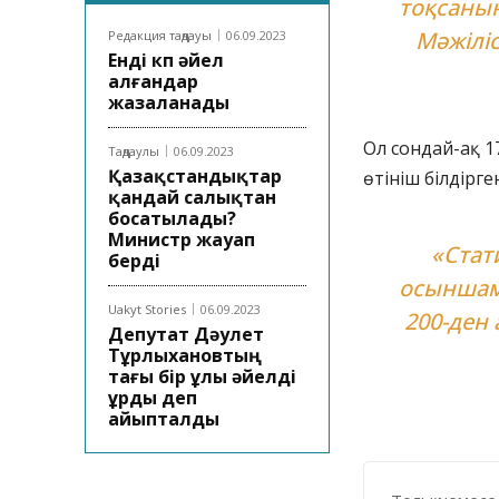
тоқсанын
Мәжіліс
Редакция таңдауы
06.09.2023
Енді көп әйел
алғандар
жазаланады
Ол сондай-ақ 1
Таңдаулы
06.09.2023
Қазақстандықтар
өтініш білдірге
қандай салықтан
босатылады?
Министр жауап
«Стат
берді
осыншама
Uakyt Stories
06.09.2023
200-ден 
Депутат Дәулет
Тұрлыхановтың
тағы бір ұлы әйелді
ұрды деп
айыпталды