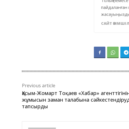
Толық немесе
пайдаланған 
жасауыңызды
САЙТ ӘКІМШІЛ
Previous article
Қасым-Жомарт Тоқаев «Хабар» агенттігіні
жұмысын заман талабына сәйкестендіруд
тапсырды