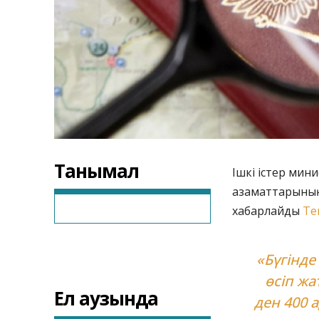
Танымал
Ішкі істер мини
азаматтарының
хабарлайды
Te
«Бүгінде
өсіп жа
Ел аузында
ден 400 