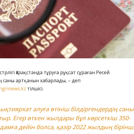
стрлігі Қазақстанда тұруға рұқсат сұраған Ресей
 саны артқанын хабарлады, – деп
ngrinews.kz
тілшісі.
 ықтиярхат алуға өтініш білдіргендердің саны
тыр. Егер өткен жылдары бұл көрсеткіш 350-
адамға дейін болса, қазір 2022 жылдың бірінш