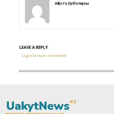
Ақбота Ерболқызы
LEAVE A REPLY
Log in to leave a comment
UakytNews
KZ