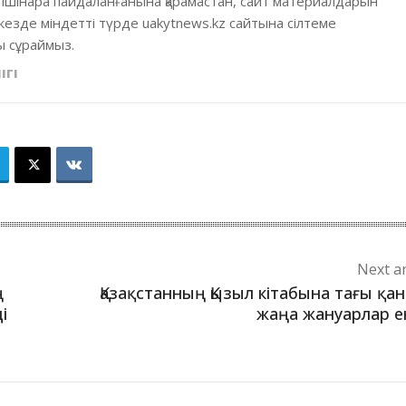
 ішінара пайдаланғанына қарамастан, сайт материалдарын
кезде міндетті түрде uakytnews.kz сайтына сілтеме
 сұраймыз.
ІГІ
Next ar
ң
Қазақстанның Қызыл кітабына тағы қа
і
жаңа жануарлар е