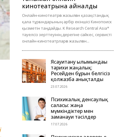
кинотеатрына айналды
Онлайн-кинотеатрға жазылған қазақстандық
қала тұрғындарының әрбір екіншісі Кинопоиск
қызметін таңдайды. K Research Central Asia*
тәуелсіз зерттеуінің дерегіне сәйкес, сервисті
онлайн-кинотеатрларға жазылған...
Ясауитану ғылымындағы
тарихи жаңалық:
Ресейден бұрын белгісіз
қолжазба анықталды
23.07.2026
Психикалық денсаулық
саласы: жаңа
мүмкіндіктер мен
заманауи тәсілдер
17.07.2026
і