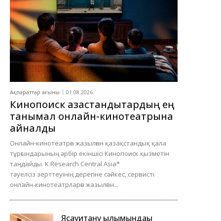
Ақпараттар ағыны
01.08.2026
Кинопоиск қазақстандықтардың ең
танымал онлайн-кинотеатрына
айналды
Онлайн-кинотеатрға жазылған қазақстандық қала
тұрғындарының әрбір екіншісі Кинопоиск қызметін
таңдайды. K Research Central Asia*
тәуелсіз зерттеуінің дерегіне сәйкес, сервисті
онлайн-кинотеатрларға жазылған...
Ясауитану ғылымындағы