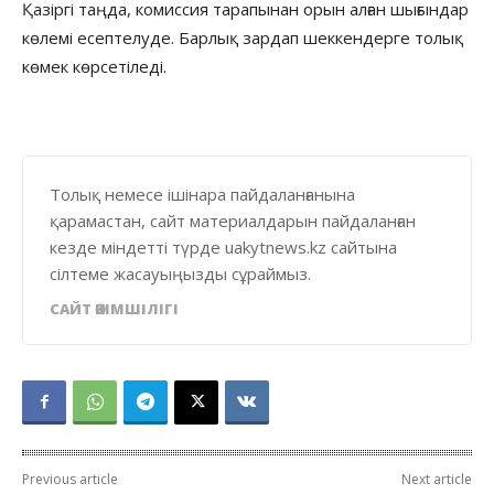
Қазіргі таңда, комиссия тарапынан орын алған шығындар
көлемі есептелуде. Барлық зардап шеккендерге толық
көмек көрсетіледі.
Толық немесе ішінара пайдаланғанына
қарамастан, сайт материалдарын пайдаланған
кезде міндетті түрде uakytnews.kz сайтына
сілтеме жасауыңызды сұраймыз.
САЙТ ӘКІМШІЛІГІ
Previous article
Next article