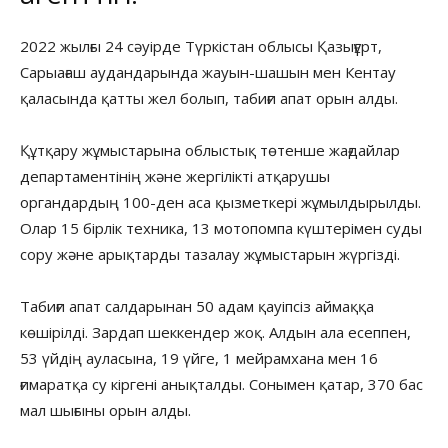
2022 жылғы 24 сәуірде Түркістан облысы Қазығұрт,
Сарыағаш аудандарында жауын-шашын мен Кентау
қаласында қатты жел болып, табиғи апат орын алды.
Құтқару жұмыстарына облыстық төтенше жағдайлар
департаментінің және жергілікті атқарушы
органдардың 100-ден аса қызметкері жұмылдырылды.
Олар 15 бірлік техника, 13 мотопомпа күштерімен суды
сору және арықтарды тазалау жұмыстарын жүргізді.
Табиғи апат салдарынан 50 адам қауіпсіз аймаққа
көшірілді. Зардап шеккендер жоқ. Алдын ала есеппен,
53 үйдің ауласына, 19 үйге, 1 мейрамхана мен 16
ғимаратқа су кіргені анықталды. Сонымен қатар, 370 бас
мал шығыны орын алды.