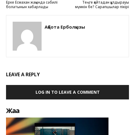
Ерке Есмахан жақында сәбилі
Теңге қайтадан құлдырауы
болатынын хабарлады
мүмкін бе? Сарапшылар пікірі
Ақбота Ерболқызы
LEAVE A REPLY
LOG IN TO LEAVE A COMMENT
Жаңа