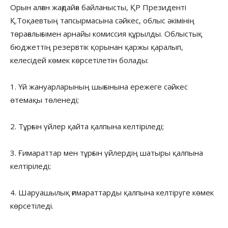
Орын алған жағдайға байланысты, ҚР Президенті
Қ.Тоқаевтың тапсырмасына сәйкес, облыс әкімінің
төрағалығымен арнайы комиссия құрылды. Облыстық
бюджеттің резервтік қорынан қаржы қаралып,
келесідей көмек көрсетілетін болады:
1. Үй жануарларының шығынына ережеге сәйкес
өтемақы төленеді;
2. Тұрғын үйлер қайта қалпына келтіріледі;
3. Ғимараттар мен тұрғын үйлердің шатыры қалпына
келтіріледі;
4. Шаруашылық ғимараттарды қалпына келтіруге көмек
көрсетіледі.