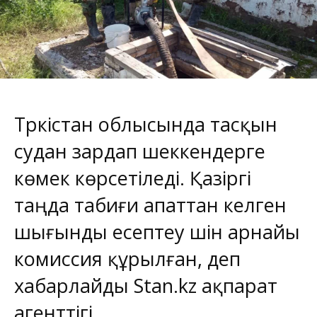
Түркістан облысында тасқын
судан зардап шеккендерге
көмек көрсетіледі. Қазіргі
таңда табиғи апаттан келген
шығынды есептеу үшін арнайы
комиссия құрылған, деп
хабарлайды
Stan.kz
ақпарат
агенттігі.