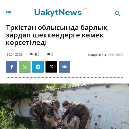
UakytNews
KZ
Түркістан облысында барлық
зардап шеккендерге көмек
көрсетіледі
480
26.04.2022
0
жаңартылды:
26.04.2022