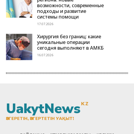
UakytNews
KZ
ӨЗГЕРЕТІН, ӨЗГЕРТЕТІН УАҚЫТ!