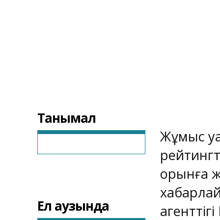
Танымал
Жұмыс уа
рейтингте
орынға ж
хабарла
Ел аузында
агенттігі