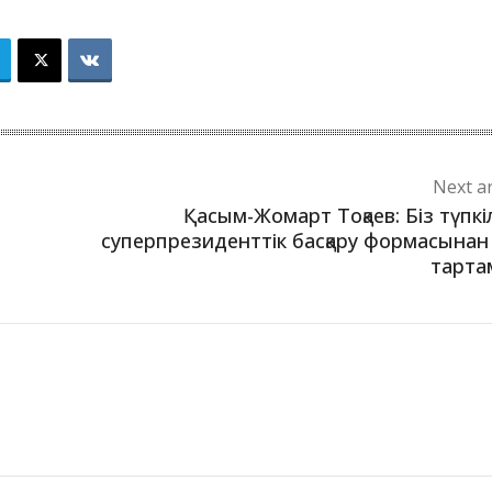
Next ar
Қасым-Жомарт Тоқаев: Біз түпкіл
суперпрезиденттік басқару формасынан
тарта