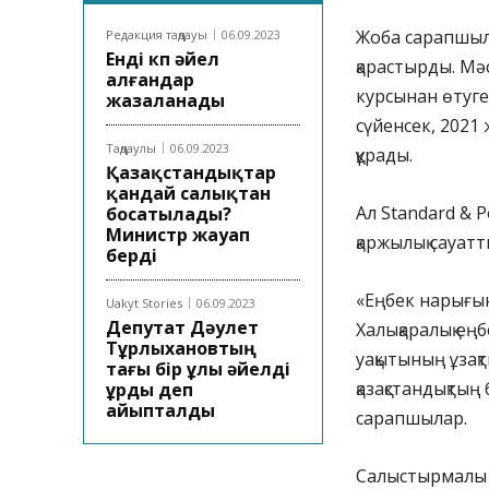
Жоба сарапшыла
Редакция таңдауы
06.09.2023
Енді көп әйел
қарастырды. Мә
алғандар
курсынан өтуге
жазаланады
сүйенсек, 2021
Таңдаулы
06.09.2023
құрады.
Қазақстандықтар
қандай салықтан
Ал Standard & P
босатылады?
Министр жауап
қаржылық сауат
берді
«Еңбек нарығына
Uakyt Stories
06.09.2023
Депутат Дәулет
Халықаралық ең
Тұрлыхановтың
уақытының ұзақ
тағы бір ұлы әйелді
қазақстандықтың
ұрды деп
айыпталды
сарапшылар.
Салыстырмалы т