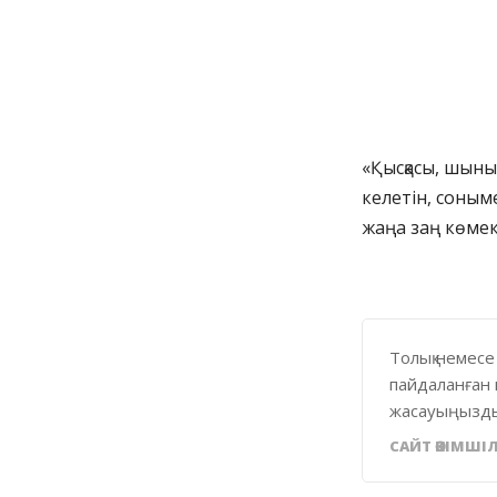
«Қысқасы, шыным
келетін, соным
жаңа заң көмекк
Толық немесе
пайдаланған 
жасауыңызды
САЙТ ӘКІМШІЛ