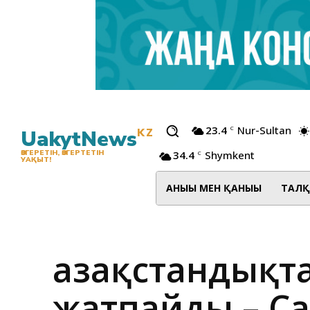
23.4
Nur-Sultan
C
UakytNews
KZ
34.4
Shymkent
ӨЗГЕРЕТІН, ӨЗГЕРТЕТІН
C
УАҚЫТ!
АНЫҒЫ МЕН ҚАНЫҒЫ
ТАЛҚ
Қазақстандықт
жатпайды – С