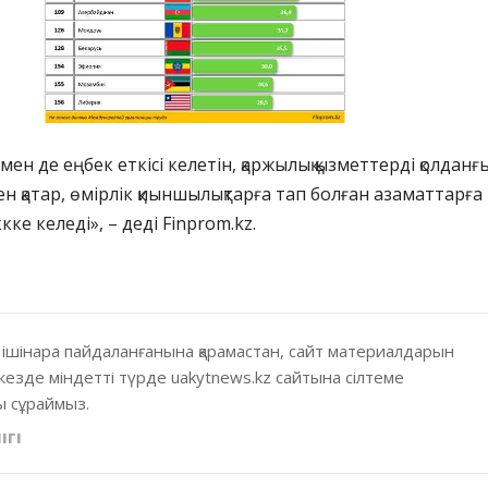
ен де еңбек еткісі келетін, қаржылық қызметтерді қолданғ
ен қатар, өмірлік қиыншылықтарға тап болған азаматтарға
ке келеді», – деді Finprom.kz.
 ішінара пайдаланғанына қарамастан, сайт материалдарын
кезде міндетті түрде uakytnews.kz сайтына сілтеме
 сұраймыз.
ІГІ