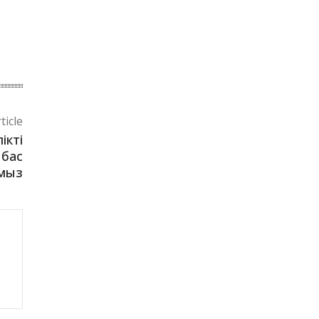
ticle
ікті
 бас
мыз