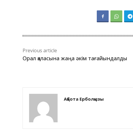
Previous article
Орал қаласына жаңа әкім тағайындалды
Ақбота Ерболқызы