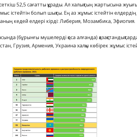
сеткіш 52,5 сағатты құрады. Ал халықтың жартысына жуығ
мыс істейтін болып шықты. Ең аз жұмыс істейтін елдердің
аның кедей елдері кірді: Либерия, Мозамбика, Эфиопия.
сында (бұрынғы мүшелерді қоса алғанда) қазақстандықтард
стан, Грузия, Армения, Украина халқы көбірек жұмыс істе