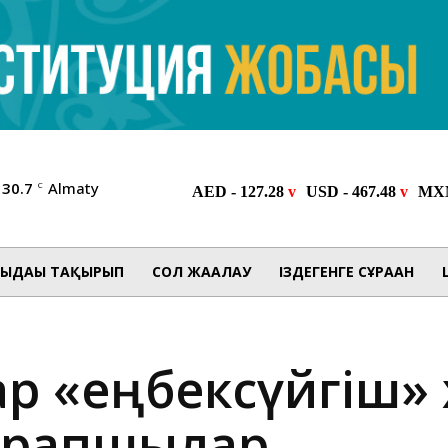
30.7
Almaty
C
ЫДАҒЫ ТАҚЫРЫП
СОЛ ЖАҒАЛАУ
ІЗДЕГЕНГЕ СҰРАҒАН
ар «еңбексүйгіш»
арапшылар