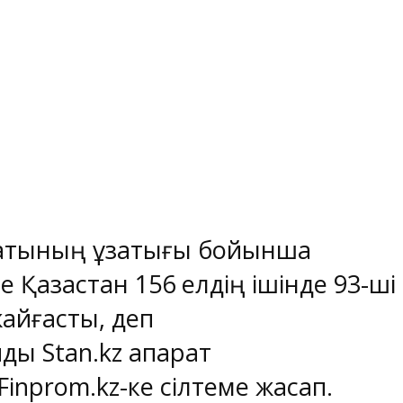
қтының ұзақтығы бойынша
 Қазақстан 156 елдің ішінде 93-ші
айғасты, деп
йды
Stan.kz
ақпарат
Finprom.kz
-ке сілтеме жасап.