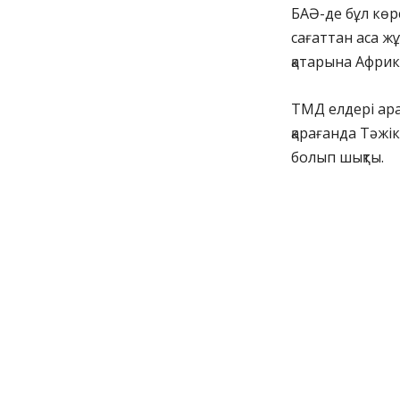
БАӘ-де бұл көр
сағаттан аса жұ
қатарына Африк
ТМД елдері ара
қарағанда Тәжік
болып шықты.