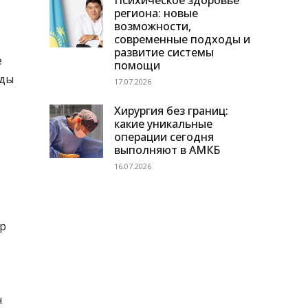
Психическое здоровье
региона: новые
возможности,
современные подходы и
развитие системы
е
помощи
-ды
17.07.2026
Хирургия без границ:
какие уникальные
операции сегодня
выполняют в АМКБ
16.07.2026
ір
н