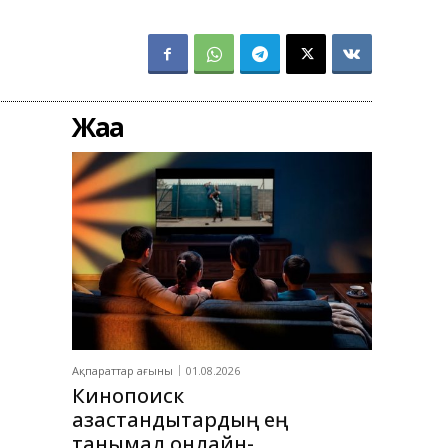
Жаңа
Ақпараттар ағыны
01.08.2026
Кинопоиск
қазақстандықтардың ең
танымал онлайн-