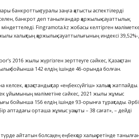
ры банкроттық туралы заңға қатысты аспектілерді
селен, банкрот деп танылғандар қаржылық сауаттылық
 міндеттеледі. Fingramota.kz жобасы келтірген мәліметк
 жылы халықтың қаржылық сауаттылығының индексі 39,52%
oor’s 2016 жылы жүргізген зерттеуге сәйкес, Қазақстан
тылық бойынша 142 елдің ішінде 46-орында болған.
 келсек, қазақстандықтар «еңбексүйгіш» халыққа жатпайды.
бек ұйымының мәліметіне сәйкес, 2021 жылы жұмыс
тығы бойынша 156 елдің ішінде 93-орынға тұрақтады. Әрб
 бір аптадағы орташа жұмыс уақыты – 38 сағат», – дейді
үрде айтатын болсақ, ең еңбекқор халық ретінде танылға