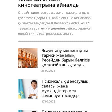
кинотеатрына айналды
Онлайн-кинотеатрға жазылған қазақстандық
қала тұрғындарының әрбір екіншісі Кинопоиск
қызметін таңдайды. K Research Central Asia*
тәуелсіз зерттеуінің дерегіне сәйкес, сервисті
онлайн-кинотеатрларға жазылған...
Ясауитану ғылымындағы
тарихи жаңалық:
Ресейден бұрын белгісіз
қолжазба анықталды
23.07.2026
Психикалық денсаулық
саласы: жаңа
мүмкіндіктер мен
заманауи тәсілдер
17.07.2026