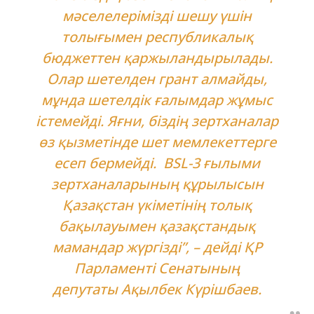
мәселелерімізді шешу үшін
толығымен республикалық
бюджеттен қаржыландырылады.
Олар шетелден грант алмайды,
мұнда шетелдік ғалымдар жұмыс
істемейді. Яғни, біздің зертханалар
өз қызметінде шет мемлекеттерге
есеп бермейді. BSL-3 ғылыми
зертханаларының құрылысын
Қазақстан үкіметінің толық
бақылауымен қазақстандық
мамандар жүргізді”, – дейді ҚР
Парламенті Сенатының
депутаты Ақылбек Күрішбаев.