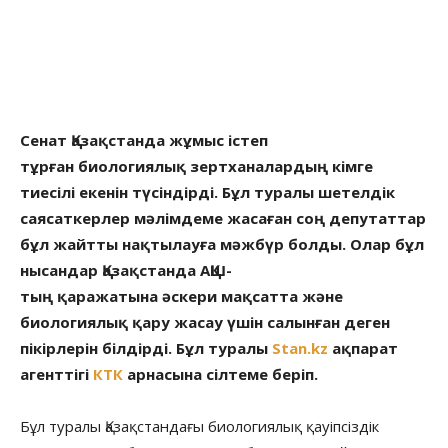
Cенат Қазақстанда жұмыс істеп
тұрған биологиялық зертханалардың кімге
тиесілі екенін түсіндірді. Бұл туралы шетелдік
саясаткерлер мәлімдеме жасаған соң депутаттар
бұл жайтты нақтылауға мәжбүр болды. Олар бұл
нысандар Қазақстанда АҚШ-
тың қаражатына әскери мақсатта және
биологиялық қару жасау үшін салынған деген
пікірлерін білдірді. Бұл туралы
Stan.kz
ақпарат
агенттігі
КТК
арнасына сілтеме беріп.
Бұл туралы Қазақстандағы биологиялық қауіпсіздік