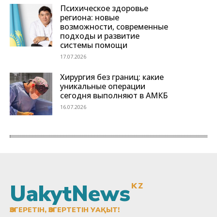
UakytNews
KZ
ӨЗГЕРЕТІН, ӨЗГЕРТЕТІН УАҚЫТ!