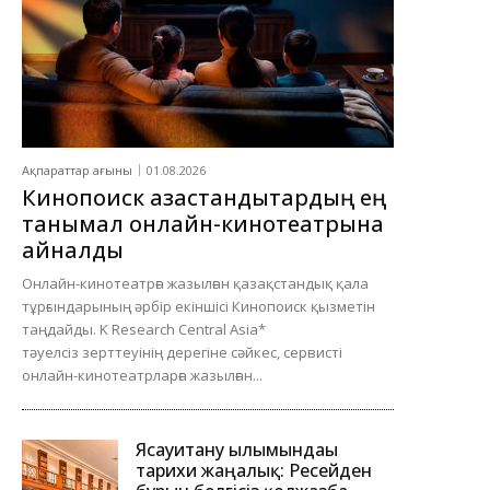
Ақпараттар ағыны
01.08.2026
Кинопоиск қазақстандықтардың ең
танымал онлайн-кинотеатрына
айналды
Онлайн-кинотеатрға жазылған қазақстандық қала
тұрғындарының әрбір екіншісі Кинопоиск қызметін
таңдайды. K Research Central Asia*
тәуелсіз зерттеуінің дерегіне сәйкес, сервисті
онлайн-кинотеатрларға жазылған...
Ясауитану ғылымындағы
тарихи жаңалық: Ресейден