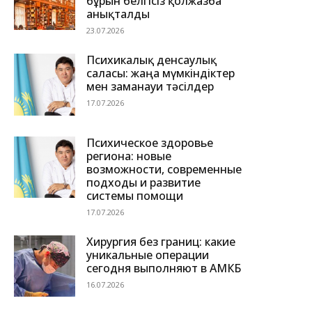
бұрын белгісіз қолжазба
анықталды
23.07.2026
Психикалық денсаулық
саласы: жаңа мүмкіндіктер
мен заманауи тәсілдер
17.07.2026
Психическое здоровье
региона: новые
возможности, современные
подходы и развитие
системы помощи
17.07.2026
Хирургия без границ: какие
уникальные операции
сегодня выполняют в АМКБ
16.07.2026