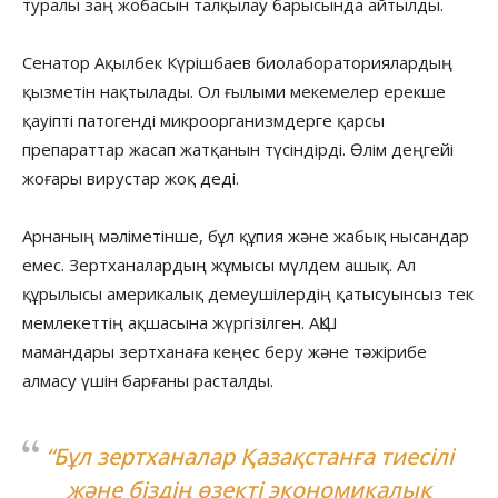
туралы заң жобасын талқылау барысында айтылды.
Сенатор Ақылбек Күрішбаев биолабораториялардың
қызметін нақтылады. Ол ғылыми мекемелер ерекше
қауіпті патогенді микроорганизмдерге қарсы
препараттар жасап жатқанын түсіндірді. Өлім деңгейі
жоғары вирустар жоқ деді.
Арнаның мәліметінше, бұл құпия және жабық нысандар
емес. Зертханалардың жұмысы мүлдем ашық. Ал
құрылысы америкалық демеушілердің қатысуынсыз тек
мемлекеттің ақшасына жүргізілген. АҚШ
мамандары зертханаға кеңес беру және тәжірибе
алмасу үшін барғаны расталды.
“Бұл зертханалар Қазақстанға тиесілі
және біздің өзекті экономикалық