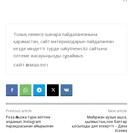
Толық немесе ішінара пайдаланғанына
қарамастан, сайт материалдарын пайдаланған
кезде міндетті түрде uakytnews.kz сайтына
сілтеме жасауыңызды сұраймыз.
САЙТ ӘКІМШІЛІГІ
Previous article
Next article
Роза Әлқожа түрік жігітіне
Мейіржан аузын ашса,
алданып, Instagram
қылмыстық іске баптар
парақшасынан айырылған
қосылады деп ескертті – Дана
Есеева