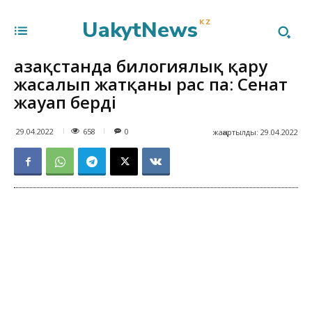
UakytNews
KZ
Қазақстанда билогиялық қару
жасалып жатқаны рас па: Сенат
жауап берді
658
29.04.2022
0
жаңартылды:
29.04.2022