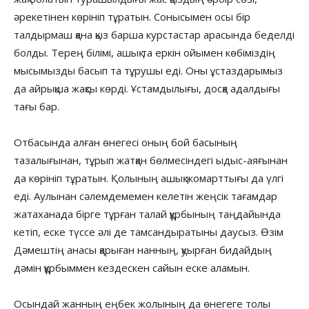
әрекетінен көрініп тұратын. Сонысымен осы бір
талдырмаш қана қыз барша курстастар арасында беделді
болды. Терең білімі, ашық та еркін ойымен көбіміздің
мысымызды басып та тұрушы еді. Оны ұстаздарымыз
да айрықша жақсы көрді. Ұстамдылығы, досқа адалдығы
тағы бар.
Отбасында алған өнегесі оның бой басының
тазалығынан, тұрып жатқан бөлмесіндегі ыдыс-аяғынан
да көрініп тұратын. Қолының ашық жомарттығы да үлгі
еді. Аулынан сәлемдемемен келетін жеңсік тағамдар
жатаханада бірге тұрған талай құрбының таңдайында
кетіп, еске түссе әлі де тамсандыратыны даусыз. Өзім
Дәмештің анасы қарыған нанның, қуырған бидайдың
дәмін құрбыммен кездескен сайын еске аламын.
Осындай жанның еңбек жолының да өнегеге толы