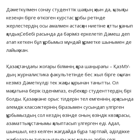
Дәметкүлмен сонау студенттік шақтың қиын да, қызықты
кезеңін бірге өткізген курстас құрбы ретінде
жерлестердің осы амалмен астасқан ниетіне қатты қуанып
қалдық. Себебі расында да бәріміз еркелетіп Дәмеш деп
атап кеткен бұл құрбымыз мұндай құрметке шынымен де
лайық жан.
Қазақстандағы жоғары білімнің қара шаңырағы – ҚазМУ-
дың журналистика факультетінде бес жыл бірге оқыған
кезіміз Дәметкүлді тек жақсы қырынан танытты. Ол
мақсатына берік ізденімпаз, еңбекқор студенттердің бірі
болды. Қазақ және орыс тілдерін тел емгенінің арқасында
әлемдік классиктерінің біразымен сусындап үлгірген
құрбымыздың сол кездің өзінде оның өзіндік көзқарасы,
азаматтық ұстанымы қалыптасып үлгерген еді. Адал,
шыншыл, кез келген жағдайда бұра тартпай, әділдікке
жақ болатын турашылдығы жас қыздың әрбір сөзі,