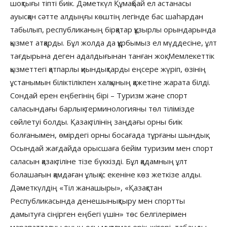
шоқтығы тіпті биік. Дәметкүл Құмақбай ел астанасы
ауысқан сәтте алдыңғы көштің легінде бас шаһардан
табылып, республиканың бірқатар құзырлы орындарында
қызмет атқарды. Бұл жолда да құрбымыз ел мүддесіне, ұлт
тағдырына деген адалдығынан танған жоқ. Мемлекеттік
қызметтегі қатпарлы қиындықтарды еңсере жүріп, өзінің
ұстанымын біліктілікпен халқының қажетіне жарата білді.
Сондай ерен еңбегінің бірі – Туризм және спорт
саласындағы барлық терминологияны төл тілімізде
сөйлетуі болды. Қазақ тілінің заңдағы орны биік
болғанымен, өмірдегі орны босағада тұрғаны шындық.
Осындай жағдайда орысшаға бейім туризим мен спорт
саласын қазақ тіліне тізе бүккізді. Бұл қадамның ұлт
болашағын қамдаған ұлық іс екеніне көз жеткізе алды.
Дәметкүлдің «Тіл жанашыры», «Қазақстан
Республикасында денешынықтыру мен спортты
дамытуға сіңірген еңбегі үшін» төс белгілерімен
марапатталуы оның осы мұқалмас ерік-жігері, табанды