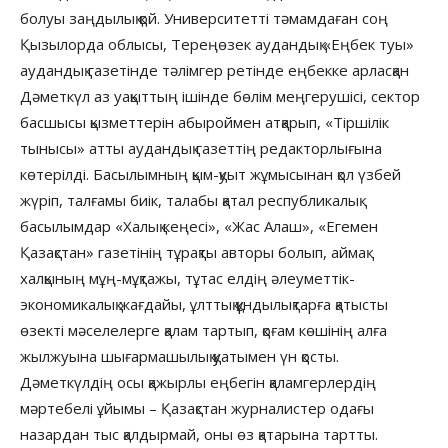
болуы заңдылық қой. Университетті тәмамдаған соң
Қызылорда облысы, Тереңөзек аудандық «Еңбек туы»
аудандық газетінде тәлімгер ретінде еңбекке арласқан
Дәметкүл аз уақыттың ішінде бөлім меңгерушісі, сектор
басшысы қызметтерін абыроймен атқарып, «Тіршілік
тынысы» атты аудандық газеттің редакторлығына
көтерілді. Басылымның қым-қуыт жұмысынан қол үзбей
жүріп, талғамы биік, талабы қатал республикалық
басылымдар «Халық кеңесі», «Жас Алаш», «Егемен
Қазақстан» газетінің тұрақты авторы болып, аймақ
халқының мұң-мұқтажы, тұтас елдің әлеуметтік-
экономикалық жағдайы, ұлттық құндылықтарға қатысты
өзекті мәселелерге қалам тартып, қоғам көшінің алға
жылжуына шығармашылық қуатымен үн қосты.
Дәметкүлдің осы қажырлы еңбегін қаламгерлердің
мәртебелі ұйымы – Қазақстан журналистер одағы
назардан тыс қалдырмай, оны өз қатарына тартты.