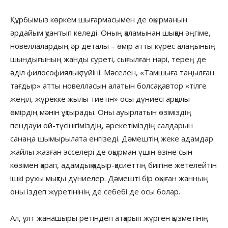
Құрбымыз көркем шығармасымен де оқырманын
әрдайым қуантып келеді. Оның қаламынан шыққан әңгіме,
новеллалардың әр деталы – өмір атты күрес алаңының
шындығының жанды суреті, сығылған нәрі, терең де
әділ философиялық түйіні. Мәселен, «Тамшыға таңылған
тағдыр» атты новелласын алатын болсақ, автор «тілге
жеңіл, жүрекке жылы тиетін» осы дүниесі арқылы
өмірдің мәнін ұқтырады. Оны ауырлатын өзіміздің
пендауи ой-түсінігіміздің, әрекетіміздің салдарын
санаңа шымырылата енгізеді. Дәмештің жеке адамдар
жайлы жазған эсселері де оқырман үшін өзіне сын
көзімен қарап, адамдық қадыр-қасиеттің биігіне жетелейтін
ішкі рухы мықты дүниелер. Дәмешті бір оқыған жанның
оны іздеп жүретінінің де себебі де осы болар.
Ал, ұлт жанашыры ретіндегі атқарып жүрген қызметінің