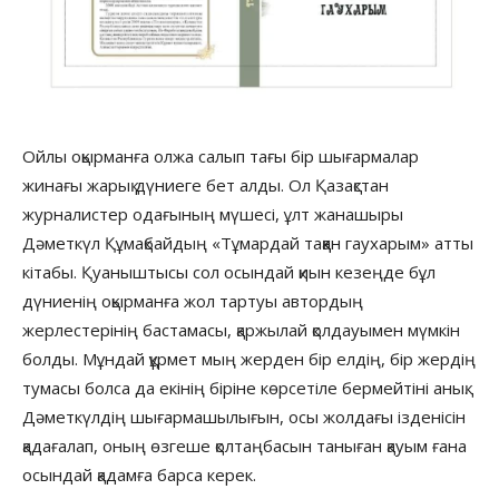
Ойлы оқырманға олжа салып тағы бір шығармалар
жинағы жарық дүниеге бет алды. Ол Қазақстан
журналистер одағының мүшесі, ұлт жанашыры
Дәметкүл Құмақбайдың «Тұмардай таққан гаухарым» атты
кітабы. Қуаныштысы сол осындай қиын кезеңде бұл
дүниенің оқырманға жол тартуы автордың
жерлестерінің бастамасы, қаржылай қолдауымен мүмкін
болды. Мұндай құрмет мың жерден бір елдің, бір жердің
тумасы болса да екінің біріне көрсетіле бермейтіні анық.
Дәметкүлдің шығармашылығын, осы жолдағы ізденісін
қадағалап, оның өзгеше қолтаңбасын таныған қауым ғана
осындай қадамға барса керек.