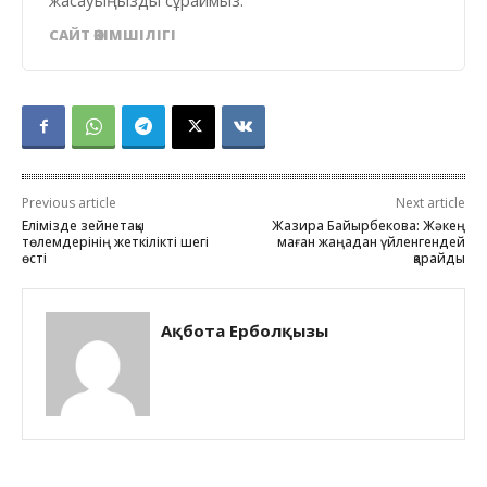
САЙТ ӘКІМШІЛІГІ
Previous article
Next article
Елімізде зейнетақы
Жазира Байырбекова: Жәкең
төлемдерінің жеткілікті шегі
маған жаңадан үйленгендей
өсті
қарайды
Ақбота Ерболқызы