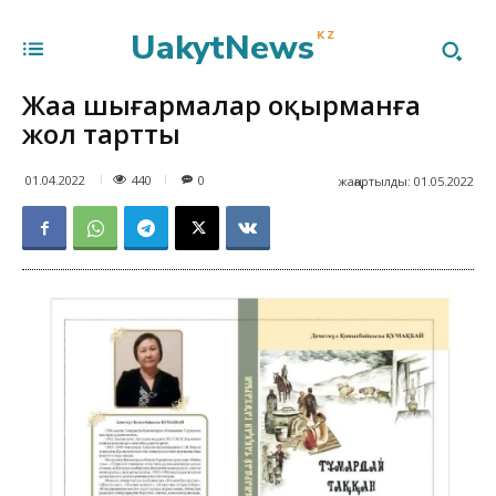
UakytNews
KZ
Жаңа шығармалар оқырманға
жол тартты
440
01.04.2022
0
жаңартылды:
01.05.2022