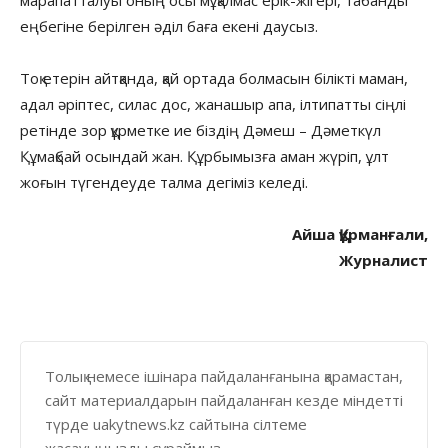
еңбегіне берілген әділ баға екені даусыз.
Тоқ етерін айтқанда, қай ортада болмасын білікті маман,
адал әріптес, силас дос, жанашыр апа, ілтипатты сіңлі
ретінде зор құрметке ие біздің Дәмеш – Дәметкүл
Құмақбай осындай жан. Құрбымызға аман жүріп, ұлт
жоғын түгендеуде талма дегіміз келеді.
Айша Құрманғали,
Журналист
Толық немесе ішінара пайдаланғанына қарамастан,
сайт материалдарын пайдаланған кезде міндетті
түрде uakytnews.kz сайтына сілтеме
жасауыңызды сұраймыз.