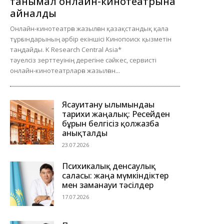
танымал онлайн-кинотеатрына
айналды
Онлайн-кинотеатрға жазылған қазақстандық қала
тұрғындарының әрбір екіншісі Кинопоиск қызметін
таңдайды. K Research Central Asia*
тәуелсіз зерттеуінің дерегіне сәйкес, сервисті
онлайн-кинотеатрларға жазылған...
Ясауитану ғылымындағы
тарихи жаңалық: Ресейден
бұрын белгісіз қолжазба
анықталды
23.07.2026
Психикалық денсаулық
саласы: жаңа мүмкіндіктер
мен заманауи тәсілдер
17.07.2026