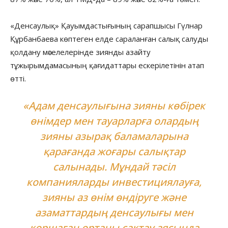
«Денсаулық» Қауымдастығының сарапшысы Гүлнар
Құрбанбаева көптеген елде сараланған салық салуды
қолдану мәселелерінде зиянды азайту
тұжырымдамасының қағидаттары ескерілетінін атап
өтті.
«Адам денсаулығына зияны көбірек
өнімдер мен тауарларға олардың
зияны азырақ баламаларына
қарағанда жоғары салықтар
салынады. Мұндай тәсіл
компанияларды инвестициялауға,
зияны аз өнім өндіруге және
азаматтардың денсаулығы мен
қоршаған ортаны сақтау аясында