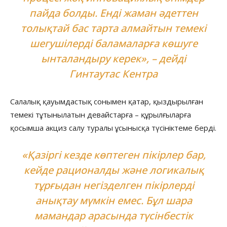
пайда болды. Енді жаман әдеттен
толықтай бас тарта алмайтын темекі
шегушілерді баламаларға көшуге
ынталандыру керек», – дейді
Гинтаутас Кентра
Салалық қауымдастық сонымен қатар, қыздырылған
темекі тұтынылатын девайстарға – құрылғыларға
қосымша акциз салу туралы ұсынысқа түсініктеме берді.
«Қазіргі кезде көптеген пікірлер бар,
кейде рационалды және логикалық
тұрғыдан негізделген пікірлерді
анықтау мүмкін емес. Бұл шара
мамандар арасында түсінбестік