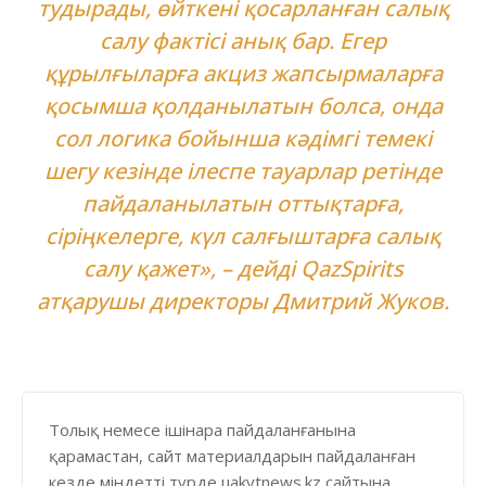
тудырады, өйткені қосарланған салық
салу фактісі анық бар. Егер
құрылғыларға акциз жапсырмаларға
қосымша қолданылатын болса, онда
сол логика бойынша кәдімгі темекі
шегу кезінде ілеспе тауарлар ретінде
пайдаланылатын оттықтарға,
сіріңкелерге, күл салғыштарға салық
салу қажет», – дейді QazSpirits
атқарушы директоры Дмитрий Жуков.
Толық немесе ішінара пайдаланғанына
қарамастан, сайт материалдарын пайдаланған
кезде міндетті түрде uakytnews.kz сайтына