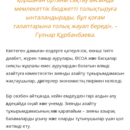
мемлекеттік бюджетті толықтыруға
ынталандырады, бұл қоғам
талаптарына толық жауап береді», –
Гүлнар Құрбанбаева.
Көптеген дамыған елдерге қатерлі ісік, екінші типті
диабет, жүрек-тамыр аурулары, ӨСОА және басқалар
сияқты жұқпалы емес аурулардан болатын өлімді
азайтуға көмектесетін зиянды азайту тұжырымдамасын
жақтаушылар, дәрігерлер экономистің пікірімен келіседі.
Бір сөзбен айтқанда, кейін емдеуден гөрі алдын алу
әлдеқайда оңай және үнемді. Зиянды азайту
тұжырымдамасының мәні қарапайым – зияны азырақ
баламаларды ұсыну және оларды тұтынушылар үшін қол
жетімді ету.