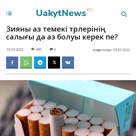
UakytNews
KZ
Зияны аз темекі түрлерінің
салығы да аз болуы керек пе?
490
03.05.2022
0
жаңартылды:
03.05.2022