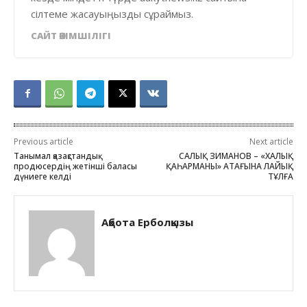
сілтеме жасауыңызды сұраймыз.
САЙТ ӘКІМШІЛІГІ
Previous article
Next article
Танымал қазақстандық
САЛЫҚ ЗИМАНОВ – «ХАЛЫҚ
продюсердің жетінші баласы
ҚАҺАРМАНЫ» АТАҒЫНА ЛАЙЫҚ
дүниеге келді
ТҰЛҒА
Ақбота Ерболқызы