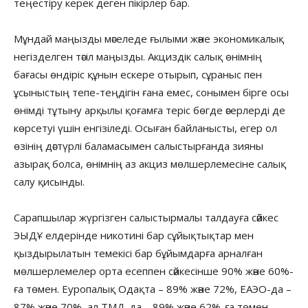
теңестіру керек деген пікірлер бар.
Мұндай маңызды мәселеде ғылыми және экономикалық
негізделген тәсіл маңызды. Акциздік салық өнімнің
бағасы өндіріс құнын ескере отырып, сұраныс пен
ұсыныстың тепе-теңдігін ғана емес, сонымен бірге осы
өнімді тұтыну арқылы қоғамға теріс бөгде әсерлерді де
көрсетуі үшін енгізіледі. Осыған байланысты, егер ол
өзінің дәстүрлі баламасымен салыстырғанда зияны
азырақ болса, өнімнің аз акциз мөлшерлемесіне салық
салу қисынды.
Сарапшылар жүргізген салыстырмалы талдауға сәйкес
ЭЫДҰ елдерінде никотині бар сұйықтықтар мен
қыздырылатын темекісі бар бұйымдарға арналған
мөлшерлемелер орта есеппен сәйкесінше 90% және 60%-
ға төмен. Еуропалық Одақта – 89% және 72%, ЕАЭО-да –
87% және 70%, ал ТМД-да – 89% және 62%-ға төмен.