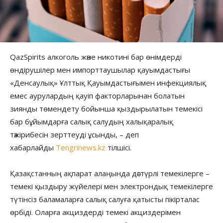
QazSpirits алкоголь және никотині бар өнімдерді
өндірушілер мен импорттаушылар қауымдастығы
«Денсаулық» Ұлттық Қауымдастығымен инфекциялық
емес аурулардың қауіп факторларынан болатын
зиянды төмендету бойынша қыздырылатын темекісі
бар бұйымдарға салық салудың халықаралық
тәжірибесін зерттеуді ұсынды, – деп
хабарлайды
Tengrinews.kz
тілшісі.
Қазақстанның ақпарат алаңында дәстүрлі темекілерге –
темекі қыздыру жүйелері мен электрондық темекілерге
түтінсіз баламаларға салық салуға қатысты пікірталас
өрбіді. Оларға акциздерді темекі акциздерімен