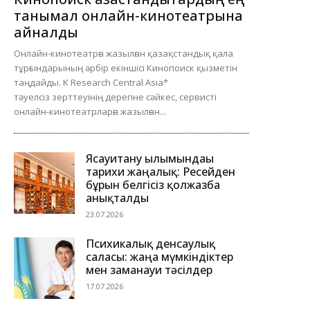
танымал онлайн-кинотеатрына
айналды
Онлайн-кинотеатрға жазылған қазақстандық қала
тұрғындарының әрбір екіншісі Кинопоиск қызметін
таңдайды. K Research Central Asia*
тәуелсіз зерттеуінің дерегіне сәйкес, сервисті
онлайн-кинотеатрларға жазылған...
Ясауитану ғылымындағы
тарихи жаңалық: Ресейден
бұрын белгісіз қолжазба
анықталды
23.07.2026
Психикалық денсаулық
саласы: жаңа мүмкіндіктер
мен заманауи тәсілдер
17.07.2026