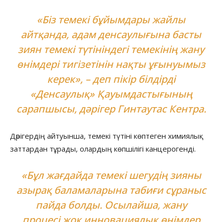
«Біз темекі бұйымдары жайлы
айтқанда, адам денсаулығына басты
зиян темекі түтініндегі темекінің жану
өнімдері тигізетінін нақты ұғынуымыз
керек», – деп пікір білдірді
«Денсаулық» Қауымдастығының
сарапшысы, дәрігер Гинтаутас Кентра.
Дәрігердің айтуынша, темекі түтіні көптеген химиялық
заттардан тұрады, олардың көпшілігі канцерогенді.
«Бұл жағдайда темекі шегудің зияны
азырақ баламаларына табиғи сұраныс
пайда болды. Осылайша, жану
процесі жоқ инновациялық өнімдер