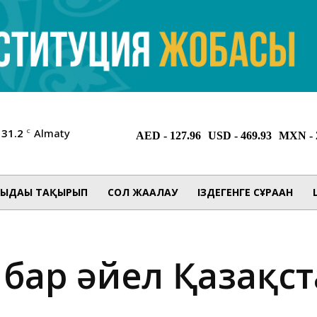
31.2
Almaty
C
ЫДАҒЫ ТАҚЫРЫП
СОЛ ЖАҒАЛАУ
ІЗДЕГЕНГЕ СҰРАҒАН
 бар әйел Қазақс