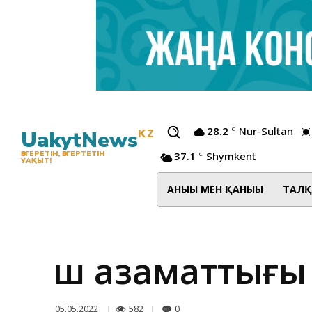
28.2
Nur-Sultan
C
UakytNews
KZ
37.1
Shymkent
ӨЗГЕРЕТІН, ӨЗГЕРТЕТІН
C
УАҚЫТ!
АНЫҒЫ МЕН ҚАНЫҒЫ
ТАЛҚ
Үш азаматтығы
582
0
05.05.2022