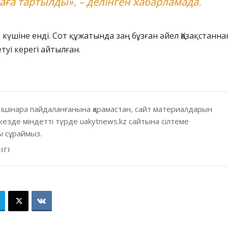
аға тартылды», – делінген хабарламада.
 күшіне енді. Сот құжатында заң бұзған әйел Қазақстанна
етуі керегі айтылған.
 ішінара пайдаланғанына қарамастан, сайт материалдарын
кезде міндетті түрде uakytnews.kz сайтына сілтеме
 сұраймыз.
ІГІ