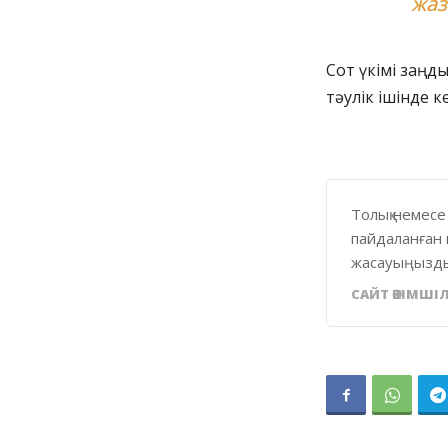
жаз
Сот үкімі заңды
тәулік ішінде к
Толық немесе
пайдаланған 
жасауыңызды
САЙТ ӘКІМШІЛ