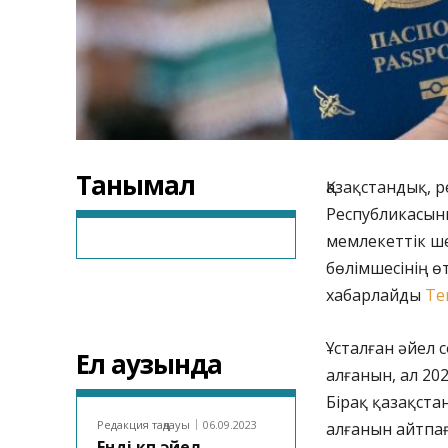
Танымал
Қазақстандық, 
Республикасын
мемлекеттік ше
бөлімшесінің өт
хабарлайды
Te
Ұсталған әйел
Ел аузында
алғанын, ал 2
Бірақ қазақст
Редакция таңдауы
06.09.2023
алғанын айтпа
Енді көп әйел