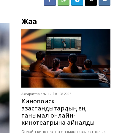
Жаңа
Ақпараттар ағыны
01.08.2026
Кинопоиск
қазақстандықтардың ең
танымал онлайн-
кинотеатрына айналды
Онлайн-кинотеатрға жазылған қазақстандық