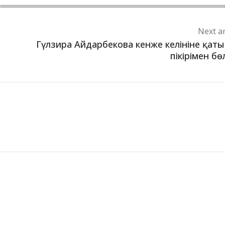
Next ar
Гүлзира Айдарбекова кенже келініне қат
пікірімен бөл