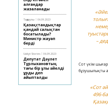
алғандар
жазаланады
«Әйе
толығ
Таңдаулы
06.09.2023
Қазақстандықтар
неме
қандай салықтан
туыстар
босатылады?
Министр жауап
– де
берді
Uakyt Stories
06.09.2023
Депутат Дәулет
Тұрлыхановтың
Сот үкім шығар
тағы бір ұлы әйелді
бұзушылықты а
ұрды деп
айыпталды
«Сот әй
496-ба
Қазақ