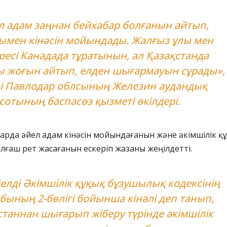
л адам заңнан бейхабар болғанын айтып,
ымен кінәсін мойындады. Жалғыз ұлы мен
ресі Канадада тұратынын, ал Қазақстанда
ы жоғын айтып, елден шығармауын сұрады»,
ді Павлодар облсының Железин аудандық
сотының баспасөз қызметі өкілдері.
арда әйел адам кінәсін мойындағанын және әкімшілік қ
лғаш рет жасағанын ескеріп жазаны жеңілдетті.
елді Әкімшілік құқық бұзушылық кодексінің
бының 2-бөлігі бойынша кінәлі деп танып,
станнан шығарып жіберу түрінде әкімшілік