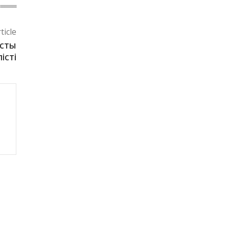
ticle
ысты
істі