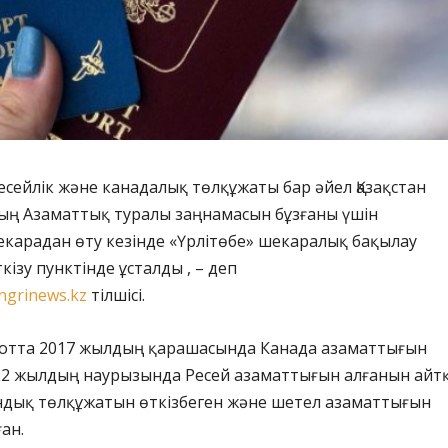
ресейлік және канадалық төлқұжаты бар әйел Қазақстан
ың Азаматтық туралы заңнамасын бұзғаны үшін
карадан өту кезінде «Үрлітөбе» шекаралық бақылау
кізу пунктінде ұсталды , – деп
ngrinews.kz
тілшісі.
 сотта 2017 жылдың қарашасында Канада азаматтығын
022 жылдың наурызында Ресей азаматтығын алғанын айтқ
андық төлқұжатын өткізбеген және шетел азаматтығын
ған.