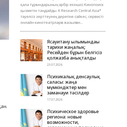
қала тұрғындарының әрбір екіншісі Кинопоиск
қызметін таңдайды. K Research Central Asia*
тәуелсіз зерттеуінің дерегіне сәйкес, сервисті
онлайн-кинотеатрларға жазылған...
Ясауитану ғылымындағы
тарихи жаңалық:
Ресейден бұрын белгісіз
қолжазба анықталды
23.07.2026
Психикалық денсаулық
саласы: жаңа
мүмкіндіктер мен
заманауи тәсілдер
17.07.2026
ан.
Психическое здоровье
региона: новые
возможности,