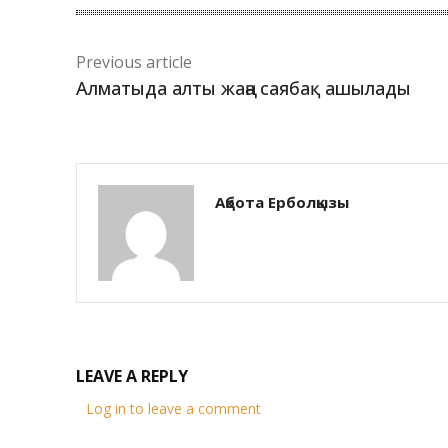
Previous article
Алматыда алты жаңа саябақ ашылады
Ақбота Ерболқызы
LEAVE A REPLY
Log in to leave a comment