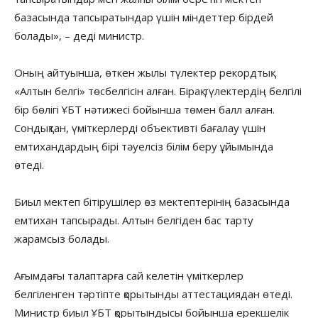
базасында тапсыратындар үшін міндеттер бірдей
болады», – деді министр.
Оның айтуынша, өткен жылы түлектер рекордтық
«Алтын белгі» төсбелгісін алған. Бірақ түлектердің белгілі
бір бөлігі ҰБТ нәтижесі бойынша төмен балл алған.
Сондықтан, үміткерлерді объективті бағалау үшін
емтихандардың бірі тәуелсіз білім беру ұйымында
өтеді.
Биыл мектеп бітірушілер өз мектептерінің базасында
емтихан тапсырады. Алтын белгіден бас тарту
жарамсыз болады.
Ағымдағы талаптарға сай келетін үміткерлер
белгіленген тәртіпте қорытынды аттестациядан өтеді.
Министр биыл ҰБТ қорытындысы бойынша ерекшелік