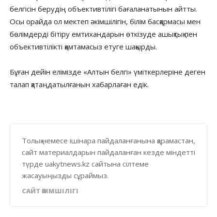
белгісін берудің объективтілігі бағаланатынын айтты.
Осы орайда ол мектеп әкімшілігін, білім басқармасы мен
бөлімдерді бітіру емтихандарын өткізуде ашықтық пен
объективтілікті қамтамасыз етуге шақырды.
Бұған дейін елімізде «Алтын белгі» үміткерлеріне деген
талап қатаңдатылғанын хабарлаған едік.
Толық немесе ішінара пайдаланғанына қарамастан,
сайт материалдарын пайдаланған кезде міндетті
түрде uakytnews.kz сайтына сілтеме
жасауыңызды сұраймыз.
САЙТ ӘКІМШІЛІГІ