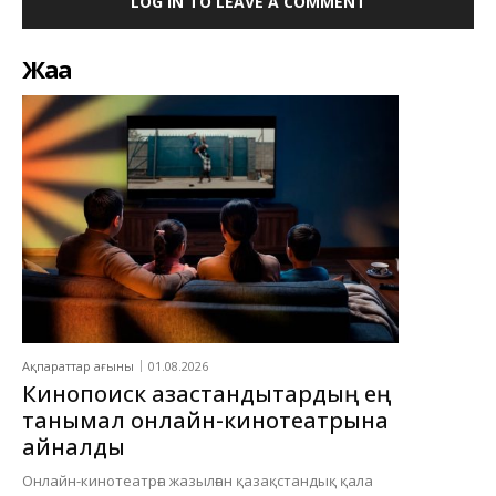
LOG IN TO LEAVE A COMMENT
Жаңа
Ақпараттар ағыны
01.08.2026
Кинопоиск қазақстандықтардың ең
танымал онлайн-кинотеатрына
айналды
Онлайн-кинотеатрға жазылған қазақстандық қала