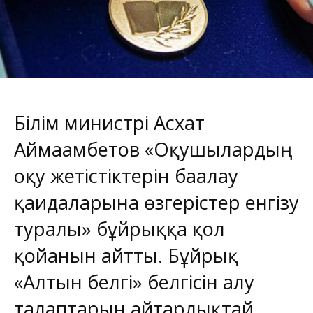
Білім министрі Асхат
Аймағамбетов «Оқушылардың
оқу жетістіктерін бағалау
қағидаларына өзгерістер енгізу
туралы» бұйрыққа қол
қойғанын айтты. Бұйрық
«Алтын белгі» белгісін алу
талаптарын айтарлықтай