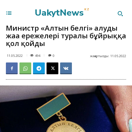
UakytNews
KZ
Министр «Алтын белгі» алудың
жаңа ережелері туралы бұйрыққа
қол қойды
494
11.05.2022
0
жаңартылды:
11.05.2022