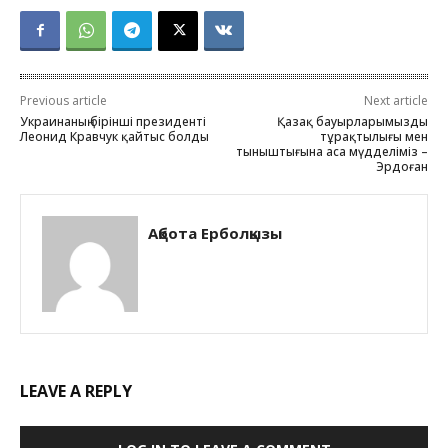
Previous article
Next article
Украинаның бірінші президенті
Қазақ бауырларымыздың
Леонид Кравчук қайтыс болды
тұрақтылығы мен
тыныштығына аса мүдделіміз –
Эрдоған
Ақбота Ерболқызы
LEAVE A REPLY