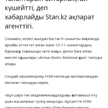
күшейтті, деп
хабарлайды
Stan.kz
ақпарат
агенттігі.
Сонымен, келесі жылдан бастап 9-сыныпты аяқтағанда
арнайы аттестат алған және 10-11-сыныптардың
барлық оқу тоқсанында «өте жақсы» деген баға алған
мектеп оқушылары «Алтын белгі» белгісіне құжат тапсыра
алады.
Сондай-ақ талапкерлер НЗМ негізінде математикадан
емтихан тапсыруы керек.
«Бұл шара тек академиялық адалдықты қамтамасыз ету
үшін жасалғанын түсіну маңызды. Бұл ретте НЗМ
тапсыратындар мен жалпы білім беретін мектеп