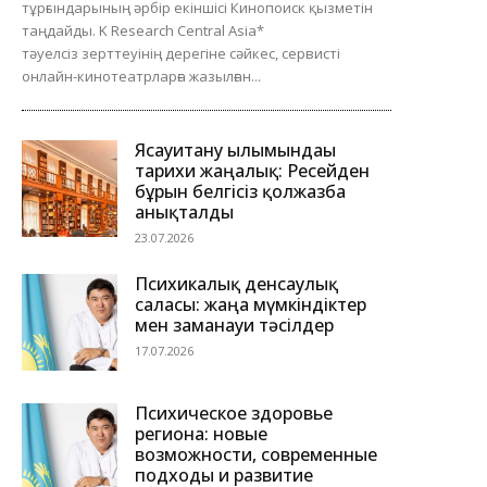
тұрғындарының әрбір екіншісі Кинопоиск қызметін
таңдайды. K Research Central Asia*
тәуелсіз зерттеуінің дерегіне сәйкес, сервисті
онлайн-кинотеатрларға жазылған...
Ясауитану ғылымындағы
тарихи жаңалық: Ресейден
бұрын белгісіз қолжазба
анықталды
23.07.2026
Психикалық денсаулық
саласы: жаңа мүмкіндіктер
мен заманауи тәсілдер
17.07.2026
Психическое здоровье
региона: новые
возможности, современные
подходы и развитие