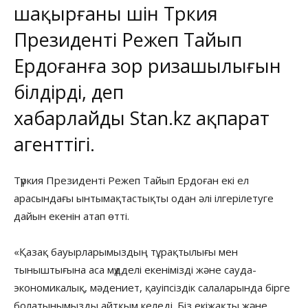
шақырғаны үшін Түркия
Президенті Режеп Тайып
Ердоғанға зор ризашылығын
білдірді, деп
хабарлайды
Stan.kz
ақпарат
агенттігі.
Түркия Президенті Режеп Тайып Ердоған екі ел
арасындағы ынтымақтастықты одан әлі ілгерілетуге
дайын екенін атап өтті.
«Қазақ бауырларымыздың тұрақтылығы мен
тыныштығына аса мүдделі екенімізді және сауда-
экономикалық, мәдениет, қауіпсіздік салаларында бірге
болатынымызды айтқым келеді. Біз екіжақты және