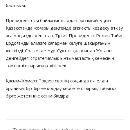
басшысы.
Президент осы байланысты одан әрі нығайту үшін
Қазақстанда жоғары деңгейде екіжақты кездесу өткізу
аса маңызды деп атап, Түркия Президенті, Режеп Тайип
Ердоғанды елімізге сапармен келуге шақырғанын
жеткізді. Сол кезде Нұр-Сұлтан қаласында Жоғары
деңгейдегі стратегиялық ынтымақтастық кеңесінің
төртінші отырысы өткізілмек.
Қасым-Жомарт Тоқаев сөзінің соңында екі елдің
әрдайым бір-біріне қолдау көрсете отырып, табысқа
бірге жететініне сенім білдірді.
Толық немесе ішінара пайдаланғанына