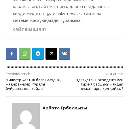
қарамастан, сайт материалдарын пайдаланған
кезде міндетті түрде uakytnews.kz сайтына
сілтеме жасауыңызды сұраймыз.
САЙТ ӘКІМШІЛІГІ
Previous article
Next article
Министр «Алтын белгі» алудың
Қазақстан Президенті мен
жаңа ережелері туралы
Түркия басшысы қандай
бұйрыққа қол қойды
құжаттарға қол қойды?
Ақбота Ерболқызы