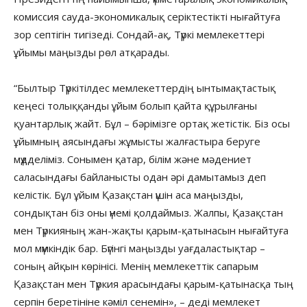
комиссия сауда-экономикалық серіктестікті нығайтуға
зор септігін тигізеді. Сондай-ақ, Түркі мемлекеттері
ұйымы маңызды рөл атқарады.
“Былтыр Түркітілдес мемлекеттердің ынтымақтастық
кеңесі толыққанды ұйым болып қайта құрылғаны
қуантарлық жайт. Бұл – бәрімізге ортақ жетістік. Біз осы
ұйымның аясындағы жұмысты жалғастыра беруге
мүдделіміз. Сонымен қатар, білім және мәдениет
саласындағы байланысты одан әрі дамытамыз деп
келістік. Бұл ұйым Қазақстан үшін аса маңызды,
сондықтан біз оны үнемі қолдаймыз. Жалпы, Қазақстан
мен Түркияның жан-жақты қарым-қатынасын нығайтуға
мол мүмкіндік бар. Бүгінгі маңызды уағдаластықтар –
соның айқын көрінісі. Менің мемлекеттік сапарым
Қазақстан мен Түркия арасындағы қарым-қатынасқа тың
серпін беретініне кәміл сенемін», – деді мемлекет