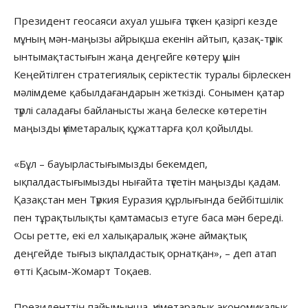
Президент геосаяси ахуал ушыға түскен қазіргі кезде
мұның мән-маңызы айрықша екенін айтып, қазақ-түрік
ынтымақтастығын жаңа деңгейге көтеру үшін
Кеңейтілген стратегиялық серіктестік туралы бірлескен
мәлімдеме қабылдағандарын жеткізді. Сонымен қатар
түрлі саладағы байланысты жаңа белеске көтеретін
маңызды үкіметаралық құжаттарға қол қойылды.
«Бұл – бауырластығымызды бекемдеп,
ықпалдастығымызды нығайта түсетін маңызды қадам.
Қазақстан мен Түркия Еуразия құрлығында бейбітшілік
пен тұрақтылықты қамтамасыз етуге баса мән береді.
Осы ретте, екі ел халықаралық және аймақтық
деңгейде тығыз ықпалдастық орнатқан», – деп атап
өтті Қасым-Жомарт Тоқаев.
Президенттің пайымынша, үкіметаралық экономикалық