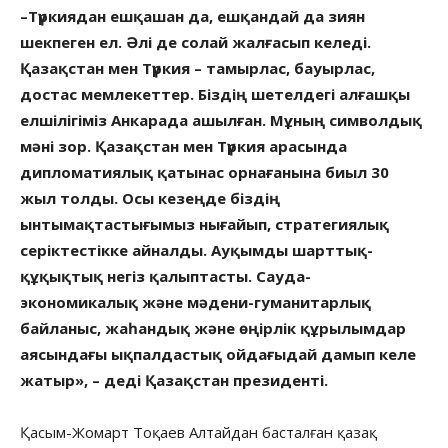
–Түркиядан ешқашан да, ешқандай да зиян
шекпеген ел. Әлі де солай жалғасып келеді.
Қазақстан мен Түркия – тамырлас, бауырлас,
достас мемлекеттер. Біздің шетелдегі алғашқы
елшілігіміз Анкарада ашылған. Мұның символдық
мәні зор. Қазақстан мен Түркия арасында
дипломатиялық қатынас орнағанына биыл 30
жыл толды. Осы кезеңде біздің
ынтымақтастығымыз нығайып, стратегиялық
серіктестікке айналды. Ауқымды шарттық-
құқықтық негіз қалыптасты. Сауда-
экономикалық және мәдени-гуманитарлық
байланыс, жаһандық және өңірлік құрылымдар
аясындағы ықпалдастық ойдағыдай дамып келе
жатыр», – деді Қазақстан президенті.
Қасым-Жомарт Тоқаев Алтайдан басталған қазақ