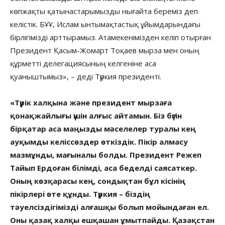
көпжақты қатынастарымызды нығайта береміз деп
келістік. БҰҰ, Ислам ынтымақтастық ұйымдарындағы
бірлігімізді арттырамыз. Атамекенімізден келіп отырған
Президент Қасым-Жомарт Тоқаев мырза мен оның
құрметті делегациясының келгеніне аса
қуаныштымыз», – деді Түркия президенті.
«Түрік халқына және президент мырзаға
қонақжайлығы үшін алғыс айтамын. Біз бүгін
бірқатар аса маңызды мәселелер туралы кең
ауқымды келіссөздер өткіздік. Пікір алмасу
мазмұнды, мағыналы болды. Президент Режеп
Тайып Ердоған білімді, аса беделді саясаткер.
Оның көзқарасы кең, сондықтан бұл кісінің
пікірлері өте құнды. Түркия – біздің
тәуелсіздігімізді алғашқы болып мойындаған ел.
Оны қазақ халқы ешқашан ұмытпайды. Қазақстан