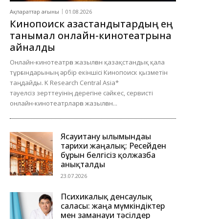
Ақпараттар ағыны
01.08.2026
Кинопоиск қазақстандықтардың ең
танымал онлайн-кинотеатрына
айналды
Онлайн-кинотеатрға жазылған қазақстандық қала
тұрғындарының әрбір екіншісі Кинопоиск қызметін
таңдайды. K Research Central Asia*
тәуелсіз зерттеуінің дерегіне сәйкес, сервисті
онлайн-кинотеатрларға жазылған...
Ясауитану ғылымындағы
тарихи жаңалық: Ресейден
бұрын белгісіз қолжазба
анықталды
23.07.2026
Психикалық денсаулық
саласы: жаңа мүмкіндіктер
мен заманауи тәсілдер