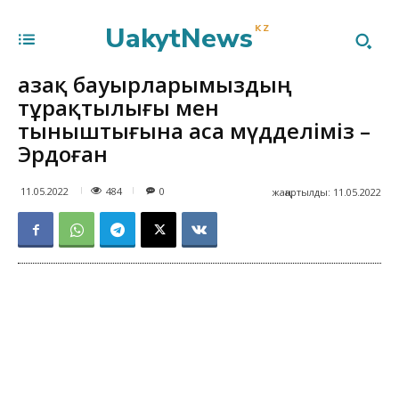
UakytNews
KZ
Қазақ бауырларымыздың
тұрақтылығы мен
тыныштығына аса мүдделіміз –
Эрдоған
484
11.05.2022
0
жаңартылды:
11.05.2022