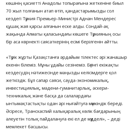
көшінің қасиетті Анадолы топырағына жеткеніне биыл
70 жыл толғанын атап өтіп, қандастарымызды сол
кездегі Түркия Премьер-Министрі Аднан Мендерес
құшақ жая қарсы алғанын еске алды. Сондай-ақ
жақында Алматы қаласындағы көшеге Түркияның осы
бір аса көрнекті саясаткерінің есімі берілгенін айтты.
«Түрік жұрты Қазақстанға әрдайым тілектес әрі жанашыр
екенін білеміз. Мұны ұдайы сезінеміз. Бүгінгі екіжақты
кездесудің нәтижесінде маңызды келісімдерге қол
жеткіздік. Бұл сапар саяси, сауда-экономикалық,
инвестициялық, мәдени-гуманитарлық, әскери-
техникалық және басқа да салалардағы
ынтымақтастықты одан әрі нығайтуға мүмкіндік береді.
Әсіресе, Транскаспий халықаралық көлік бағдарының
әлеуетін толық пайдалануға екі ел де мүдделі», – деді
мемлекет басшысы.