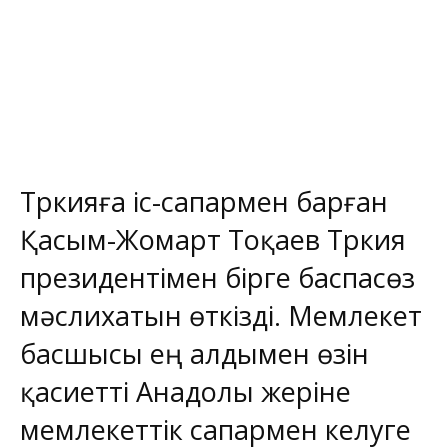
Түркияға іс-сапармен барған
Қасым-Жомарт Тоқаев Түркия
президентімен бірге баспасөз
мәслихатын өткізді. Мемлекет
басшысы ең алдымен өзін
қасиетті Анадолы жеріне
мемлекеттік сапармен келуге