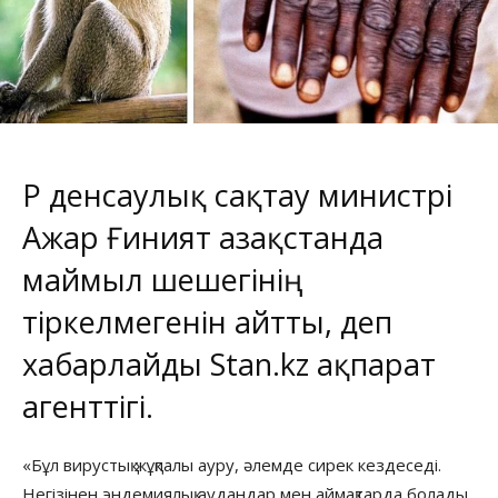
ҚР денсаулық сақтау министрі
Ажар Ғиният Қазақстанда
маймыл шешегінің
тіркелмегенін айтты, деп
хабарлайды
Stan.kz
ақпарат
агенттігі.
«Бұл вирустық жұқпалы ауру, әлемде сирек кездеседі.
Негізінен эндемиялық аудандар мен аймақтарда болады.