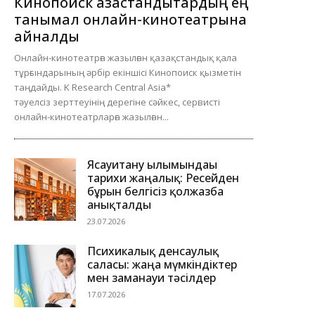
Кинопоиск қазақстандықтардың ең
танымал онлайн-кинотеатрына
айналды
Онлайн-кинотеатрға жазылған қазақстандық қала
тұрғындарының әрбір екіншісі Кинопоиск қызметін
таңдайды. K Research Central Asia*
тәуелсіз зерттеуінің дерегіне сәйкес, сервисті
онлайн-кинотеатрларға жазылған...
Ясауитану ғылымындағы
тарихи жаңалық: Ресейден
бұрын белгісіз қолжазба
анықталды
23.07.2026
Психикалық денсаулық
саласы: жаңа мүмкіндіктер
мен заманауи тәсілдер
17.07.2026