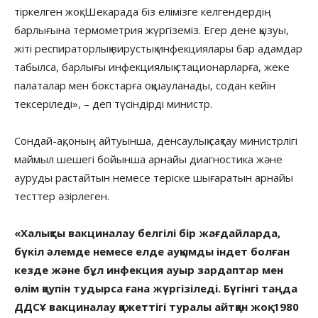
тіркелген жоқ. Шекарада біз елімізге келгендердің
барлығына термометрия жүргіземіз. Егер дене қызуы,
жіті респираторлық вирустық инфекциялары бар адамдар
табылса, барлығы инфекциялық стационарларға, жеке
палаталар мен бокстарға оқшауланады, содан кейін
тексеріледі», – деп түсіндірді министр.
Сондай-ақ, оның айтуынша, денсаулық сақтау министрлігі
маймыл шешегі бойынша арнайы диагностика және
ауруды растайтын немесе теріске шығаратын арнайы
тесттер әзірлеген.
«Халықты вакциналау белгілі бір жағдайларда,
бүкіл әлемде немесе елде ауқымды індет болған
кезде және бұл инфекция ауыр зардаптар мен
өлім қаупін тудырса ғана жүргізіледі. Бүгінгі таңда
ДДСҰ вакциналау қажеттігі туралы айтқан жоқ. 1980