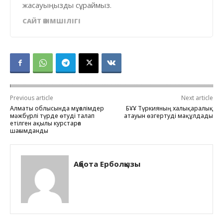
жасауыңызды сұраймыз.
САЙТ ӘКІМШІЛІГІ
Previous article
Next article
Алматы облысында мұғалімдер
БҰҰ Түркияның халықаралық
мәжбүрлі түрде өтуді талап
атауын өзгертуді мақұлдады
етілген ақылы курстарға
шағымданды
Ақбота Ерболқызы