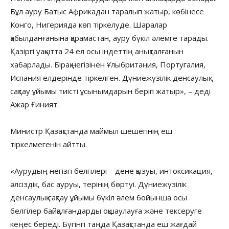
Бұл ауру Батыс Африкадан таралып жатыр, көбінесе
Конго, Нигерияда көп тіркелуде. Шаралар
қабылданғанына қарамастан, ауру бүкіл әлемге тарады.
Қазіргі уақытта 24 ел осы індеттің анықталғанын
хабарлады. Бірақ негізінен Ұлыбритания, Португалия,
Испания елдерінде тіркелген. Дүниежүзілік денсаулық
сақтау ұйымы тиісті ұсынымдарын беріп жатыр», – деді
Ажар Ғиният.
Министр Қазақстанда маймыл шешегінің еш
тіркелмегенін айтты.
«Аурудың негізгі белгілері – дене қызуы, интоксикация,
әлсіздік, бас ауруы, терінің бөртуі. Дүниежүзілік
денсаулық сақтау ұйымы бүкіл әлем бойынша осы
белгілер байқалғандарды оқшаулауға және тексеруге
кеңес береді. Бүгінгі таңда Қазақстанда еш жағдай