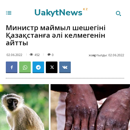
UakytNews
KZ
Министр маймыл шешегінің
Қазақстанға әлі келмегенін
айтты
452
02.06.2022
0
жаңартылды:
02.06.2022