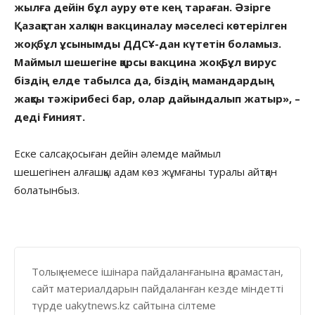
жылға дейін бұл ауру өте кең тараған. Әзірге
Қазақстан халқын вакциналау мәселесі көтерілген
жоқ, бұл ұсынымды ДДСҰ-дан күтетін боламыз.
Маймыл шешегіне қарсы вакцина жоқ. Бұл вирус
біздің елде табылса да, біздің мамандардың
жақсы тәжірибесі бар, олар дайындалып жатыр», –
деді Ғиният.
Еске салсақ, осыған дейін әлемде маймыл
шешегінен алғашқы адам көз жұмғаны туралы айтқан
болатынбыз.
Толық немесе ішінара пайдаланғанына қарамастан,
сайт материалдарын пайдаланған кезде міндетті
түрде uakytnews.kz сайтына сілтеме