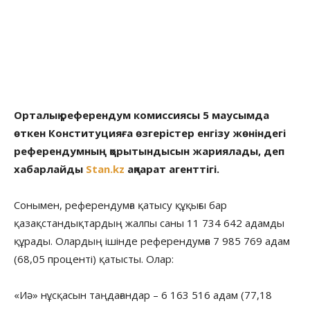
Орталық референдум комиссиясы 5 маусымда
өткен Конституцияға өзгерістер енгізу жөніндегі
референдумның қорытындысын жариялады, деп
хабарлайды
Stan.kz
ақпарат агенттігі.
Сонымен, референдумға қатысу құқығы бар
қазақстандықтардың жалпы саны 11 734 642 адамды
құрады. Олардың ішінде референдумға 7 985 769 адам
(68,05 проценті) қатысты. Олар:
«Иә» нұсқасын таңдағандар – 6 163 516 адам (77,18