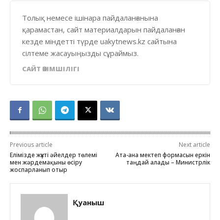
Толық немесе ішінара пайдаланғанына
қарамастан, сайт материалдарын пайдаланған
кезде міндетті түрде uakytnews.kz сайтына
сілтеме жасауыңызды сұраймыз.
САЙТ ӘКІМШІЛІГІ
Previous article
Next article
Елімізде жүкті әйелдер төлемі
Ата-ана мектеп формасын еркін
мен жәрдемақыны өсіру
таңдай алады – Министрлік
жоспарланып отыр
Қуаныш