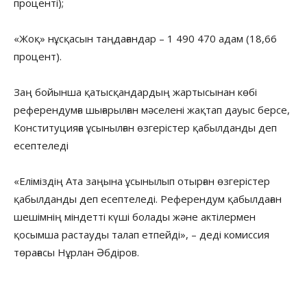
проценті);
«Жоқ» нұсқасын таңдағандар – 1 490 470 адам (18,66
процент).
Заң бойынша қатысқандардың жартысынан көбі
референдумға шығарылған мәселені жақтап дауыс берсе,
Конституцияға ұсынылған өзгерістер қабылданды деп
есептеледі
«Еліміздің Ата заңына ұсынылып отырған өзгерістер
қабылданды деп есептеледі. Референдум қабылдаған
шешімнің міндетті күші болады және актілермен
қосымша растауды талап етпейді», – деді комиссия
төрағасы Нұрлан Әбдіров.