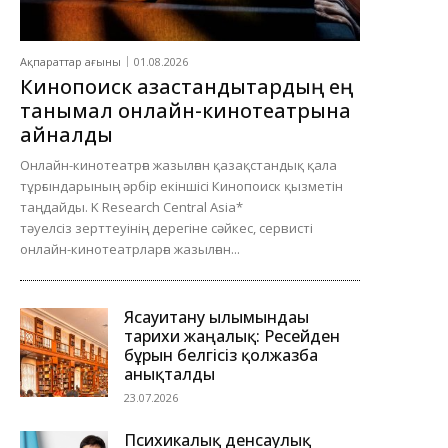
Ақпараттар ағыны
01.08.2026
Кинопоиск қазақстандықтардың ең
танымал онлайн-кинотеатрына
айналды
Онлайн-кинотеатрға жазылған қазақстандық қала
тұрғындарының әрбір екіншісі Кинопоиск қызметін
таңдайды. K Research Central Asia*
тәуелсіз зерттеуінің дерегіне сәйкес, сервисті
онлайн-кинотеатрларға жазылған...
Ясауитану ғылымындағы
тарихи жаңалық: Ресейден
бұрын белгісіз қолжазба
анықталды
23.07.2026
Психикалық денсаулық