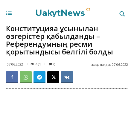
UakytNews
KZ
Конституцияға ұсынылған
өзгерістер қабылданды –
Референдумның ресми
қорытындысы белгілі болды
451
07.06.2022
0
жаңартылды:
07.06.2022