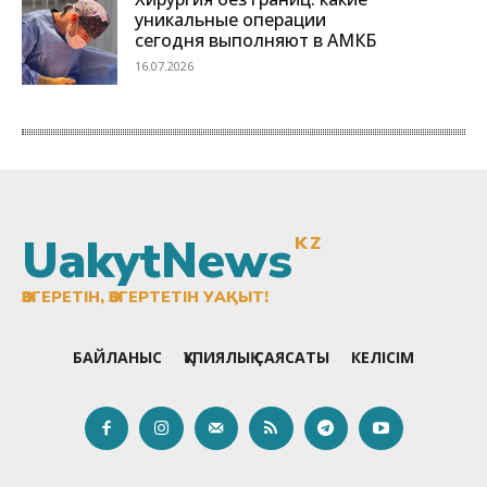
UakytNews
KZ
ӨЗГЕРЕТІН, ӨЗГЕРТЕТІН УАҚЫТ!
БАЙЛАНЫС
ҚҰПИЯЛЫҚ САЯСАТЫ
КЕЛІСІМ