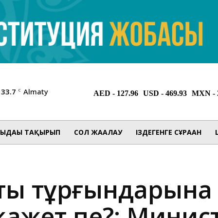
33.7
Almaty
C
ЫДАҒЫ ТАҚЫРЫП
СОЛ ЖАҒАЛАУ
ІЗДЕГЕНГЕ СҰРАҒАН
тың тұрғындарына
 қажет пе?: Минис