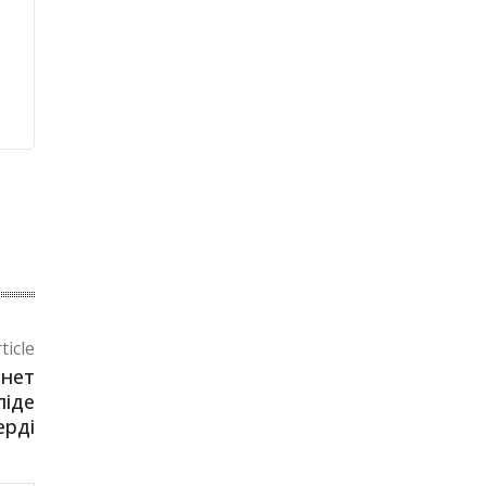
ticle
йнет
ліде
ерді