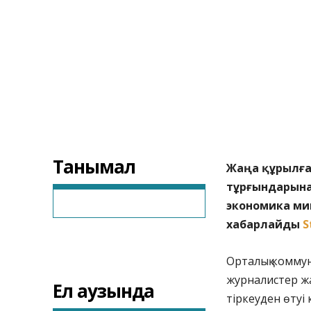
Танымал
Жаңа құрылға
тұрғындарына 
экономика ми
хабарлайды
S
Орталық коммун
журналистер ж
Ел аузында
тіркеуден өтуі 