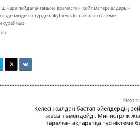
 ішінара пайдаланғанына қарамастан, сайт материалдарын
кезде міндетті түрде uakytnews.kz сайтына сілтеме
 сұраймыз.
ІГІ
Next ar
Келесі жылдан бастап әйелдердің зе
жасы төмендейді: Министрлік же
таралған ақпаратқа түсініктеме б