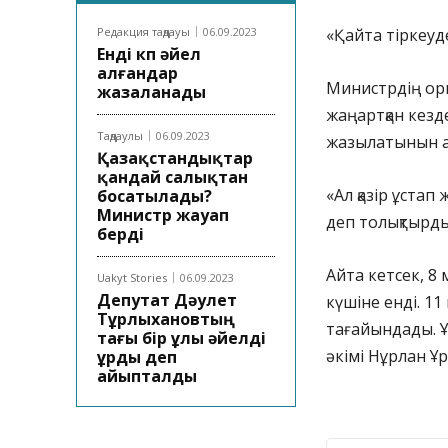
Редакция таңдауы
06.09.2023
«Қайта тіркеуде
Енді көп әйел
алғандар
Министрдің ор
жазаланады
жаңартқан кезде
Таңдаулы
06.09.2023
жазылатынын 
Қазақстандықтар
қандай салықтан
«Ал қазір ұстап
босатылады?
Министр жауап
деп толықтырд
берді
Айта кетсек, 8
Uakyt Stories
06.09.2023
Депутат Дәулет
күшіне енді. 1
Тұрлыхановтың
тағайындады. Ұ
тағы бір ұлы әйелді
әкімі Нұрлан Ұ
ұрды деп
айыпталды