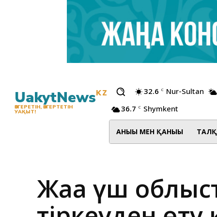
32.6
Nur-Sultan
C
UakytNews
KZ
36.7
Shymkent
ӨЗГЕРЕТІН, ӨЗГЕРТЕТІН
C
УАҚЫТ!
АНЫҒЫ МЕН ҚАНЫҒЫ
ТАЛҚ
Жаңа үш облыс
тіркеуден өту