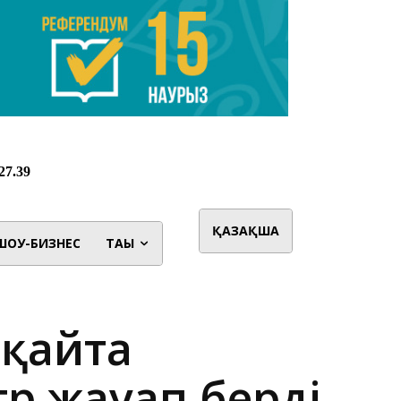
ҚАЗАҚША
ШОУ-БИЗНЕС
ТАҒЫ
 қайта
тр жауап берді