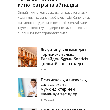
кинотеатрына айналды
Онлайн-кинотеатрға жазылған қазақстандық
қала тұрғындарының әрбір екіншісі Кинопоиск
қызметін таңдайды. K Research Central Asia*
тәуелсіз зерттеуінің дерегіне сәйкес, сервисті
онлайн-кинотеатрларға жазылған...
Ясауитану ғылымындағы
тарихи жаңалық:
Ресейден бұрын белгісіз
қолжазба анықталды
қ
23.07.2026
Психикалық денсаулық
саласы: жаңа
мүмкіндіктер мен
заманауи тәсілдер
17.07.2026