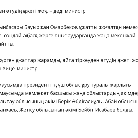
н өтудің қажеті жоқ», – деді министр.
ынбасары Бауыржан Омарбеков құжатты жоғалтқан немес
, сондай-ақ басқа жерге қоныс аударғанда жаңа мекенжай
айтты.
 жүрген құжаттар жарамды, қайта тіркеуден өтудің қажеті жоқ
ы вице-министр.
 маусымда президенттің үш облыс құру туралы жарлығы
1 маусымда мемлекет басшысы жаңа облыстардың әкімде
лытау облысының әкімі Берік Әбдіғалиұлы, Абай облыс
ранхаев, Жетісу облысының әкімі Бейбіт Исабаев болды.