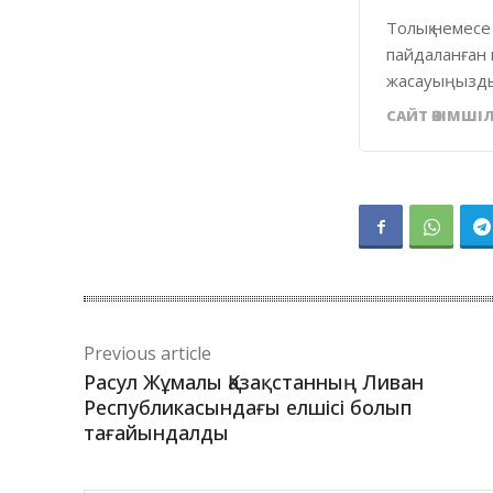
Толық немесе
пайдаланған 
жасауыңызды
САЙТ ӘКІМШІЛ
Previous article
Расул Жұмалы Қазақстанның Ливан
Республикасындағы елшісі болып
тағайындалды