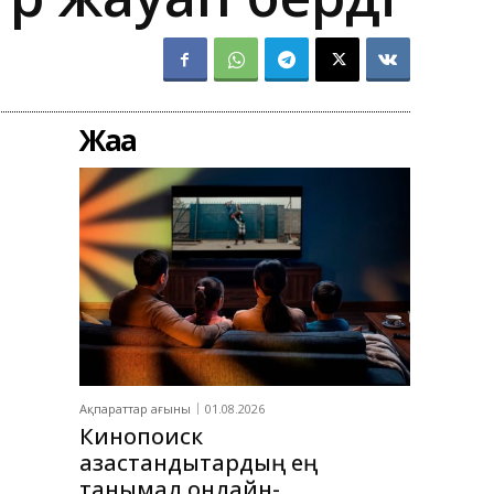
Жаңа
Ақпараттар ағыны
01.08.2026
Кинопоиск
қазақстандықтардың ең
танымал онлайн-