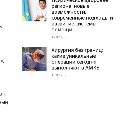
Психическое здоровье
региона: новые
возможности,
современные подходы и
развитие системы
е
помощи
17.07.2026
Хирургия без границ:
какие уникальные
», –
операции сегодня
выполняют в АМКБ
16.07.2026
рін
ының