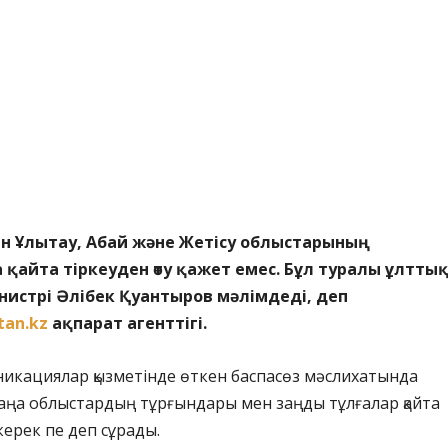
н Ұлытау, Абай және Жетісу облыстарының
қайта тіркеуден өту қажет емес. Бұл туралы ұлтты
нистрі Әлібек Қуантыров мәлімдеді, деп
tan.kz
ақпарат агенттігі.
икациялар қызметінде өткен баспасөз мәслихатында
аңа облыстардың тұрғындары мен заңды тұлғалар қайта
керек пе деп сұрады.