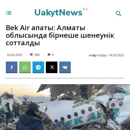
UakytNews
KZ
Bek Air апаты: Алматы
облысында бірнеше шенеунік
сотталды
490
14.06.2022
0
жаңартылды:
14.06.2022