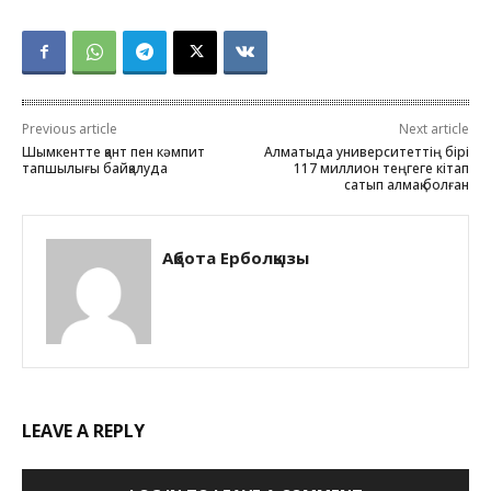
Previous article
Next article
Шымкентте қант пен кәмпит
Алматыда университеттің бірі
тапшылығы байқалуда
117 миллион теңгеге кітап
сатып алмақ болған
Ақбота Ерболқызы
LEAVE A REPLY