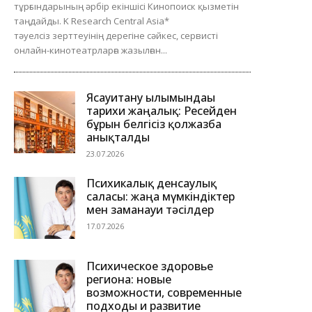
тұрғындарының әрбір екіншісі Кинопоиск қызметін
таңдайды. K Research Central Asia*
тәуелсіз зерттеуінің дерегіне сәйкес, сервисті
онлайн-кинотеатрларға жазылған...
Ясауитану ғылымындағы
тарихи жаңалық: Ресейден
бұрын белгісіз қолжазба
анықталды
23.07.2026
Психикалық денсаулық
саласы: жаңа мүмкіндіктер
мен заманауи тәсілдер
17.07.2026
Психическое здоровье
региона: новые
возможности, современные
подходы и развитие