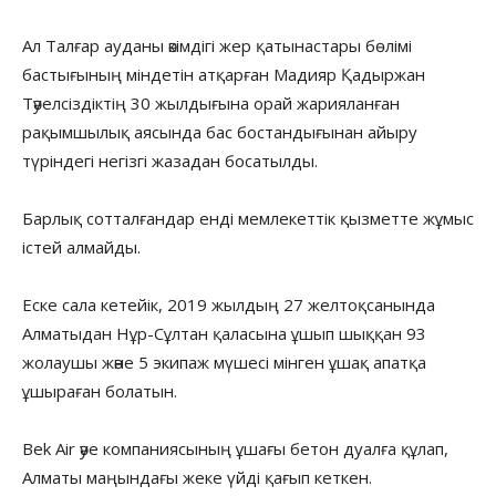
Ал Талғар ауданы әкімдігі жер қатынастары бөлімі
бастығының міндетін атқарған Мадияр Қадыржан
Тәуелсіздіктің 30 жылдығына орай жарияланған
рақымшылық аясында бас бостандығынан айыру
түріндегі негізгі жазадан босатылды.
Барлық сотталғандар енді мемлекеттік қызметте жұмыс
істей алмайды.
Еске сала кетейік, 2019 жылдың 27 желтоқсанында
Алматыдан Нұр-Сұлтан қаласына ұшып шыққан 93
жолаушы және 5 экипаж мүшесі мінген ұшақ апатқа
ұшыраған болатын.
Bek Air әуе компаниясының ұшағы бетон дуалға құлап,
Алматы маңындағы жеке үйді қағып кеткен.