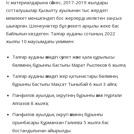
Іс материалдарына сәйкес, 2017-2019 жылдары
сотталушылар Қызылту ауылынан тыс жердегі
мемлекет меншігіндегі бос жерлерді иеліктен заңсыз
шығарған. Шенеуніктер бұл әрекеті арқылы жеке бас
байлығын көздеген. Талғар ауданы сотының 2022
жылғы 10 маусымдағы үкімімен:
Талғар ауданы әкімдігі сәулет және қала құрылысы
бөлімінің бұрынғы бастығы Марат Рыспеков 6 жылға;
Талғар ауданы әкімдігі жер қатынастары бөлімінің
бұрынғы бастығы Мақсат Тыныбай 6 жыл 3 айға;
Панфилов ауылдық округінің бұрынғы әкімі Нұрғали
Аппазов 8 жылға;
Панфилов ауылдық округі әкімінің бұрынғы
орынбасары Құрманхан Галиева 5 жылға бас
бостандығынан айырылды.