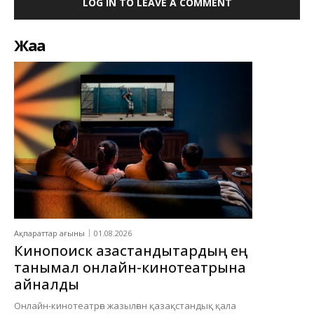
LOG IN TO LEAVE A COMMENT
Жаңа
Ақпараттар ағыны
01.08.2026
Кинопоиск қазақстандықтардың ең
танымал онлайн-кинотеатрына
айналды
Онлайн-кинотеатрға жазылған қазақстандық қала