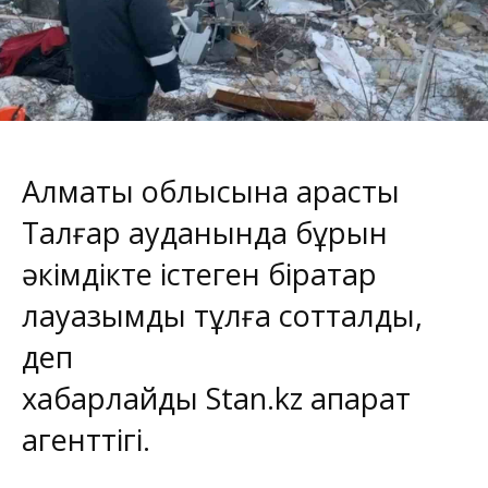
Алматы облысына қарасты
Талғар ауданында бұрын
әкімдікте істеген бірқатар
лауазымды тұлға сотталды,
деп
хабарлайды
Stan.kz
ақпарат
агенттігі.