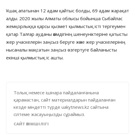
Ұшақ апатынан 12 адам қайтыс болды, 69 адам жарақат
алды. 2020 жылы Алматы облысы бойынша Сыбайлас
жемқорлыққа қарсы қызмет қылмыстық істі тергеумен
қатар Талғар ауданы әкімдігінің шенеуніктеріне қатысты
жер учаскелерін заңсыз беруге және жер учаскелерінің
нысаналы мақсатын заңсыз өзгертуге байланысты
екінші қылмыстық іс ашты.
Толық немесе ішінара пайдаланғанына
қарамастан, сайт материалдарын пайдаланған
кезде міндетті түрде uakytnews.kz сайтына
сілтеме жасауыңызды сұраймыз.
САЙТ ӘКІМШІЛІГІ